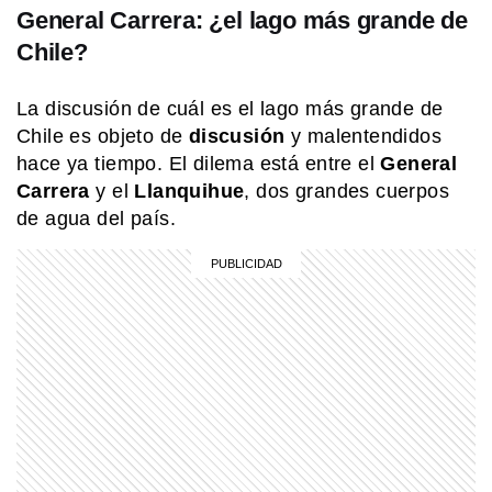
General Carrera: ¿el lago más grande de
Chile?
COMUNIDAD EDUCATIVA
Crianza 2.0: qué son las vacunas y
por qué son importantes desde la
La discusión de cuál es el lago más grande de
primera infancia
Chile es objeto de
discusión
y malentendidos
hace ya tiempo. El dilema está entre el
General
MI PAIS
Carrera
y el
Llanquihue
, dos grandes cuerpos
La historia de la picada argentina y
sus sabores inmigrantes
de agua del país.
EL MUNDO
La ciudad sueca de los pepinos, los
vikingos y la electricidad
COMUNIDAD EDUCATIVA
¿Cómo se hace una infografía clara y
atractiva?