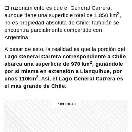
El razonamiento es que el General Carrera,
COMUNIDAD EDUCATIVA
2
aunque tiene una superficie total de 1.850 km
,
¿Cómo se hace una infografía clara y
atractiva?
no es propiedad absoluta de Chile: también se
encuentra parcialmente compartido con
Argentina.
SABER MAS
¿Qué significa cuando los perros se
A pesar de esto, la realidad es que la porción del
ponen panza arriba?
Lago General Carrera correspondiente a Chile
2
abarca una superficie de 970 km
, ganándole
por sí misma en extensión a Llanquihue, por
SABER MAS
2
unos 110km
. Así,
el Lago General Carrera es
Mar, golfo, bahía y estrecho: ¿cómo se
el más grande de Chile
.
diferencian?
MI PAIS
¿Por qué el lago Vintter es uno de los
más pintorescos de Chubut?