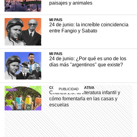
paisajes y animales
eléctrico.
MI PAIS
24 de junio: la increíble coincidencia
+ INTERESANTE
21 diciembre, 2023
entre Fangio y Sabato
MI PAIS
24 de junio: ¿Por qué es uno de los
días más "argentinos" que existe?
COMUNIDAD EDUCATIVA
Crianza 2.0: la literatura infantil y
cómo fomentarla en las casas y
escuelas
MI PAIS
¿Sabías que Yrigoyen y Alem eran
familia? Esta es su historia