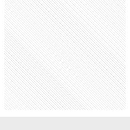
MI PAIS
24 de junio: la increíble coincidencia
entre Fangio y Sabato
NATURALEZA
¿La montaña más alta está bajo el
agua?
EL MUNDO
Martín pescador oriental: el pájaro
diminuto que sorprende con sus
colores
MI PAIS
La historia de la picada argentina y
sus sabores inmigrantes