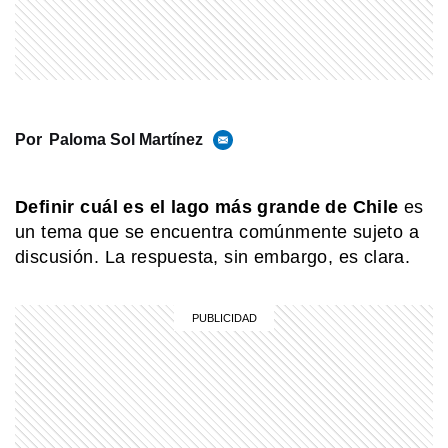
PARA TUS TAREAS
Energía: qué es, qué tipos existen y
qué ejemplos fáciles la explican
Por
Paloma Sol Martínez
MI PAIS
Conocé el nombre completo de
Definir cuál es el lago más grande de Chile
es
Manuel Belgrano
un tema que se encuentra comúnmente sujeto a
discusión. La respuesta, sin embargo, es clara.
MI PAIS
Luis Federico Leloir, el Premio Nobel
que inventó la salsa golf en Mar del
Plata
MI PAIS
Shincal de Quimivil: la increíble
ciudad incaica de Catamarca que