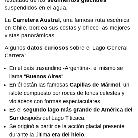
resultado de los
sedimentos glaciares
EL MUNDO
suspendidos en el agua.
Brochs: las antiguas torres circulares
que solo existen en Escocia
La
Carretera Austral
, una famosa ruta escénica
en Chile, bordea sus costas y ofrece las mejores
vistas panorámicas.
SIN CATEGORIA
¿Qué es el Campo de Hielo
Algunos
datos curiosos
sobre el Lago General
Patagónico Sur y por qué es un
Carrera:
problema entre Argentina y Chile?
En el país trasandino -Argentina-, el mismo se
MI PAIS
llama "
Buenos Aires
".
Pibe, bondi, guita: así sigue vivo el
En él están las famosas
Capillas de Mármol
, un
lunfardo en Argentina
islote compuesto por rocas de tonos celestes y
violáceos con formas espectaculares.
Es el
segundo lago más grande de América del
Sur
después del Lago Titicaca.
Se originó a partir de la acción glacial presente
durante la última
era del hielo
.