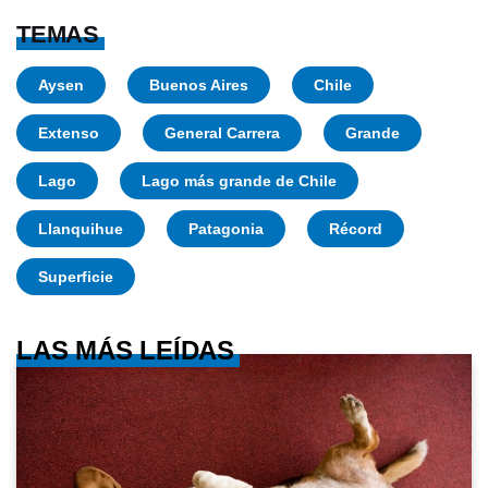
TEMAS
Aysen
Buenos Aires
Chile
Extenso
General Carrera
Grande
Lago
Lago más grande de Chile
Llanquihue
Patagonia
Récord
Superficie
LAS MÁS LEÍDAS