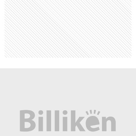
MI PAIS
24 de junio: ¿Por qué es uno de los
días más "argentinos" que existe?
SABER MAS
¿Por qué los perros dan vueltas antes
de dormir?
EL MUNDO
¿La IA puede ayudar a los científicos?
Sí, pero no de cualquier manera
COMUNIDAD EDUCATIVA
Crianza 2.0: la literatura infantil y
cómo fomentarla en las casas y
escuelas