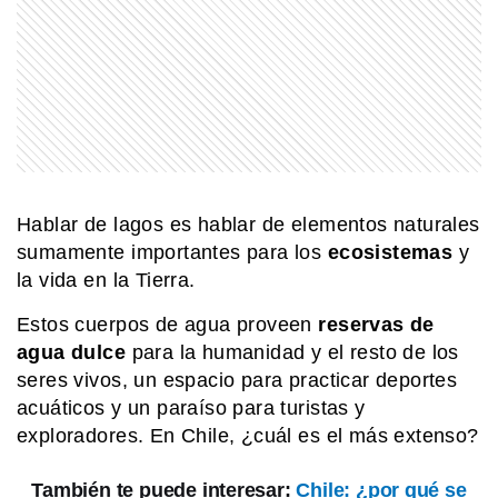
sigue asombrando
MI PAIS
¿Cuándo y dónde nació José de San
Martín?
MI PAIS
La historia de Cosquín Rock: el
Hablar de lagos es hablar de elementos naturales
festival que cambió la música
argentina
sumamente importantes para los
ecosistemas
y
la vida en la Tierra.
MI PAIS
Estos cuerpos de agua proveen
reservas de
Luis Agote: el médico argentino que
cambió la historia de la transfusión
agua dulce
para la humanidad y el resto de los
sanguínea
seres vivos, un espacio para practicar deportes
acuáticos y un paraíso para turistas y
exploradores. En Chile, ¿cuál es el más extenso?
EL MUNDO
La imponente cumbre tropical que se
eleva 2.241 metros sobre el nivel del
También te puede interesar:
Chile: ¿por qué se
mar sobre el Pacífico