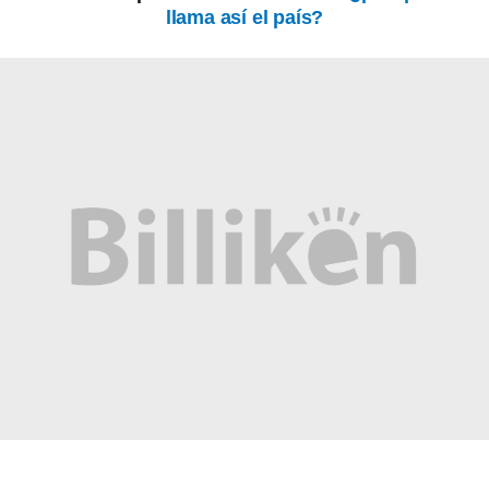
llama así el país?
EL MUNDO
Barbican Estate: el complejo de
Londres que parece una ciudad
dentro de la ciudad
EL MUNDO
Martín pescador oriental: el pájaro
diminuto que sorprende con sus
colores
COMUNIDAD EDUCATIVA
Crianza 2.0: qué son las vacunas y
por qué son importantes desde la
primera infancia
MI PAIS
Cementerio El Salvador: el histórico
sitio patrimonial de Rosario que
sorprende por su arte y su memoria