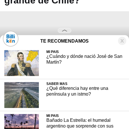
grande de Chile?
TE RECOMENDAMOS
MI PAIS
¿Cuándo y dónde nació José de San
Martín?
SABER MAS
¿Qué diferencia hay entre una
península y un istmo?
MI PAIS
Está en la región de Aysén, al sur de Chile, y
Bañado La Estrella: el humedal
argentino que sorprende con sus
tiene aguas de un característico color azul