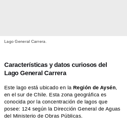
MI PAIS
Achupallas: la estación ferroviaria de
Buenos Aires que aún guarda su
historia
SABER MAS
Lago General Carrera.
Una banana pegada en la pared: la
obra de arte que se vendió por 6
millones de dólares
Características y datos curiosos del
MI PAIS
Lago General Carrera
Existe un pueblo argentino en Salta
que solo se puede visitar por vía
terrestre si pasás por Bolivia
Este lago está ubicado en la
Región de Aysén
,
en el sur de Chile. Esta zona geográfica es
conocida por la concentración de lagos que
MI PAIS
Conocé el nombre completo de
posee: 124 según la Dirección General de Aguas
Manuel Belgrano
del Ministerio de Obras Públicas.