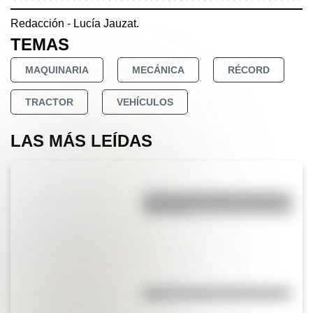
Redacción - Lucía Jauzat.
TEMAS
MAQUINARIA
MECÁNICA
RÉCORD
TRACTOR
VEHÍCULOS
LAS MÁS LEÍDAS
La vida de San Martín contada
para niños
Kollas: ¿cómo y dónde vivían?