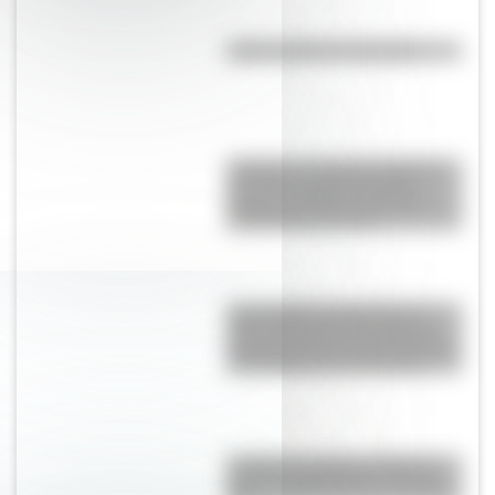
¿Qué significa ser flogger?
“Pangea”, el supercontinente
que hace millones de años
mantuvo unidos a todos los
continentes actuales
Las escuelas lasalianas del
siglo XVII fueron las primeras
pensadas para los niños pobres
y los hijos de los artesanos
La Plata: la ciudad "perfecta"
que fue planificada en el siglo