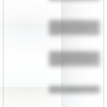
Judge Harry Pregerson
Interchange, uno de los curces
de rutas más grandes del
mundo
Castellfollit de la Roca: el
increíble pueblo de España que
se fundó en el borde de un
acantilado
Bandera de Nicaragua: historia,
origen y significado