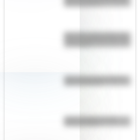
VIII y sus esposas
Moby Dick, el gran clásico de la
literatura infantil para que lo leas
con tus hijos
¿Qué países tienen soberanía
sobre la Antártida?
Partido del Siglo: ¿en qué
Mundial se jugó?