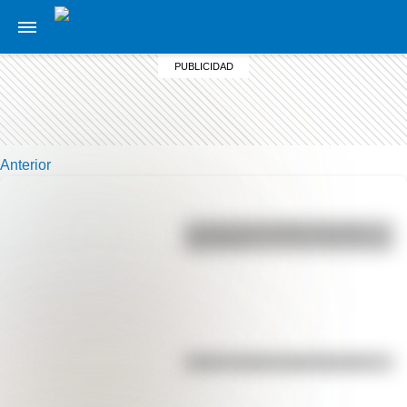
Anterior
La vida de San Martín contada
para niños
Kollas: ¿cómo y dónde vivían?