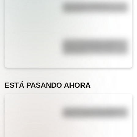
¿Es el Truco realmente
argentino?
José de San Martín: conocé
dónde nació el prócer de
Sudamérica
ESTÁ PASANDO AHORA
¿Es cierto que el chocolate es
peligroso para los perros?