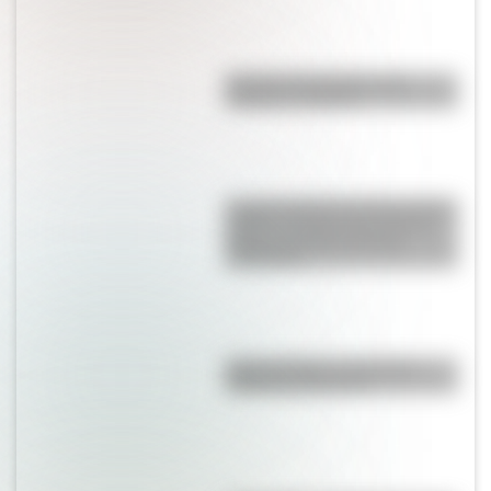
Bandera de Ecuador para
colorear e imprimir
La gran hazaña del Cruce de los
Andes: el primer paso de San
Martín para liberar medio
continente
Duda resuelta: ¿es el Truco
realmente argentino?