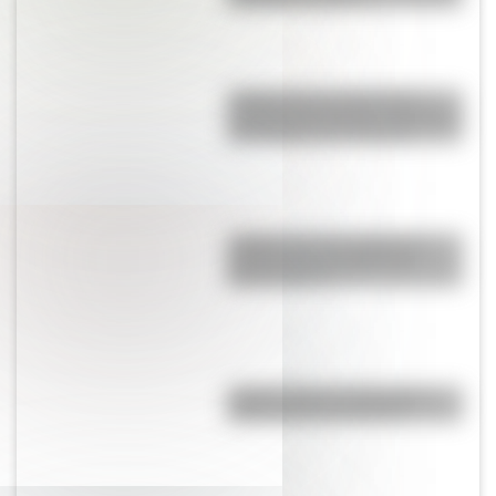
¿Sabías que las tiendas de
campaña del desierto del Sahara
son erigidas por mujeres?
¿Sabías que hay vitrales de
próceres en una iglesia de
Buenos Aires?
¿Sabés cuál es la diferencia
entre un río y un arroyo?