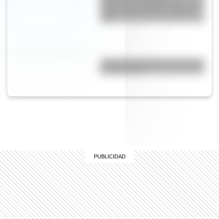
didácticas imprimibles del 17 de
agosto para primer y segundo
ciclo
¿Cuál fue la primera universidad
de Argentina?