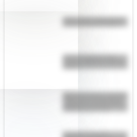
¿León o toro?: conocé cuál es
el animal nacional de España
¿Cuál es la diferencia entre
Turnpike y Highway en Estados
Unidos?
Catedral de Chartres: la histórica
construcción del siglo XII que
sorprende con sus 113 metros
de altura al sur de París
San Martín: secuencias