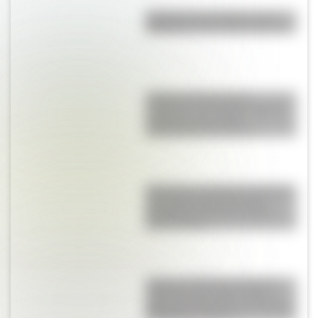
Eucariota y procariota: ¿qué
distingue a una célula de otra?
Culebra de liga de San
Francisco: el colorido reptil de
California que podría
desaparecer del mundo
Blanquita, la pequeña mariposa
que sobrevuela la Reserva
Ecológica Costanera Sur de
Buenos Aires
Torino vs. Rambler American:
¿qué vínculo existe entre el
gran auto argentino y el modelo
de Estados Unidos?