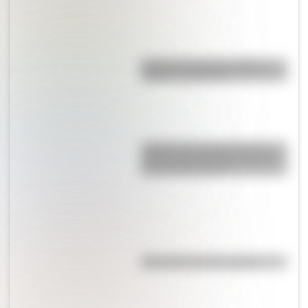
Bandera de Bolivia: historia,
origen y significado
¿Sabías que Argentina tuvo la
torre de comunicaciones más
alta de Sudamérica?
Efemérides del 7 de agosto