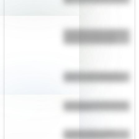
XIX
El Combate de San Lorenzo, el
bautismo de fuego de los
Granaderos de San Martín
¿Dónde se creó el juego del
elástico y cuál es su historia?
Doce figuras emblemáticas del
rock nacional
El nombre "Chile": origen,
historia y significado