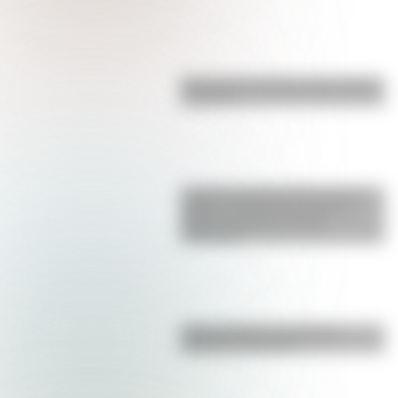
Bandera de Ecuador para colorear
e imprimir
La gran hazaña del Cruce de los
Andes: el primer paso de San
Martín para liberar medio
continente
Duda resuelta: ¿es el Truco
realmente argentino?