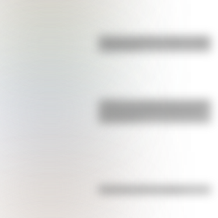
Bandera de Bolivia: historia, origen
y significado
¿Sabías que Argentina tuvo la torre
de comunicaciones más alta de
Sudamérica?
Efemérides del 7 de agosto