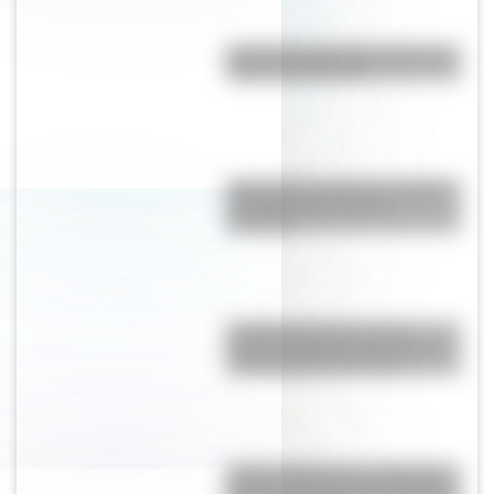
Bandera de Honduras: historia,
origen y significado
¿Por qué los polinesios dejaron
de explorar las islas de
Oceanía?
La Manzana de las Luces:
historia y secretos del corazón
colonial de Buenos Aires
Amores históricos: conocé las
historias de amor entre Enrique