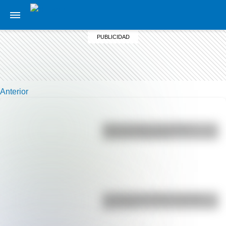
Anterior
Duda resuelta: ¿es el Truco
realmente argentino?
La vida de San Martín contada
para niños