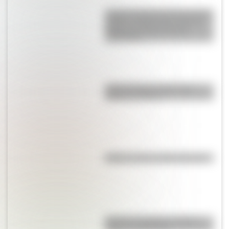
La gran hazaña del Cruce de los
Andes: el primer paso de San
Martín para liberar medio
continente
Carlos Gardel: 5 datos que
quizás no sabías
Kollas: ¿cómo y dónde vivían?
Bandera de Bolivia: historia,
origen y significado