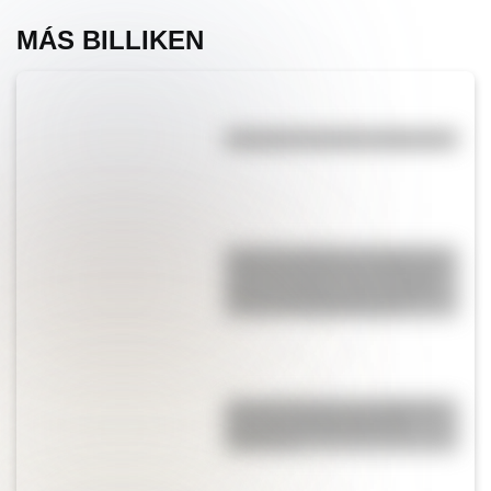
MÁS BILLIKEN
¿Por qué Tucumán se llama así?
Francisca Bazán de Laguna, la
mujer que prestó su casa para
que el Congreso de Tucumán
declare la Independencia
¿En qué idiomas se redactó el
Acta de la Independencia
argentina?