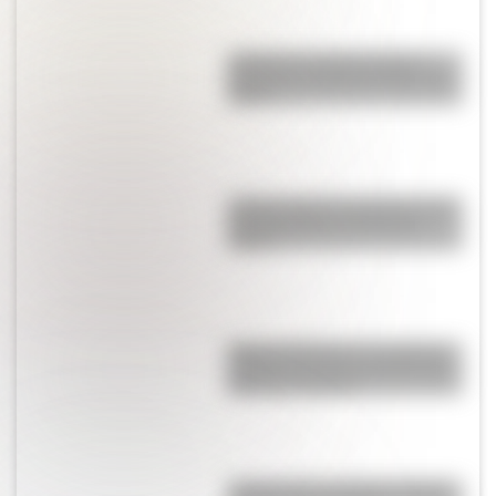
¿Cuál era el territorio de las
Provincias Unidas del Río de la
Plata?
¿Cómo nació el automóvil y por
qué transformó la forma de
viajar?
Amores históricos: conocé las
historias de amor entre Enrique
VIII y sus esposas
¿Sabías que en Suiza es ilegal