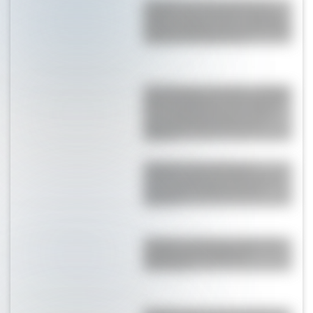
¿Cuáles son los únicos tres
países cuyo territorio completo
está por debajo de los 10 metros
sobre el nivel del mar?
Constitución española: ¿Sabías
que se publicó un día después
de su aprobación para evitar
que se pensara que era un
chiste?
Carretera Transahariana:
¿dónde está y por qué es una
de las más peligrosas del
mundo?
Caracas: conocé el origen del
nombre de la capital de
Venezuela