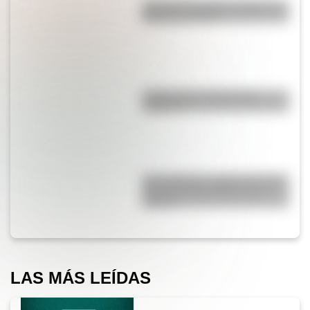
¿Por qué los piratas usaban un
parche en el ojo?
¿Sabías que el agua tiene
oxígeno?
San Cayetano: ¿quién fue y por
qué es el santo del pan y el
trabajo?
LAS MÁS LEÍDAS