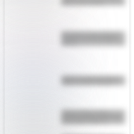
tener un solo cobayo?
Fotografías vintage de Punta
Mogotes: así era en décadas
pasadas
¿Cuál es el origen de la frase
"andá a cantarle a Magoya"?
¿Cómo era Buenos Aires
durante la década del 20? Mirá
las increíbles imágenes