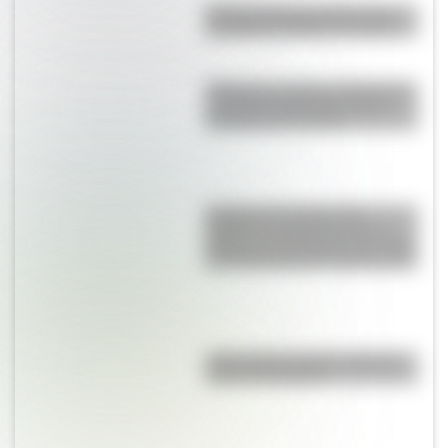
20 fotos que demuestran que
las arañas pueden ser tiernas
Villapene: el curioso nombre de
un pueblo de España donde
conviven 133 vecinos
Sendero de la Cresta del
Pacífico: el camino que une
México con Canadá, tiene 4.286
km y lleva más de 3 meses a pie
¿Qué países tienen soberanía
sobre la Antártida?