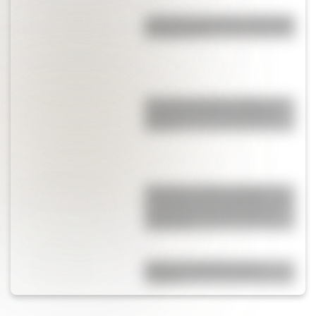
¿Cuál fue la primera universidad
de Argentina?
Escuelas de Artes y Oficios, el
antecedente de la educación
técnica
Docentes y redes sociales: el
surgimiento del ‘TeachTok’, una
manera de conectar alumnos
y maestros
Dibujo de Sarmiento para
colorear