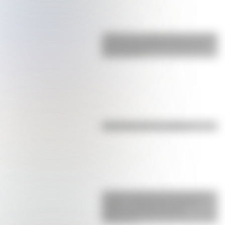
¿Sabías que Argentina tuvo la torre
de comunicaciones más alta de
Sudamérica?
Efemérides del 7 de agosto
La gran hazaña del Cruce de los
Andes: el primer paso de San
Martín para liberar medio
continente