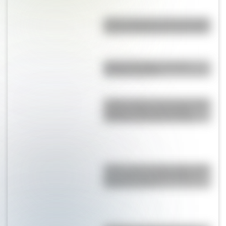
Primer, segundo y tercer mundo:
conocé la diferencia entre ellos
Partido del Siglo: ¿en qué
Mundial se jugó?
La Ola: cómo es y por qué todos
quieren visitar este paisaje
increíble de Estados Unidos
Jarvis: ¿qué vínculo existe entre
esta lejana isla del Pacífico y
Estados Unidos?