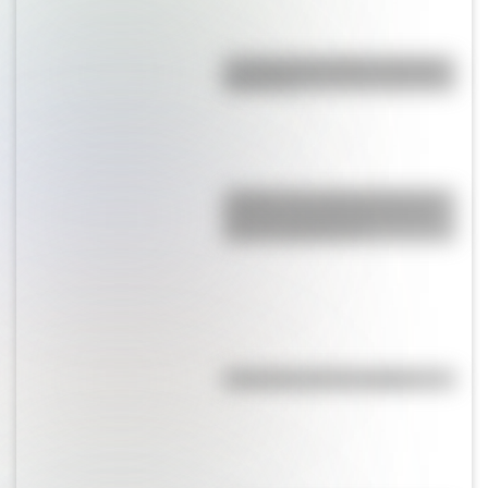
La vida de San Martín contada
para niños
¿Sabías que Argentina tuvo la
torre de comunicaciones más
alta de Sudamérica?
Efemérides del 7 de agosto