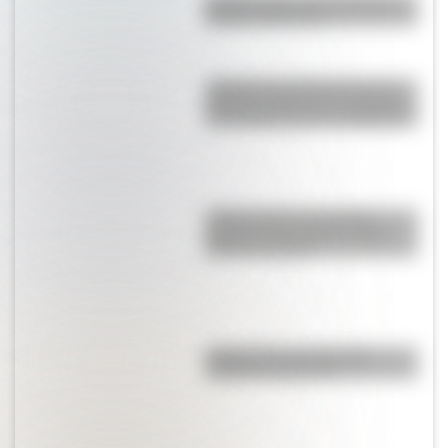
Brasilia: ¿por qué la capital de
Brasil se llama así?
¿Sabías que durante muchos
años los maestros les pegaban
a los alumnos para castigarlos?
¿Sabés quién era Catalina
Daprotis y por qué una calle
lleva su nombre?
¿Quién dice que la Grecia
Antigua es aburrida?