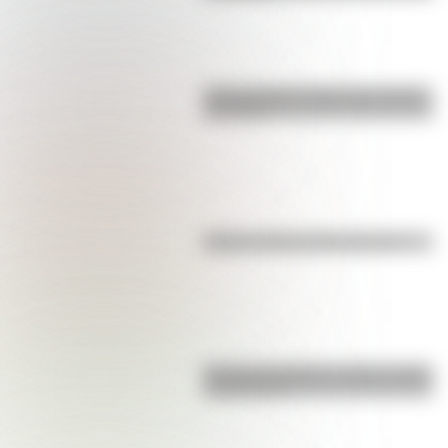
Carlos Gardel: 5 datos que quizás
no sabías
Kollas: ¿cómo y dónde vivían?
Bandera de Bolivia: historia, origen
y significado