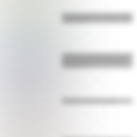
Bandera de Bolivia: historia, origen
y significado
¿Sabías que Argentina tuvo la torre
de comunicaciones más alta de
Sudamérica?
Efemérides del 5 de agosto