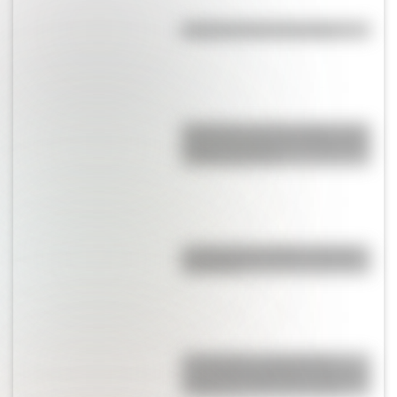
Efemérides del 6 de agosto
Efemérides del 6 de agosto: tres
cosas que pasaron en Argentina
un día como hoy
La vida de San Martín contada
para niños
17 de agosto: actividades y
secuencias didácticas de primer
y segundo ciclo de primaria