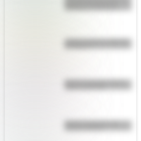
bautismo de fuego de los
Granaderos de San Martín
¿Cuál es el origen y significado
de "Cipayo"?
Bandera de Panamá: historia,
origen y significado
Bandera de Argentina para
colorear e imprimir