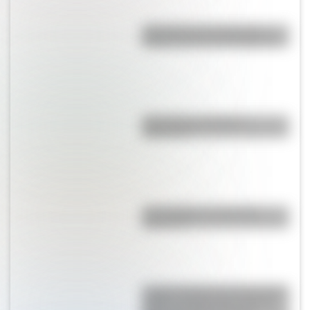
¿Por qué el 17 de agosto es
feriado nacional en Argentina?
¿Es el Truco realmente
argentino?
¿El choripán es realmente
argentino?
La gran hazaña del Cruce de los
Andes: el primer paso de San