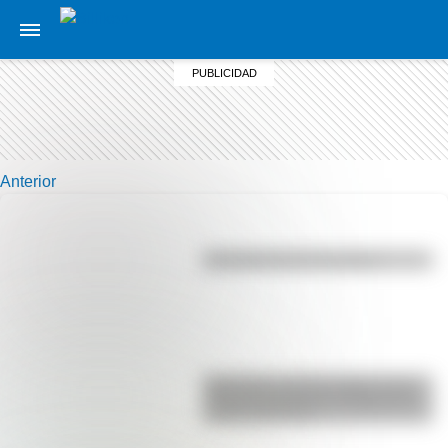
Anterior
Efemérides del 6 de agosto
Efemérides del 6 de agosto: tres
cosas que pasaron en Argentina
un día como hoy