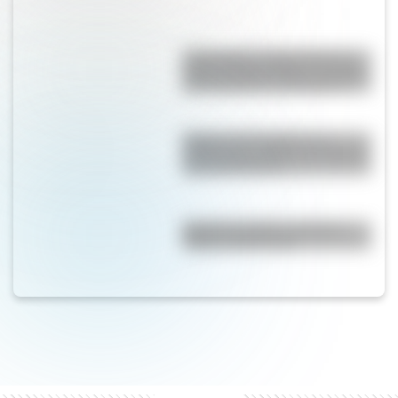
17 de agosto: cómo hacer un
retrato de San Martín en collage
con cartulinas y marcadores
Reabre "La Favorita": un
emblemático edificio de Rosario
que tiene 94 años
Bandera de Chaco: historia,
origen y significado