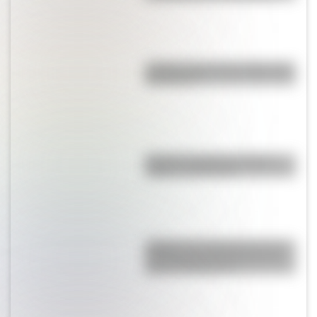
¿Sabías cómo fue la infancia de
San Martín?
Bandera de Bolivia: historia,
origen y significado
¿Sabías que Argentina tuvo la
torre de comunicaciones más
alta de Sudamérica?