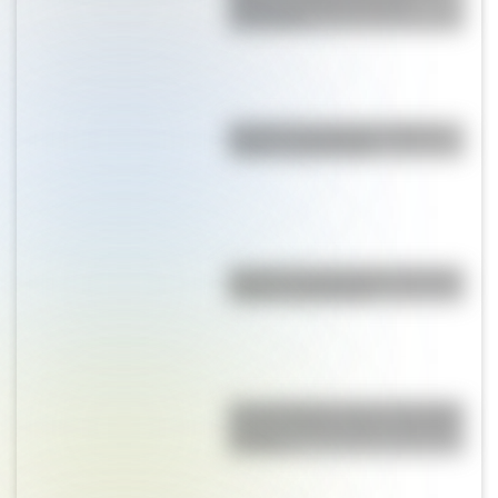
Martín para liberar medio
continente
Bandera de Uruguay: historia,
origen y significado
Bandera de Guatemala: historia,
origen y significado
Una infografía sobre el Combate
de San Lorenzo para la escuela
primaria