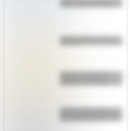
¿Sabés cómo se forman las
nubes y cómo se clasifican?
Mafalda: ¿Quiénes son sus
personajes?
Cuál es el huso horario de
Argentina y por qué los
científicos piden cambiarlo
¿Cómo era Buenos Aires
durante la década del 20? Mirá
las increíbles imágenes