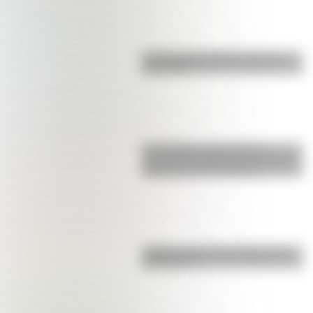
La vida de San Martín contada
para niños
17 de agosto: actividades y
secuencias didácticas de primer y
segundo ciclo de primaria
¿Sabías cómo fue la infancia de
San Martín?