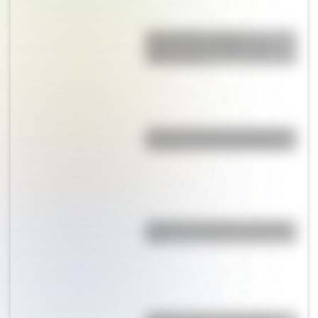
Mapa político y físico:
diferencias y ejemplos para
diferenciarlos
Así se conocieron Remedios de
Escalada y José de San Martín
¿Por qué la Patagonia se llama
así?