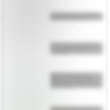
Parque Ibirapuera, el "Central
Park" de Latinoamérica
El General José de San Martín
en una hermosa lámina
descargable
Día internacional contra el
Bullying: las tres palabras
mágicas para trabajar sobre el
acoso escolar
El Combate de San Lorenzo, el