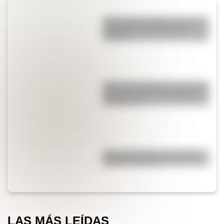
¿Qué significa SOS y cómo se
convirtió en una señal de
auxilio?
¿Por qué Mendoza es una de las
provincias con más terremotos
de Argentina?
¿Por qué el piano tiene teclas
blancas y negras?
LAS MÁS LEÍDAS