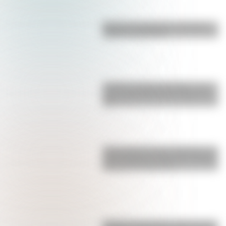
Bandera de Santa Cruz: historia,
origen y significado
Castillo de Rafael Obligado, una
joya arquitectónica que sigue de
pie
Parque Nacional San Guillermo: el
gran refugio de vicuñas y paisajes
extremos de San Juan
Conocé a las mujeres detrás de la