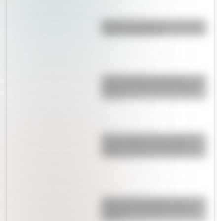
Bandera de Santa Cruz: historia,
origen y significado
Castillo de Rafael Obligado, una
joya arquitectónica que sigue
de pie
Parque Nacional San Guillermo:
el gran refugio de vicuñas y
paisajes extremos de San Juan
Conocé a las mujeres detrás de
la Bandera del Ejército de los
Andes