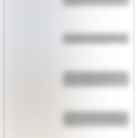
huracán?
¿Por qué es tan difícil volar a la
Antártida en invierno?
¿Cómo influye el consumo de
café en el cerebro de las
personas mayores?
Argentina: el cuarto país del
mundo con mayor consumo de
internet