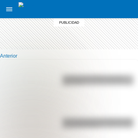
Anterior
La vida de San Martín contada
para niños
Las 12 máximas de San Martín para
su hija Merceditas