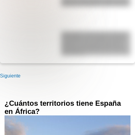
Bandera del Ejército de los Andes
Kavanagh: la fascinante historia
del edificio de hormigón armado
pionero en el mundo que fue el
más alto de Sudamérica durante
una década
Siguiente
¿Cuántos territorios tiene España
en África?