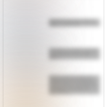
Bandera de Panamá: historia,
origen y significado
¿A cuánto se vendió la obra de
arte argentina más cara del
país?
Quinta Lezica: el imponente
caserón que fue el hogar del
hombre más rico de Argentina y
dio origen a un parque de
Buenos Aires