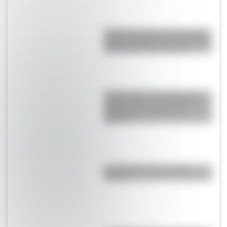
Parque Nacional Lihué Calel, el
paisaje pampeano que conserva
muestras de arte rupestre
Ojos de Mar, las tres lagunas
celestes que se encuentran en
medio de un salar blanco
salteño
Las salas de cine, ¿tienen
futuro?