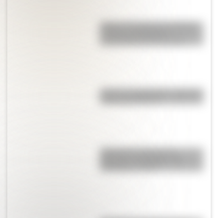
Maipú: la batalla de San Martín
en Chile que definió la
Independencia de ese país
Imanes y magnetismo: ¿qué son
y para qué sirven?
Cómo fue el viaje de los
diputados al Congreso de
Tucumán en 1816