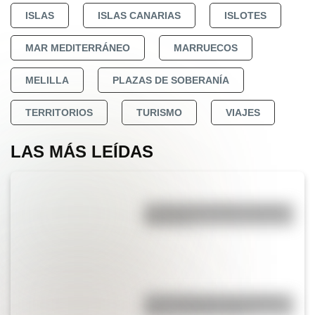
ISLAS
ISLAS CANARIAS
ISLOTES
MAR MEDITERRÁNEO
MARRUECOS
MELILLA
PLAZAS DE SOBERANÍA
TERRITORIOS
TURISMO
VIAJES
LAS MÁS LEÍDAS
La vida de San Martín contada
para niños
Las 12 máximas de San Martín
para su hija Merceditas