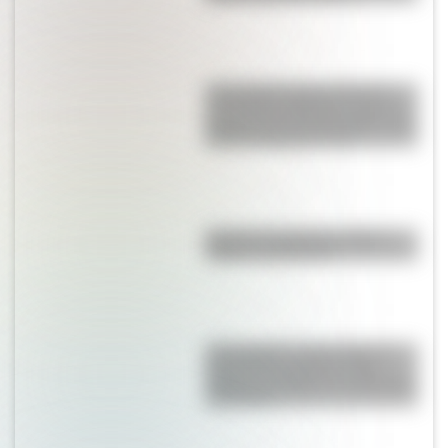
17 de agosto para docentes:
secuencias didácticas sobre el
general José de San Martín para
primer y segundo ciclo
Bandera de Bolivia: historia,
origen y significado
17 de agosto: cómo hacer el
Cruce de los Andes de San
Martín en collage con materiales
reciclables