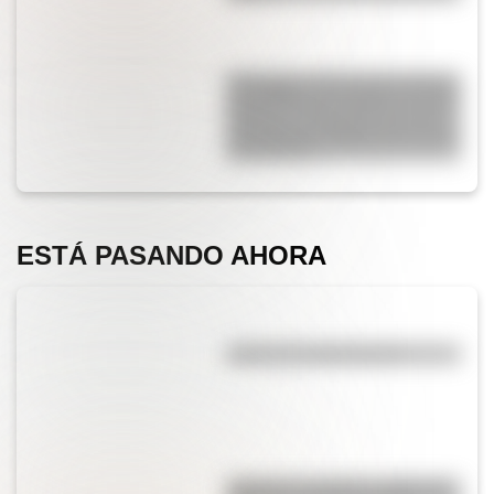
Kavanagh: la fascinante historia
del edificio de hormigón armado
pionero en el mundo que fue el
más alto de Sudamérica durante
una década
ESTÁ PASANDO AHORA
¿Qué es la evaporación?
"Quizás" o "quizá": ¿cuál es la