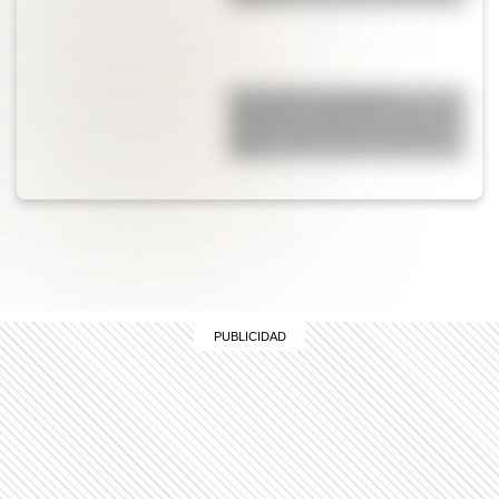
San Martín: secuencias
didácticas imprimibles del 17 de
agosto para primer y segundo
ciclo