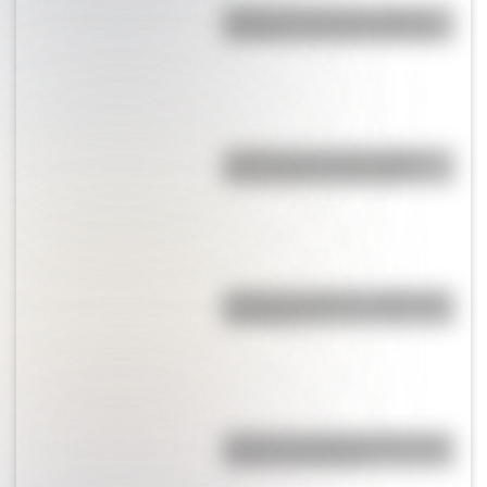
Hongos de Tocota, la extraña
formación rocosa de San Juan
¿Cuáles son las 10 ciudades
más pobladas de Europa?
¿Cuál es el origen y significado
de "Cipayo"?
¿Cómo es y dónde está la casa
natal de San Martín?