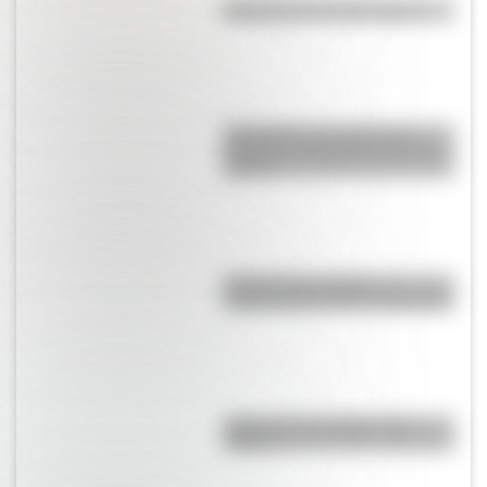
Efemérides del 10 de agosto
Efemérides: tres cosas que
pasaron en Argentina un 11 de
agosto
El primer tren solar de
Latinoamérica está en Argentina
¿Qué son los prefijos y los
sufijos?