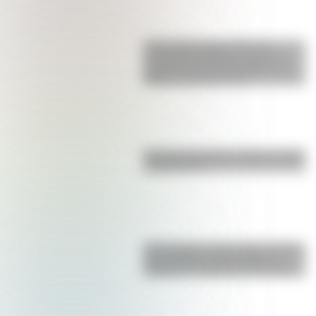
17 de agosto para docentes:
secuencias didácticas sobre el
general José de San Martín para
primer y segundo ciclo
Bandera de Bolivia: historia, origen
y significado
17 de agosto: cómo hacer el Cruce
de los Andes de San Martín en
collage con materiales reciclables