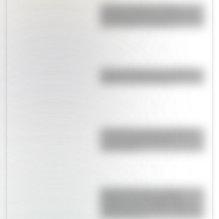
¿Cómo era Buenos Aires
durante la década del 20? Mirá
las increíbles imágenes
Parque Ibirapuera, el "Central
Park" de Latinoamérica
El General José de San Martín
en una hermosa lámina
descargable
Día internacional contra el
Bullying: las tres palabras
mágicas para trabajar sobre el
acoso escolar