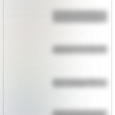
17 de agosto: actividades y
secuencias didácticas de primer
y segundo ciclo de primaria
¿Sabías cómo fue la infancia de
San Martín?
Bandera de Bolivia: historia,
origen y significado
¿Sabías que Argentina tuvo la