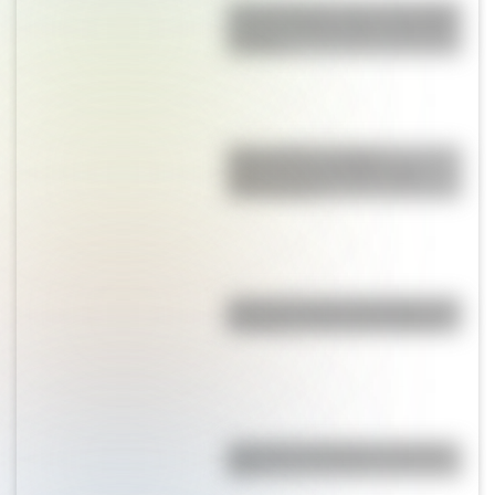
Una infografía sobre el Combate
de San Lorenzo para la escuela
primaria
Mapa político y físico:
diferencias y ejemplos para
diferenciarlos
Así se conocieron Remedios de
Escalada y José de San Martín
¿Por qué la Patagonia se llama
así?