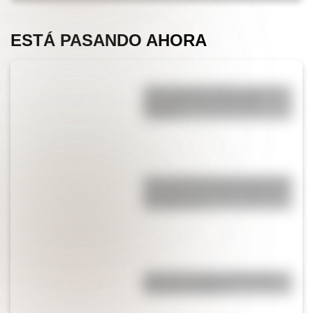
ESTÁ PASANDO AHORA
¿Qué significa SOS y cómo se
convirtió en una señal de
auxilio?
¿Por qué Mendoza es una de las
provincias con más terremotos
de Argentina?
¿Por qué el piano tiene teclas
blancas y negras?