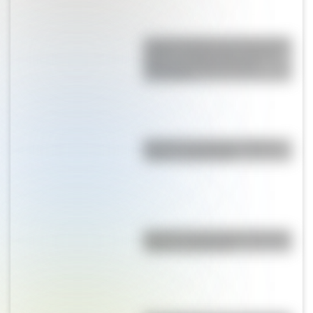
La gran hazaña del Cruce de los
Andes: el primer paso de San
Martín para liberar medio
continente
Bandera de Uruguay: historia,
origen y significado
Bandera de Guatemala: historia,
origen y significado