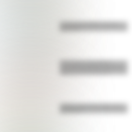
La vida de San Martín contada
para niños
17 de agosto: actividades y
secuencias didácticas de primer y
segundo ciclo de primaria
¿Sabías cómo fue la infancia de
San Martín?