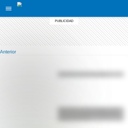
Anterior
Efemérides del 6 de agosto
Efemérides del 6 de agosto: tres
cosas que pasaron en Argentina
un día como hoy