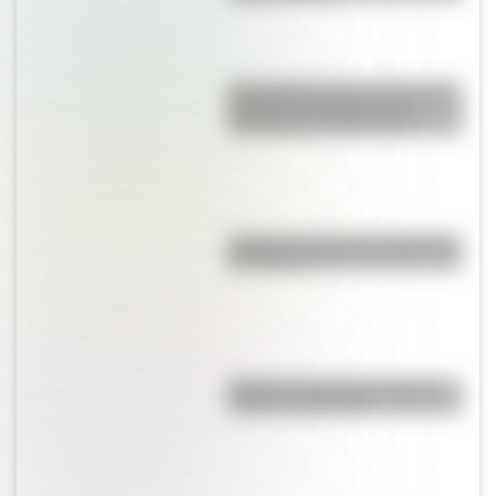
El Combate de San Lorenzo, el
bautismo de fuego de los
Granaderos de San Martín
¿Cuál es el origen y significado
de "Cipayo"?
Bandera de Panamá: historia,
origen y significado