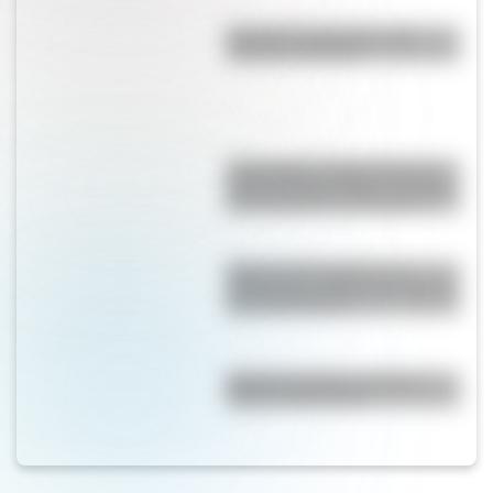
Bandera de Argentina para
colorear e imprimir
17 de agosto: cómo hacer un
retrato de San Martín en collage
con cartulinas y marcadores
Reabre "La Favorita": un
emblemático edificio de Rosario
que tiene 94 años
Bandera de Chaco: historia,
origen y significado