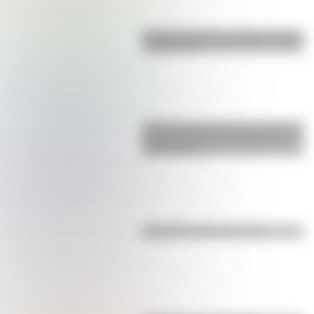
Bandera de Bolivia: historia, origen
y significado
¿Sabías que Argentina tuvo la torre
de comunicaciones más alta de
Sudamérica?
Efemérides del 5 de agosto