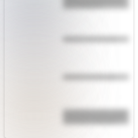
torre de comunicaciones más
alta de Sudamérica?
Efemérides del 5 de agosto
Efemérides del 6 de agosto
San Clemente del Tuyú: conocé
la historia de una de las playas
más visitadas de Argentina