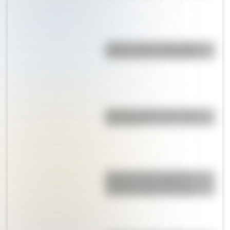
¿Sabés cómo se forman las
nubes y cómo se clasifican?
Mafalda: ¿Quiénes son sus
personajes?
Cuál es el huso horario de
Argentina y por qué los
científicos piden cambiarlo