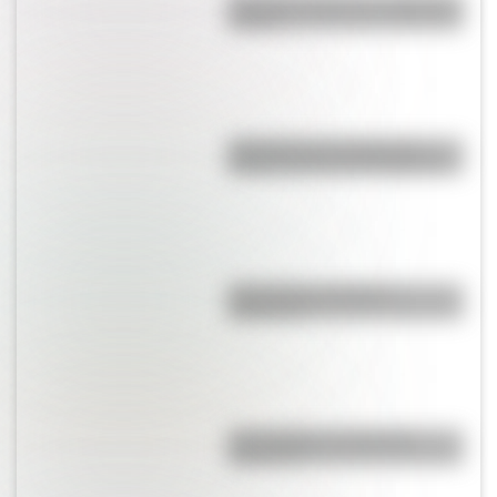
¿Por qué el mate se comparte en
ronda?
¿Por qué el 17 de agosto es
feriado nacional en Argentina?
¿Es el Truco realmente
argentino?
¿El choripán es realmente
argentino?