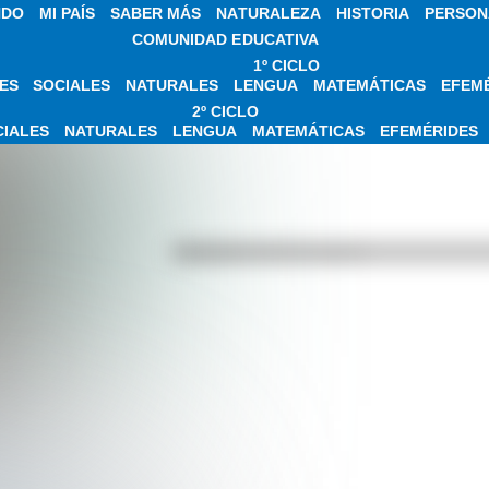
NDO
MI PAÍS
SABER MÁS
NATURALEZA
HISTORIA
PERSON
COMUNIDAD EDUCATIVA
1º CICLO
ES
SOCIALES
NATURALES
LENGUA
MATEMÁTICAS
EFEM
2º CICLO
CIALES
NATURALES
LENGUA
MATEMÁTICAS
EFEMÉRIDES
Efemérides del 6 de agosto