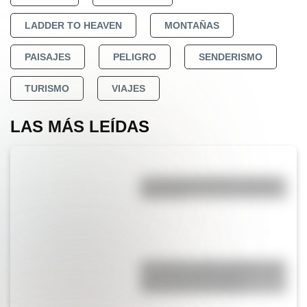
LADDER TO HEAVEN
MONTAÑAS
PAISAJES
PELIGRO
SENDERISMO
TURISMO
VIAJES
LAS MÁS LEÍDAS
La vida de San Martín contada
para niños
San Martín y Simón Bolívar: así
fue el encuentro de los
libertadores de América