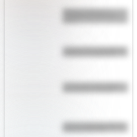
Diadema de Filipinas: el
murciélago más grande del
mundo
¿Cuántos éxitos de Hollywood
se filmaron en Argentina?
¿Cuáles son las 10 ciudades
más pobladas de Europa?
¿Cuál es la diferencia entre las
frecuencias AM y FM?