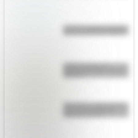
¿Cuál es el satélite más antiguo
que aún permanece en órbita?
¿Cuál es el origen y el
significado del refrán “cruzar el
Rubicón”?
Guazuncho, la solitaria especie
animal que fue declarada
Monumento Natural