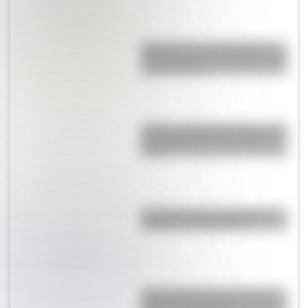
Buenos Aires al principio del
siglo XX: mirá las imágenes más
sorprendentes
Castillo de Rafael Obligado, una
joya arquitectónica que sigue
de pie
La historia de los inmigrantes
franceses en Argentina
¿Sabías que Argentina tuvo la
torre de comunicaciones más