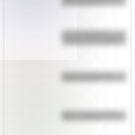
alta de Sudamérica?
9 de julio: actividades y
secuencias didácticas de primer
y segundo ciclo de primaria
Bandera de Ecuador para
colorear e imprimir
Bandera de Bolivia: historia,
origen y significado