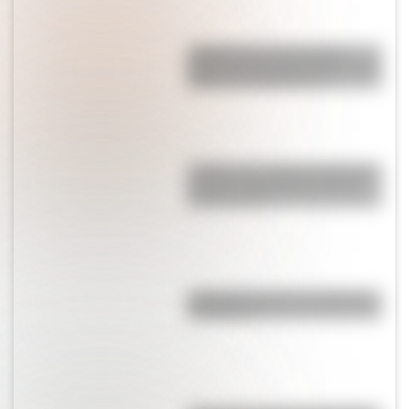
¿Sabías que la mosca más
grande del mundo habita en tres
países de Sudamérica?
¿Sabías que antes las personas
dormían todas juntas en una
misma cama?
Caligrama: qué es, su historia y
sus autores