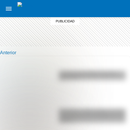
Anterior
La vida de San Martín contada
para niños
San Martín y Simón Bolívar: así fue
el encuentro de los libertadores de
América