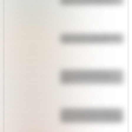
sifón de soda en Argentina?
¿Cómo nació la costumbre de
comer ñoquis el día 29?
Benito Quinquela Martín, el
artista que pintó el alma La
Boca
¿Sabías que Manuel Belgrano
fue el primer prócer que designó
mujeres al frente de su ejército?