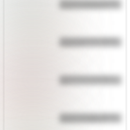
¿Por qué la selección de vóley
se llama "Las Panteras"?
¿Por qué el barrio de Caballito
se llama así?
¿Por qué Corea se dividió en
dos?
¿Por qué caminamos mientras
hablamos por teléfono?