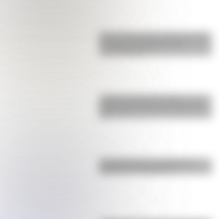
Buenos Aires al principio del siglo
XX: mirá las imágenes más
sorprendentes
Castillo de Rafael Obligado, una
joya arquitectónica que sigue de
pie
La historia de los inmigrantes
franceses en Argentina