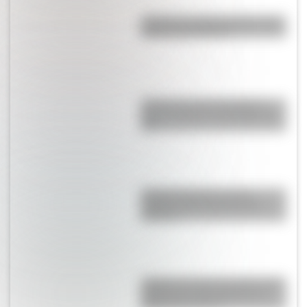
¿Cómo es y dónde está la casa
natal de San Martín?
¿Cómo se veía la Ciudad de
Buenos Aires en la década del
70?
Canal de Panamá: la ruta
marítima más importante de
América
¿Sabías que Buenos Aires es la
ciudad con más estadios de
fútbol del mundo?