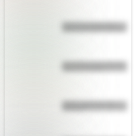
Poncho Via, el buey con los
cuernos más largos del mundo
Mar del Plata en los 70: reviví el
turismo de otra época
Mafalda: ¿Quiénes son sus
personajes?