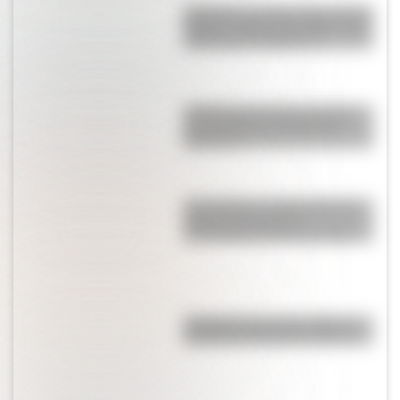
Hyperion es el árbol más alto del
mundo y está “escondido” para
evitar que lo destruyan
¿Sabías que la duna más alta
del mundo se encuentra en
Argentina?
"Don Nicola", la historieta que
retrató la vida de los
conventillos de Buenos Aires
"Dibujitos eran los de antes":
caricaturas famosas en los 70