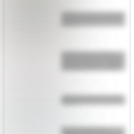
¿Sabías que existe un mapa que
muestra únicamente los husos
horarios?
Laura Restrepo, la escritora y
periodista colombiana que ganó
el “Premio Alfaguara” en 2004 y
el “Grinzane Cavour” en 2006
¿Cuál es el origen de la palabra
“carajo”?
Central Hidroeléctrica El