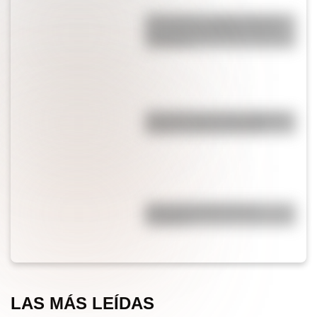
¿Por qué los cordones tienen
una punta de plástico en sus
extremos?
¿Es cierto que el chocolate es
peligroso para los perros?
¿Por qué el jabón forma
burbujas?
LAS MÁS LEÍDAS