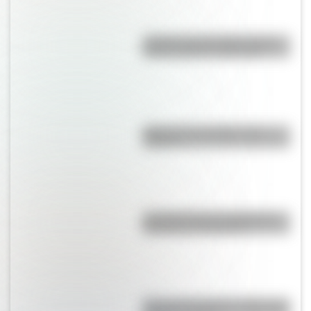
¿Sabías que San Martín vivió
mucho tiempo en España?
¿Qué son los prefijos y los
sufijos?
La historia de los inmigrantes
franceses en Argentina
Cruce de los Andes: 5 datos que