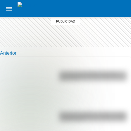
Anterior
La vida de San Martín contada
para niños
Bandera de Bolivia: historia, origen
y significado