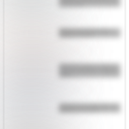
Chocón: la historia detrás de la
construcción
Bandera de Guatemala para
colorear e imprimir
¿Por qué se tapan los oídos al
subir una montaña o al viajar en
avión?
¿Por qué es tan difícil volar a la
Antártida en invierno?