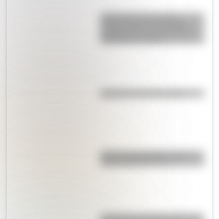
Cómo fueron la jura de la
Primera Junta y los festejos
populares por el triunfo de la
Revolución de Mayo
Efemérides del 9 de agosto
Test de personalidad: ¿qué
prócer argentino sos?
A 173 años del fallecimiento de