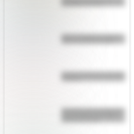
San Martín en Francia
Viaje en el tiempo: las mejores
fotos de la Rosario antigua
Bandera de Bolivia para colorear
e imprimir
Una lámina imprescindible de la
“Casa Histórica de Tucumán”,
lista para descargar