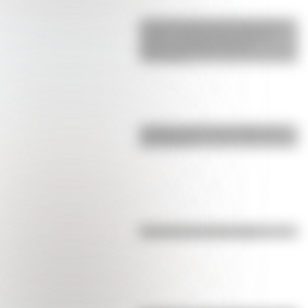
La gran hazaña del Cruce de los
Andes: el primer paso de San
Martín para liberar medio
continente
¿Sabías cómo fue la infancia de
San Martín?
Efemérides del 8 de agosto