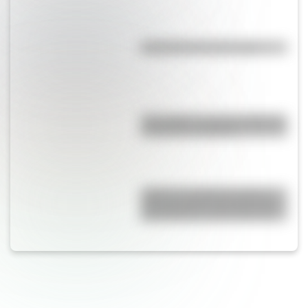
Efemérides del 9 de agosto
Waka Waka: el secreto detrás de
la canción de Shakira
¿Qué es el sistema decimal y
para qué sirve? Una guía clara
para entender cómo funciona