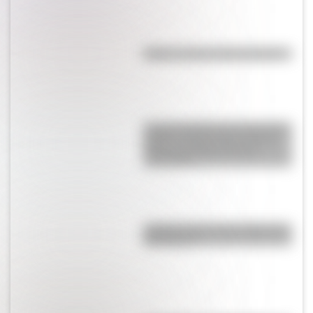
Kollas: ¿cómo y dónde vivían?
La gran hazaña del Cruce de los
Andes: el primer paso de San
Martín para liberar medio
continente
¿Sabías cómo fue la infancia de
San Martín?