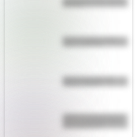
para niños
Bandera de Bolivia: historia,
origen y significado
Bandera de Ecuador para
colorear e imprimir
¿Sabías que Argentina tuvo la
torre de comunicaciones más
alta de Sudamérica?