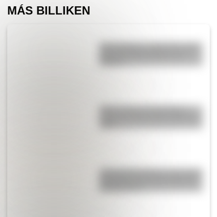
MÁS BILLIKEN
San Cayetano: ¿quién fue y por
qué es el santo del pan y el
trabajo?
Mirá el retrato de San Martín
hecho por José Gil de Castro en
1818
¿Por qué Mendoza es una de las
provincias con más terremotos
de Argentina?