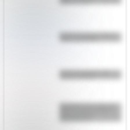
quizás no sabías
Bandera de Uruguay: historia,
origen y significado
Bandera de Argentina para
colorear e imprimir
San Martín se hace cargo del
Ejército del Norte y planea el
futuro de la lucha
independentista