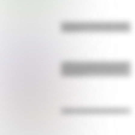
Bandera de Ecuador para colorear
e imprimir
¿Sabías que Argentina tuvo la torre
de comunicaciones más alta de
Sudamérica?
Kollas: ¿cómo y dónde vivían?