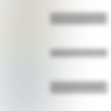
San Clemente del Tuyú: conocé la
historia de una de las playas más
visitadas de Argentina
Bandera de Bolivia: historia, origen
y significado
¿Sabías que Argentina tuvo la torre
de comunicaciones más alta de
Sudamérica?