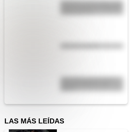
Efemérides del 6 de agosto: tres
cosas que pasaron en Argentina
un día como hoy
¿El té tiene cafeína?
¿Qué diferencia hay entre un
automóvil eléctrico y uno
híbrido?
LAS MÁS LEÍDAS