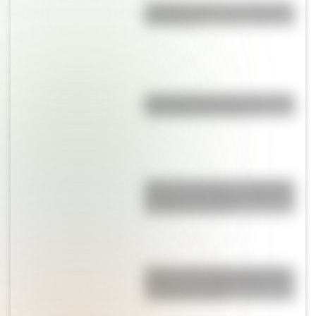
Caligrama: qué es, su historia y
sus autores
¿Qué velocidad alcanza el perro
más rápido del mundo?
Peñón de Guatapé: la fantástica
piedra de Colombia que tiene de
65 millones de años
Palacio San Miguel, una de las
tiendas más emblemáticas de la
sociedad porteña