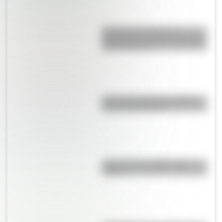
Canción de tomar el té:
significado y el curioso término
"plato timorato"
¿Por qué el hornero es el Ave
Nacional Argentina?
¿Qué son los prefijos y los
sufijos?