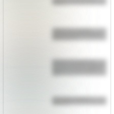
coliflor?
¿Sabías que el nombre
argentino de varón más largo
tiene 52 letras?
Historia y curiosidades de
Panambí: el hermoso pueblo de
Misiones que hoy cumple 87
años
¿Es el Truco realmente
argentino?