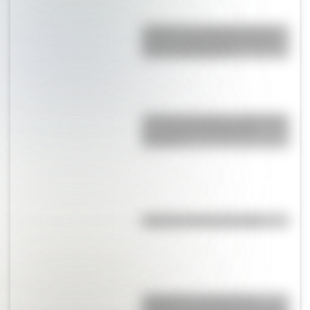
¿Sabías que Argentina tuvo la
torre de comunicaciones más
alta de Sudamérica?
¿Sabías que Buenos Aires tiene
una columna del Imperio
Romano?
El punto, la recta y el plano
Inhibición conductual: la