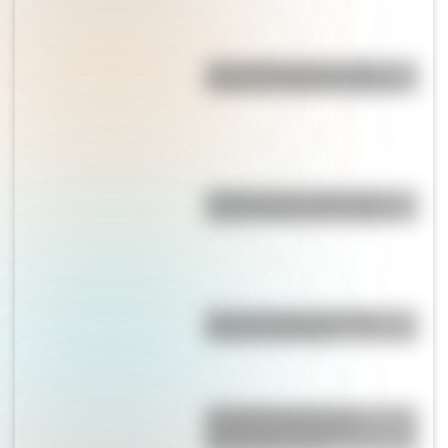
"No le pidas peras al olmo":
¿cuál es el origen de la frase?
¿Cuánto mide el edificio de
madera más alto del mundo?
Mascota del Mundial 1978:
cómo fue Gauchito
La historia detrás de la
composición del Himno
Nacional Argentino