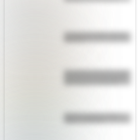
La vida de San Martín contada
para niños
San Clemente del Tuyú: conocé
la historia de una de las playas
más visitadas de Argentina
Bandera de Bolivia: historia,
origen y significado