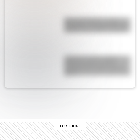
Guerra del Pacífico: causas,
desarrollo y consecuencias del
conflicto que cambió la región
¿Cuál fue el primer satélite
artificial puesto en órbita
alrededor de la Tierra y qué le
pasó?