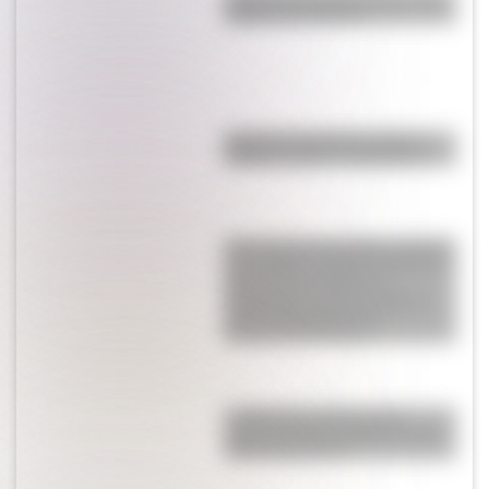
natal de San Martín?
Bandera de Estados Unidos:
historia, origen y significado
Una muerte anunciada, amantes
en Londres y peleas en Buenos
Aires: leé las cartas de
Guadalupe Cuenca a Mariano
Moreno después de la
Revolución de Mayo
La Mazorca: qué fue esta
organización vinculada a Juan
Manuel de Rosas