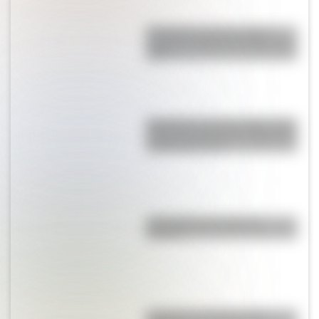
Efemérides del 6 de agosto:
¿quiénes nacieron un día como
hoy?
Efemérides del 5 de agosto: tres
cosas que pasaron en Argentina
un día como hoy
¿Por qué los ríos forman
curvas?
¿La col es lo mismo que la