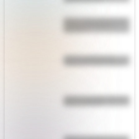
Existe un pueblo alemán cuyas
paredes están llenas de
diamantes
¿Cuál es la traducción al
español del nombre "Donald"?
¿Cuál es la montaña más alta de
América del Norte?
¿Cómo es y dónde está la casa