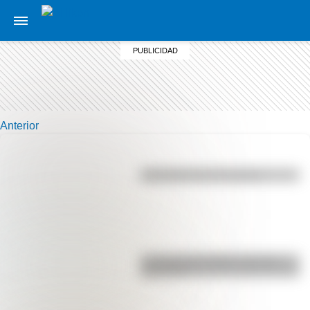
Anterior
Efemérides del 5 de agosto
La vida de San Martín contada
para niños