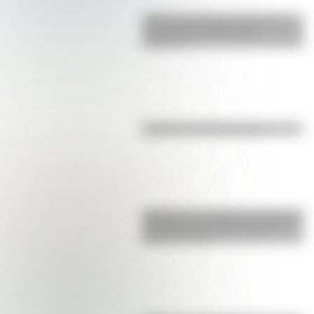
¿Sabías que Buenos Aires tiene
una columna del Imperio
Romano?
El punto, la recta y el plano
Inhibición conductual: la habilidad
que ayuda a los niños a pensar
antes de actuar