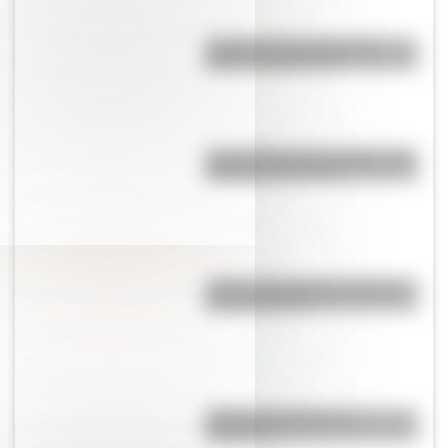
¿Cuáles son las rutas más
largas de Argentina?
Conocé a los tres animales más
adorables del mundo
¿Cómo se llaman las partes de
la computadora?
¿Cómo se fabrican las
banderas?