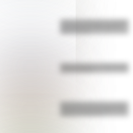
Inhibición conductual: la habilidad
que ayuda a los niños a pensar
antes de actuar
Parque Ibirapuera, el "Central Park"
de Latinoamérica
San Clemente del Tuyú: conocé la
historia de una de las playas más
visitadas de Argentina