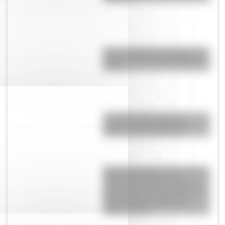
Amor y tragedia en tiempos de
Rosas: la historia de Margarita
Oliden
La Odisea: qué cuenta el
antiguo poema griego que
inspiró la nueva película
Estancia San Martín: conocé la
historia de la casona que
perteneció al prócer argentino y
formó parte de La Martona, la
primera empresa láctea de
Latinoamérica