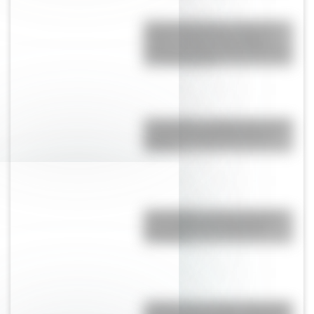
Amores históricos: conocé la
trágica historia de la hija de
Almirante Brown, Elisa Brown, y
su novio marino
6 de agosto: ¿sabías que hoy se
celebra la Independencia de
Bolivia?
Tegucigalpa: conocé el origen
del nombre de la capital de
Honduras
¿Sabías que el cable submarino