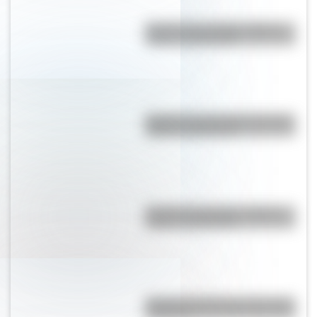
Bandera de La Rioja: historia,
origen y significado
Bandera de Guatemala: historia,
origen y significado
Bandera de Ecuador: historia,
origen y significado
Bandera de Bolivia para colorear
e imprimir