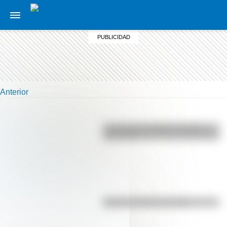
Anterior
La vida de San Martín contada
para niños
El punto, la recta y el plano