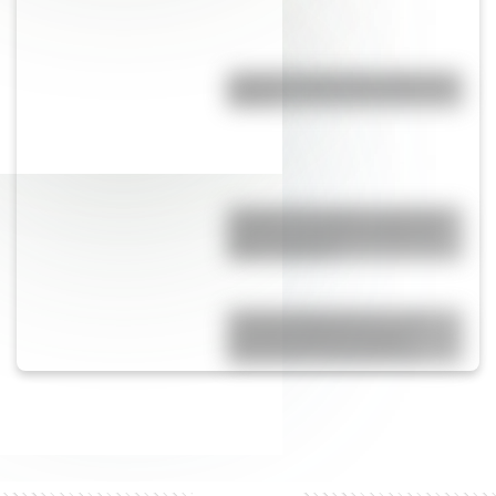
¿Cuál es el país más grande de
África?
Joaquina Acevedo, una de las
primeras maestras de Mar del
Plata y Miramar
“Instituto Bernasconi”, una
escuela histórica de gran
importancia arquitectónica