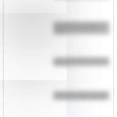
Cómo San Martín conformó el
Regimiento de Granaderos a
Caballo
Cinco curiosidades de las Islas
Malvinas
¿Sabías que en San Luis existe
una réplica exacta del Cabildo?