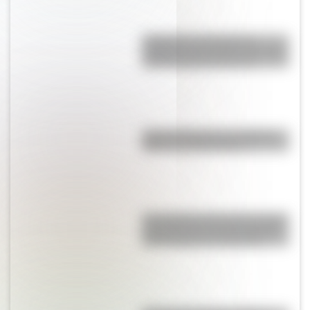
Inhibición conductual: la
habilidad que ayuda a los niños
a pensar antes de actuar
Parque Ibirapuera, el "Central
Park" de Latinoamérica
San Clemente del Tuyú: conocé
la historia de una de las playas
más visitadas de Argentina