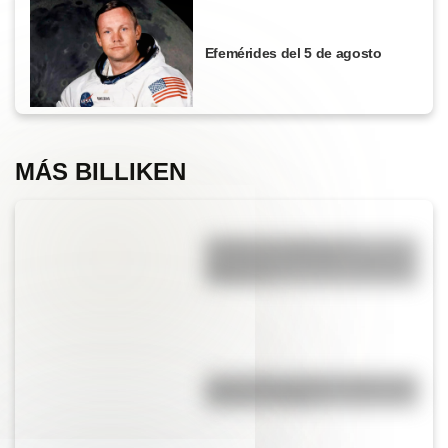
Efemérides del 5 de agosto
MÁS BILLIKEN
¿Cuál es el origen y el
significado del refrán “cruzar el
Rubicón”?
Cruce de los Andes: 5 datos que
quizás no sabías