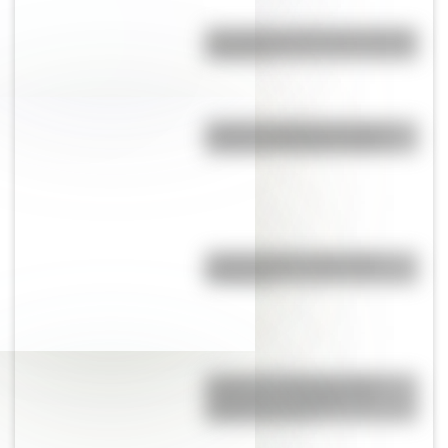
¿Es cierto que Bolivia tiene dos
capitales?
¿Cuál fue el billete de mayor
número en Estados Unidos?
¿Cuál es la flor nacional de
Paraguay?
¿Cuál es la diferencia entre
"highway" y "freeway" en
Estados Unidos?