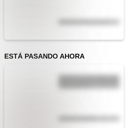
Efemérides del 5 de agosto
ESTÁ PASANDO AHORA
Efemérides del 6 de agosto: tres
cosas que pasaron en Argentina
un día como hoy
¿El té tiene cafeína?