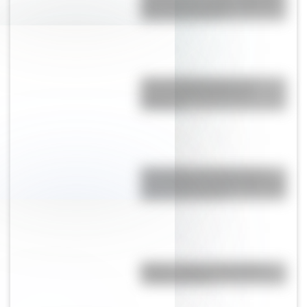
más largo del mundo unirá los
cinco continentes?
¿Por qué Djúpivogur es el
pueblo más caluroso de
Islandia?
Mudanjiang City Mega Farm:
¿qué tamaño tiene la granja más
grande del mundo?
México: cuál es el verdadero
nombre del país