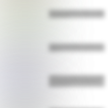
Bandera de Bolivia: historia, origen
y significado
¿Qué es el geringoso y cuál es su
origen?
¿Sabías que Argentina tuvo la torre
de comunicaciones más alta de
Sudamérica?