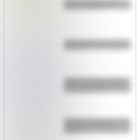
Bandera de Bolivia: historia,
origen y significado
¿Qué es el geringoso y cuál es
su origen?
¿Sabías que Argentina tuvo la
torre de comunicaciones más
alta de Sudamérica?
¿Sabías que Buenos Aires tiene
una columna del Imperio
Romano?