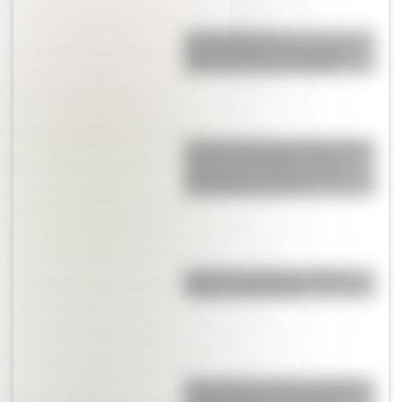
La historia de su
Independencia: ¿qué guerra
hubo en Croacia en 1991?
Así era la Autopista 25 de Mayo
cuando se inauguró: fotos
exclusivas que muestran las
diferencias con hoy
Bandera de Bolivia: historia,
origen y significado
Parque Nacional San Guillermo:
el gran refugio de vicuñas y