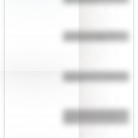
Manuel de Rosas
¿Cuál fue la primera película
que se lanzó en DVD?
¿Cuál fue la primera imprenta de
Argentina?
¿Cómo nació el automóvil y por
qué transformó la forma de
viajar?