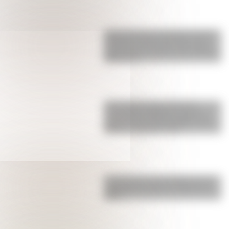
Juana Azurduy y María Remedios
del Valle, las dos heroínas de la
patria que se suman a los billetes
argentinos
17 de agosto para docentes:
secuencias didácticas sobre el
general José de San Martín para
primer y segundo ciclo
La historia de su Independencia:
¿qué guerra hubo en Croacia en
1991?