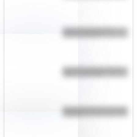
Bandera de Ecuador para
colorear e imprimir
Bandera de Córdoba: historia,
origen y significado
Bandera de Bolivia para colorear
e imprimir