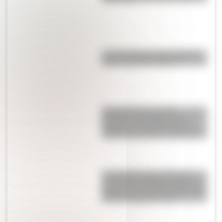
Las 12 máximas de San Martín
para su hija Merceditas
Juana Azurduy y María
Remedios del Valle, las dos
heroínas de la patria que se
suman a los billetes argentinos
17 de agosto para docentes:
secuencias didácticas sobre el
general José de San Martín para
primer y segundo ciclo