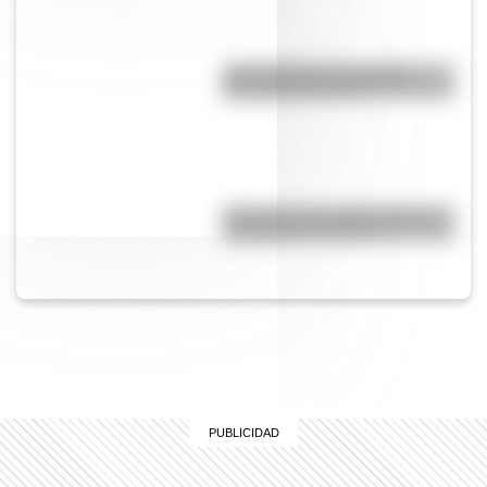
¿Qué significa ser Católico
Apostólico Romano?
¿Por qué es tan difícil volar a la
Antártida en invierno?