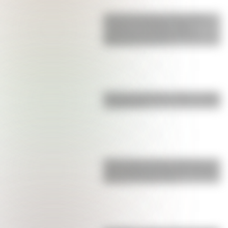
Así era la Autopista 25 de Mayo
cuando se inauguró: fotos
exclusivas que muestran las
diferencias con hoy
Bandera de Bolivia: historia, origen
y significado
Parque Nacional San Guillermo: el
gran refugio de vicuñas y paisajes
extremos de San Juan