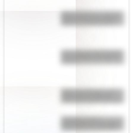
Amores históricos: conocé las
historias de amor de la Reina
Victoria y el príncipe Alberto
25 de mayo: las mejores tapas y
notas de Billiken a lo largo de
los años
Palacio de la Alvorada: ¿qué
tamaño tiene la residencia
oficial del presidente de Brasil?
Laodicea, los restos
arqueológicos de una antigua
ciudad turca que deslumbran