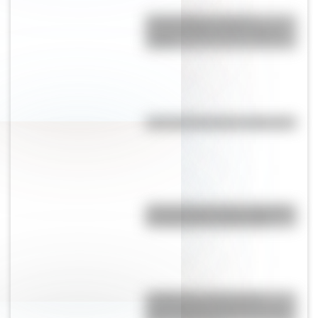
Antonio Berni, el pintor
comprometido con la realidad
social
¿Por qué Tucumán se llama así?
¿Por qué la provincia argentina
de Santa Cruz se llama así?
La Mazorca: qué fue esta
organización vinculada a Juan