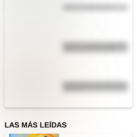
¿Qué es la evaporación?
"Quizás" o "quizá": ¿cuál es la
forma correcta de decirlo?
¿Por qué cortar una cebolla nos
hace llorar?
LAS MÁS LEÍDAS