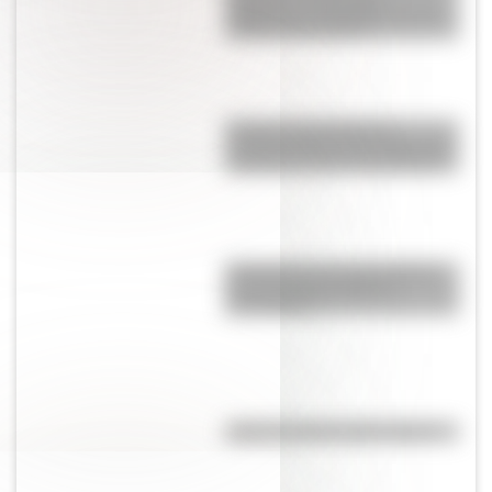
didácticas y actividades sobre
la Madre de la Patria
El recreo: ese momento
fundamental de la escuela, que
introdujo la gran Juana Manso
El General José de San Martín
en una hermosa lámina
descargable
¿Qué es la línea del Ecuador?