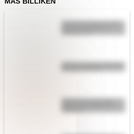
MÁS BILLIKEN
Conquista de América: origen,
causas, protagonistas y
consecuencias
¿Cómo se ingresan los vagones
del subte bajo tierra?
Colocolo, uno de los gatos
salvajes más llamativos de
Sudamérica