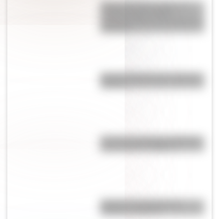
Barrera de hielo de Ross: la
increíble pared de 800
kilómetros que se esconde en la
Antártida
Bandera Wiphala para colorear e
imprimir
Bandera de Santiago del Estero
para colorear e imprimir
Bandera de Panamá para
colorear e imprimir