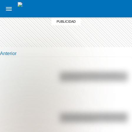
Anterior
La vida de San Martín contada
para niños
Las 12 máximas de San Martín para
su hija Merceditas