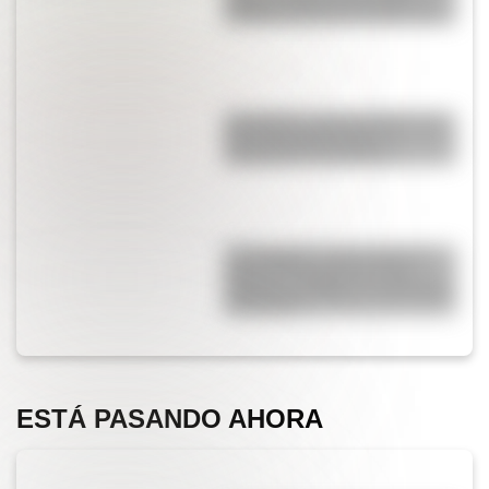
paisajes extremos de San Juan
San Martín y Simón Bolívar: así
fue el encuentro de los
libertadores de América
17 de agosto: cómo hacer el
Cruce de los Andes de San
Martín en collage con materiales
reciclables
ESTÁ PASANDO AHORA