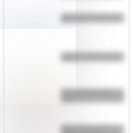
¿Cuál es el animal nacional de
Perú?
¿Cuál es el animal nacional de
Bolivia?
Una infografía descargable
imperdible sobre el Cruce de los
Andes
María Remedios del Valle para
docentes: secuencias