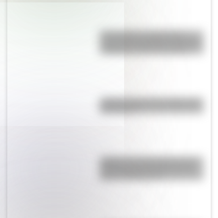
17 de agosto: actividades y
secuencias didácticas de primer
y segundo ciclo de primaria
¿Sabías cómo fue la infancia de
San Martín?
¿Sabías que Argentina tuvo la
torre de comunicaciones más
alta de Sudamérica?