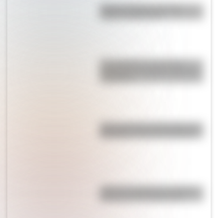
Bandera Wiphala: historia,
origen y significado
El normalismo, la corriente
pedagógica surgida a partir del
magisterio
Así se conocieron Remedios de
Escalada y José de San Martín
¿Qué es el pistilo de una flor y
por qué es tan importante?