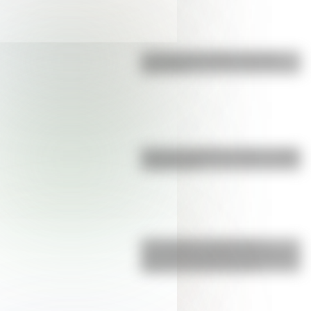
La vida de San Martín contada
para niños
Bandera de Bolivia: historia, origen
y significado
17 de agosto: actividades y
secuencias didácticas de primer y
segundo ciclo de primaria