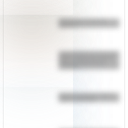
¿El choripán es realmente
argentino?
La gran hazaña del Cruce de los
Andes: el primer paso de San
Martín para liberar medio
continente
Bandera de Uruguay: historia,
origen y significado