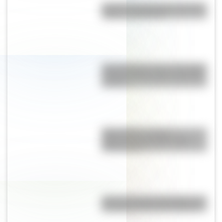
Bandera de Guatemala: historia,
origen y significado
Una infografía sobre el Combate
de San Lorenzo para la escuela
primaria
Mapa político y físico:
diferencias y ejemplos para
diferenciarlos
Así se conocieron Remedios de
Escalada y José de San Martín