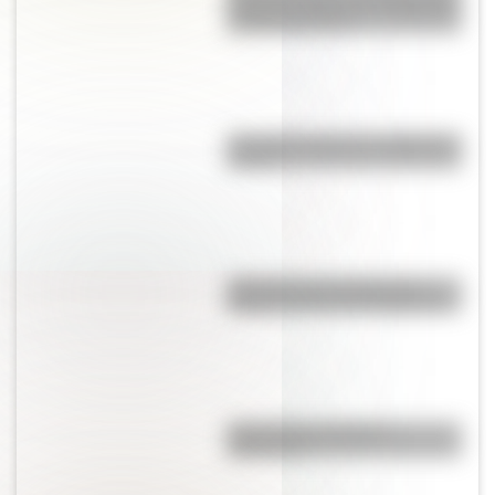
cosas que pasaron en Argentina
un día como hoy
¿Por qué el mate se comparte en
ronda?
¿Por qué el 17 de agosto es
feriado nacional en Argentina?
¿Es el Truco realmente
argentino?