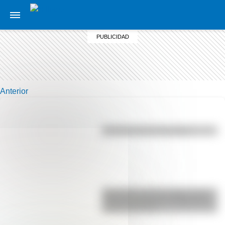
Anterior
Efemérides del 6 de agosto
Efemérides del 6 de agosto: tres
cosas que pasaron en Argentina
un día como hoy