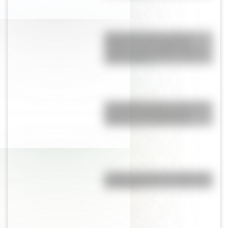
Día internacional contra el
Bullying: las tres palabras
mágicas para trabajar sobre el
acoso escolar
El Combate de San Lorenzo, el
bautismo de fuego de los
Granaderos de San Martín
¿Cuál es el origen y significado
de "Cipayo"?