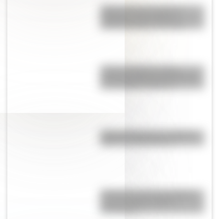
Cuál es el huso horario de
Argentina y por qué los
científicos piden cambiarlo
¿Cómo era Buenos Aires
durante la década del 20? Mirá
las increíbles imágenes
Parque Ibirapuera, el "Central
Park" de Latinoamérica
El General José de San Martín
en una hermosa lámina
descargable