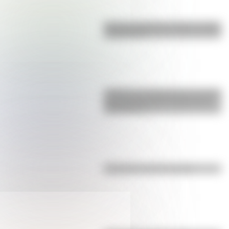
Bandera de Bolivia: historia, origen
y significado
¿Sabías que Argentina tuvo la torre
de comunicaciones más alta de
Sudamérica?
Efemérides del 5 de agosto