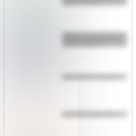
origen y significado
¿Sabías que Argentina tuvo la
torre de comunicaciones más
alta de Sudamérica?
Efemérides del 5 de agosto
Efemérides del 6 de agosto