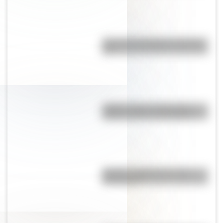
¿Por qué la Patagonia se llama
así?
¿Sabés cómo se forman las
nubes y cómo se clasifican?
Mafalda: ¿Quiénes son sus
personajes?