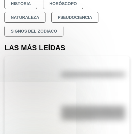
HISTORIA
HORÓSCOPO
NATURALEZA
PSEUDOCIENCIA
SIGNOS DEL ZODÍACO
LAS MÁS LEÍDAS
Efemérides del 6 de agosto
Efemérides del 6 de agosto: tres
cosas que pasaron en Argentina
un día como hoy