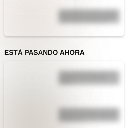
San Clemente del Tuyú: conocé
la historia de una de las playas
más visitadas de Argentina
ESTÁ PASANDO AHORA
¿Qué significa SOS y cómo se
convirtió en una señal de
auxilio?
¿Por qué Mendoza es una de las
provincias con más terremotos
de Argentina?