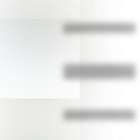
La vida de San Martín contada
para niños
17 de agosto: actividades y
secuencias didácticas de primer y
segundo ciclo de primaria
¿Sabías cómo fue la infancia de
San Martín?