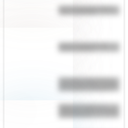
Bandera de Panamá: historia,
origen y significado
Bandera de Argentina para
colorear e imprimir
17 de agosto: cómo hacer un
retrato de San Martín en collage
con cartulinas y marcadores
Reabre "La Favorita": un
emblemático edificio de Rosario
que tiene 94 años