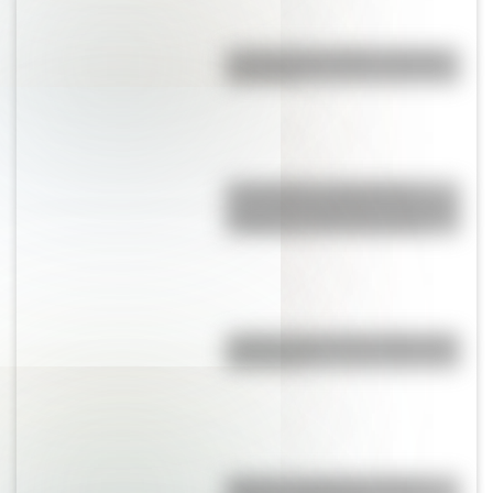
La vida de San Martín contada
para niños
17 de agosto: actividades y
secuencias didácticas de primer
y segundo ciclo de primaria
¿Sabías cómo fue la infancia de
San Martín?
Bandera de Bolivia: historia,