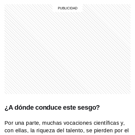
MI PAIS
Luis Federico Leloir, el Premio Nobel
que inventó la salsa golf en Mar del
Plata
MI PAIS
24 de junio: la increíble coincidencia
entre Fangio y Sabato
EL MUNDO
Martín pescador oriental: el pájaro
diminuto que sorprende con sus
colores
¿A dónde conduce este sesgo?
MI PAIS
¿Sabías que Yrigoyen y Alem eran
familia? Esta es su historia
Por una parte, muchas vocaciones científicas y,
con ellas, la riqueza del talento, se pierden por el