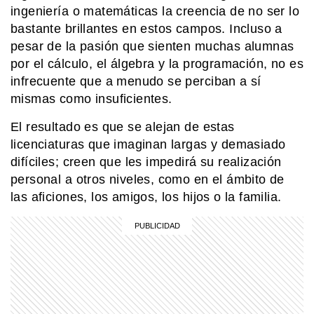
ingeniería o matemáticas la creencia de no ser lo
bastante brillantes en estos campos. Incluso a
MI PAIS
pesar de la pasión que sienten muchas alumnas
Pibe, bondi, guita: así sigue vivo el
lunfardo en Argentina
por el cálculo, el álgebra y la programación, no es
infrecuente que a menudo se perciban a sí
mismas como insuficientes.
MI PAIS
Conocé el nombre completo de
El resultado es que se alejan de estas
Manuel Belgrano
licenciaturas que imaginan largas y demasiado
difíciles; creen que les impedirá su realización
personal a otros niveles, como en el ámbito de
MI PAIS
las aficiones, los amigos, los hijos o la familia.
La historia de Cosquín Rock: el
festival que cambió la música
argentina
MI PAIS
Luis Federico Leloir, el Premio Nobel
que inventó la salsa golf en Mar del
Plata