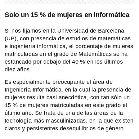
EL MUNDO
Solo un 15 % de mujeres en informática
Barbican Estate: el complejo de
Londres que parece una ciudad
dentro de la ciudad
Si nos fijamos en la Universidad de Barcelona
(UB), con presencia de estudios de matemáticas
e ingeniería informática, el porcentaje de mujeres
EL MUNDO
Brochs: las antiguas torres circulares
matriculadas en el grado de Matemáticas se ha
que solo existen en Escocia
estancado por debajo del 40 % en los últimos
diez años.
Es especialmente preocupante el área de
COMUNIDAD EDUCATIVA
Crianza 2.0: qué son las vacunas y
Ingeniería Informática, en la cual la presencia de
por qué son importantes desde la
mujeres resulta casi anecdótica, con tan sólo un
primera infancia
15 % de mujeres matriculadas en este grado el
último año. Se trata de una de las áreas de la
SABER MAS
tecnología más masculinizadas, en la que existen
¿Por qué los perros dan vueltas antes
de dormir?
claros y persistentes desequilibrios de género.