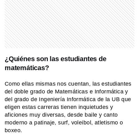
COMUNIDAD EDUCATIVA
Crianza 2.0: la literatura infantil y
cómo fomentarla en las casas y
escuelas
MI PAIS
Luis Agote: el médico argentino que
cambió la historia de la transfusión
¿Quiénes son las estudiantes de
sanguínea
matemáticas?
COMUNIDAD EDUCATIVA
Crianza 2.0: la literatura infantil y
Como ellas mismas nos cuentan, las estudiantes
cómo fomentarla en las casas y
del doble grado de Matemáticas e Informática y
escuelas
del grado de Ingeniería Informática de la UB que
eligen estas carreras tienen inquietudes y
SABER MAS
aficiones muy diversas, desde baile y canto
¿Qué diferencia hay entre una
moderno a patinaje, surf, voleibol, atletismo o
península y un istmo?
boxeo.