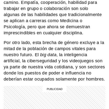
camino. Empatía, cooperación, habilidad para
trabajar en grupo o colaboración son solo
EL MUNDO
Martín pescador oriental: el pájaro
algunas de las habilidades que tradicionalmente
diminuto que sorprende con sus
se aplican a carreras como Medicina o
colores
Psicología, pero que ahora se demuestran
imprescindibles en cualquier disciplina.
MI PAIS
La historia de la picada argentina y
Por otro lado, esta brecha de género excluye a la
sus sabores inmigrantes
mitad de la población de campos vitales para
nuestro futuro. El
big data
, la inteligencia
artificial, la ciberseguridad y los videojuegos son
COMUNIDAD EDUCATIVA
Crianza 2.0: qué son las vacunas y
ya parte de nuestra vida cotidiana, y son sectores
por qué son importantes desde la
donde los puestos de poder e influencia no
primera infancia
deberían estar ocupados solamente por hombres.
MI PAIS
¿Cuándo y dónde nació José de San
Martín?