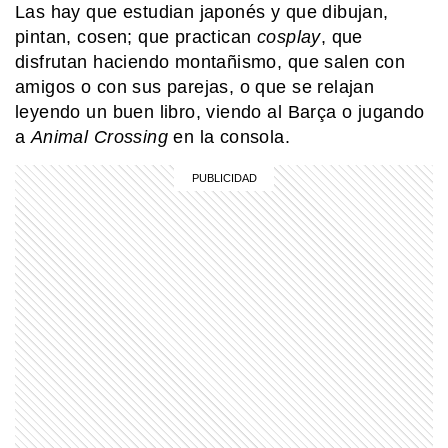
Las hay que estudian japonés y que dibujan,
HISTORIA
pintan, cosen; que practican
cosplay
, que
Querido Mariano Moreno: estas son
disfrutan haciendo montañismo, que salen con
las cartas de amor que Guadalupe
Cuenca, su esposa, le escribió luego
amigos o con sus parejas, o que se relajan
de su partida
leyendo un buen libro, viendo al Barça o jugando
a
Animal Crossing
en la consola.
MI PAIS
24 de junio: ¿Por qué es uno de los
días más "argentinos" que existe?
MI PAIS
24 de junio: la increíble coincidencia
entre Fangio y Sabato
SABER MAS
Día Mundial de la Ciencia y la
Tecnología: por qué se celebra el 10
de abril en homenaje a Bernardo
Houssay