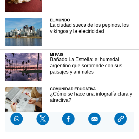
Varios estudios demostraron que no existe en
absoluto ninguna correlación de género entre
EL MUNDO
La ciudad sueca de los pepinos, los
el género y el grado de pensamiento abstracto
vikingos y la electricidad
o la actitud personal frente a las tareas
matemáticas pero sin embargo la gran
mayoría de los graduados en ciencia,
tecnología, ingeniería o matemáticas son
MI PAIS
hombres.
Bañado La Estrella: el humedal
argentino que sorprende con sus
paisajes y animales
+ INTERESANTE
13 marzo, 2023
COMUNIDAD EDUCATIVA
¿Cómo se hace una infografía clara y
atractiva?
EL MUNDO
La imponente cumbre tropical que se
eleva 2.241 metros sobre el nivel del