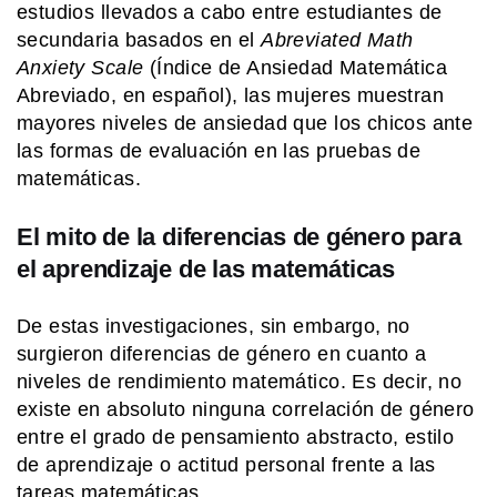
estudios llevados a cabo entre estudiantes de
secundaria basados en el
Abreviated Math
MI PAIS
Anxiety Scale
(Índice de Ansiedad Matemática
Existe un pueblo argentino en Salta
Abreviado, en español), las mujeres muestran
que solo se puede visitar por vía
mayores niveles de ansiedad que los chicos ante
terrestre si pasás por Bolivia
las formas de evaluación en las pruebas de
matemáticas.
SABER MAS
Mar, golfo, bahía y estrecho: ¿cómo se
diferencian?
El mito de la diferencias de género para
el aprendizaje de las matemáticas
EL MUNDO
De estas investigaciones, sin embargo, no
Barbican Estate: el complejo de
Londres que parece una ciudad
surgieron diferencias de género en cuanto a
dentro de la ciudad
niveles de rendimiento matemático. Es decir, no
existe en absoluto ninguna correlación de género
MI PAIS
entre el grado de pensamiento abstracto, estilo
La historia de la picada argentina y
de aprendizaje o actitud personal frente a las
sus sabores inmigrantes
tareas matemáticas.