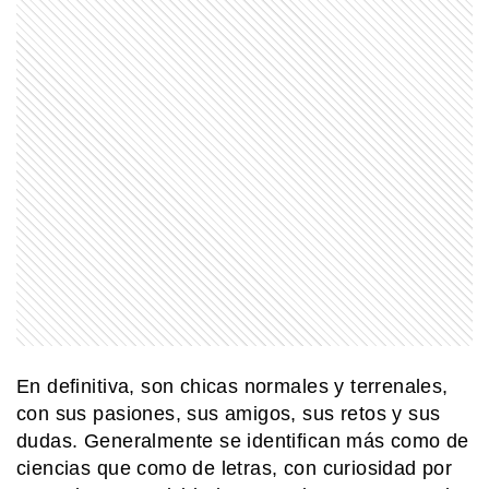
EL MUNDO
Así es el salar de Coipasa, uno de los
grandes paisajes de Bolivia
NATURALEZA
¿La montaña más alta está bajo el
agua?
MI PAIS
Achupallas: la estación ferroviaria de
Buenos Aires que aún guarda su
historia
En definitiva, son chicas normales y terrenales,
con sus pasiones, sus amigos, sus retos y sus
dudas. Generalmente se identifican más como de
ciencias que como de letras, con curiosidad por