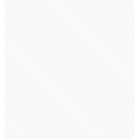
MI PAIS
Conocé el nombre completo de
Manuel Belgrano
SABER MAS
Una banana pegada en la pared: la
obra de arte que se vendió por 6
millones de dólares
MI PAIS
¿Cuándo y dónde nació José de San
Martín?
COMUNIDAD EDUCATIVA
Crianza 2.0: la literatura infantil y
cómo fomentarla en las casas y
escuelas