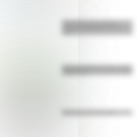
Efemérides: tres cosas que
pasaron en Argentina un 7 de
agosto
Bandera de Bolivia: historia, origen
y significado
Efemérides del 6 de agosto