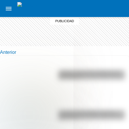
Anterior
¿Sabías cómo fue la infancia de
San Martín?
La vida de San Martín contada
para niños