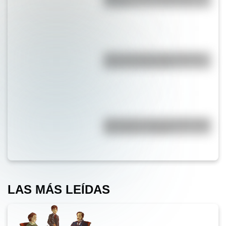
trabajo?
¿Por qué la Ruta 40 es la más
famosa de Argentina?
¿Por qué los lagos pueden tener
agua dulce o salada?
LAS MÁS LEÍDAS