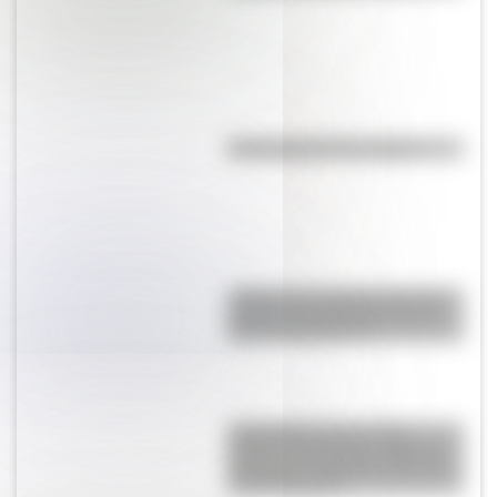
Efemérides del 7 de agosto
¿Sabías que Argentina tuvo la
torre de comunicaciones más
alta de Sudamérica?
Actividades para el 17 de
agosto: secuencias didácticas
de primer y segundo ciclo para
descargar gratis