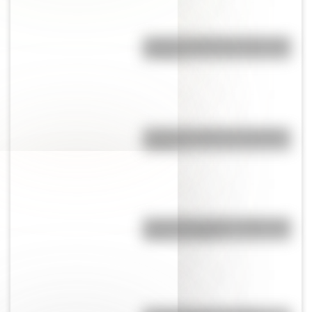
¿Cuál es la diferencia entre casa
y hogar?
¿Cuál es el origen de la palabra
“carajo”?
Cruce de los Andes: 5 datos que
quizás no sabías