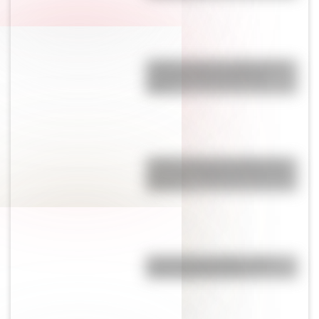
¿Sabés cuál es el origen de la
expresión “No dar pie con
bola”?
¿Sabés cuál es el origen de la
expresión “Hablar por boca de
ganso”?
Test de personalidad: ¿qué
prócer argentino sos?