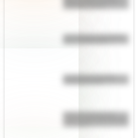
mantuvo unidos a todos los
continentes actuales
Las 12 máximas de San Martín
para su hija Merceditas
La historia de Lionel Messi
contada para chicos
El Delta del Paraná podría
cambiar la vista de Buenos Aires
en dos siglos