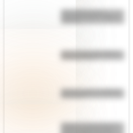
¿Qué significa la frase
"Tachame la doble"? Origen y
definición
Cómo es el sitio arqueológico
Pucará de Tilcara
Paparazzi: origen y significado
de la palabra
“Pangea”, el supercontinente
que hace millones de años