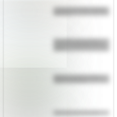
La vida de San Martín contada
para niños
Efemérides: tres cosas que
pasaron en Argentina un 7 de
agosto
Bandera de Bolivia: historia,
origen y significado
Efemérides del 6 de agosto