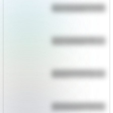
Bandera de Guatemala: historia,
origen y significado
Bandera de Brasil: historia,
origen y significado
Conocé la historia de La
Marsellesa
¿Qué países se encuentran en
dos continentes?