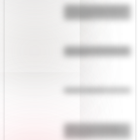
¿Sabías que antes las personas
dormían todas juntas en una
misma cama?
¿Qué son los hiperónimos y los
hipónimos?
Síncopa: ¿qué es?
¿Sabés cuál es la diferencia
entre una nube, una niebla y
una neblina?