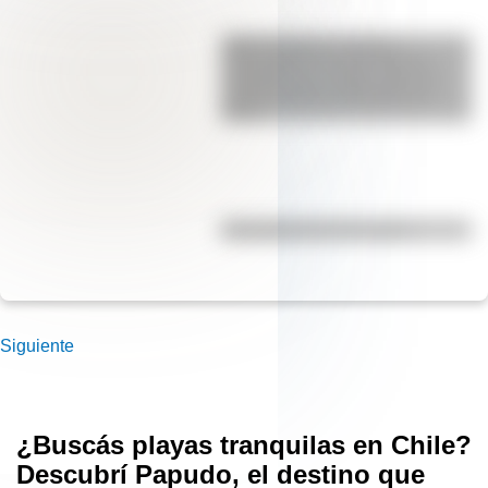
SESC Pompéia: historia y
curiosidades de esta mole de
hormigón que resalta como un
centro cultural y deportivo de
Brasil
Efemérides del 7 de agosto
Siguiente
¿Buscás playas tranquilas en Chile?
Descubrí Papudo, el destino que