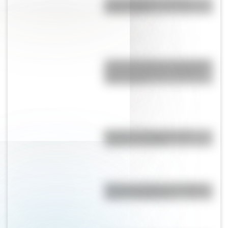
Comechingones: ¿Cómo y
dónde vivían?
¿Cómo percibía la enfermedad y
la muerte el pueblo originario
Toba o Qom?
Bandera de Paraguay para
colorear e imprimir
Bandera de Misiones: historia,
origen y significado