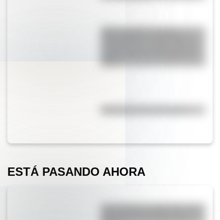
SESC Pompéia: historia y
curiosidades de esta mole de
hormigón que resalta como un
centro cultural y deportivo de
Brasil
Efemérides del 7 de agosto
ESTÁ PASANDO AHORA
San Cayetano: ¿quién fue y por
qué es el santo del pan y el