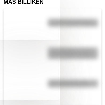
MÁS BILLIKEN
San Martín: tres museos que
rescatan su legado en Argentina
Toro de Wall Street: la curiosa
escultura de Nueva York que
esconde múltiples significados
¿Sabías que Venecia está
repleta de manos gigantes?