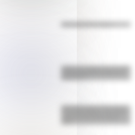
Efemérides del 7 de agosto
¿Sabías que Argentina tuvo la torre
de comunicaciones más alta de
Sudamérica?
Actividades para el 17 de agosto:
secuencias didácticas de primer y
segundo ciclo para descargar
gratis