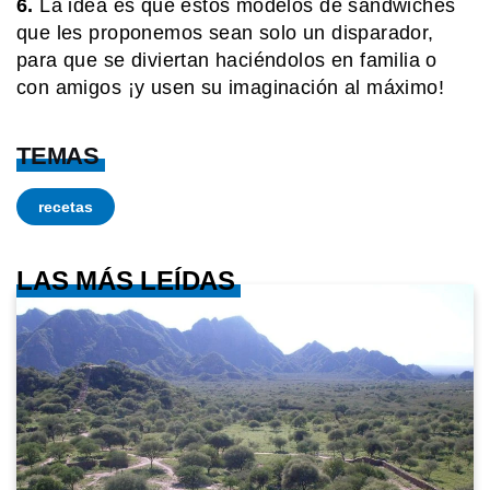
6.
La idea es que estos modelos de sándwiches
que les proponemos sean solo un disparador,
MI PAIS
¡Soberanía en un clic! El argentino
para que se diviertan haciéndolos en familia o
que creó una app para sentir las
con amigos ¡y usen su imaginación al máximo!
Malvinas más cerca
TEMAS
MI PAIS
Existe un pueblo argentino en Salta
que solo se puede visitar por vía
recetas
terrestre si pasás por Bolivia
LAS MÁS LEÍDAS
MI PAIS
Shincal de Quimivil: la increíble
ciudad incaica de Catamarca que
sigue asombrando
SABER MAS
¿Qué significa cuando los perros se
ponen panza arriba?