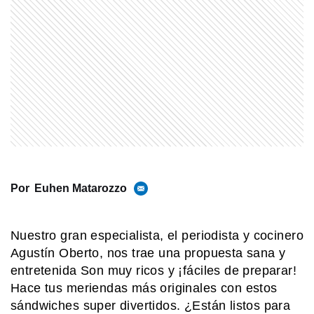
MI PAIS
¿Cuándo y dónde nació José de San
Martín?
MI PAIS
¿Sabías que Manuel Belgrano era
descendiente de italianos?
Por
Euhen Matarozzo
MI PAIS
Luis Agote: el médico argentino que
cambió la historia de la transfusión
Nuestro gran especialista, el periodista y cocinero
sanguínea
Agustín Oberto, nos trae una propuesta sana y
entretenida Son muy ricos y ¡fáciles de preparar!
MI PAIS
Hace tus meriendas más originales con estos
24 de junio: ¿Por qué es uno de los
días más "argentinos" que existe?
sándwiches super divertidos. ¿Están listos para