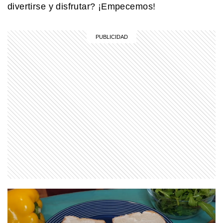
divertirse y disfrutar? ¡Empecemos!
COMUNIDAD EDUCATIVA
Crianza 2.0: qué son las vacunas y
por qué son importantes desde la
primera infancia
EL MUNDO
Barbican Estate: el complejo de
Londres que parece una ciudad
dentro de la ciudad
COMUNIDAD EDUCATIVA
¿Cómo se hace una infografía clara y
atractiva?
PARA TUS TAREAS
Efemérides del 7 de agosto: tres
cosas que pasaron en Argentina un
día como hoy