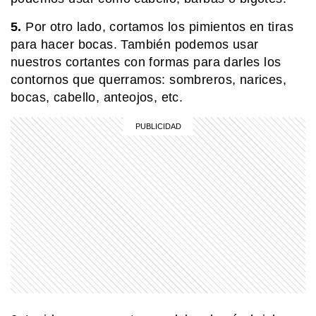
EL MUNDO
5.
Por otro lado, cortamos los pimientos en tiras
Barbican Estate: el complejo de
para hacer bocas. También podemos usar
Londres que parece una ciudad
nuestros cortantes con formas para darles los
dentro de la ciudad
contornos que querramos: sombreros, narices,
bocas, cabello, anteojos, etc.
EL MUNDO
La ciudad sueca de los pepinos, los
vikingos y la electricidad
MI PAIS
Cerro Colorado: la joya cordobesa
que une arte rupestre, historia y
naturaleza
PERSONAS
¿Quién fue San Cayetano y por qué
es el santo del pan y el trabajo?