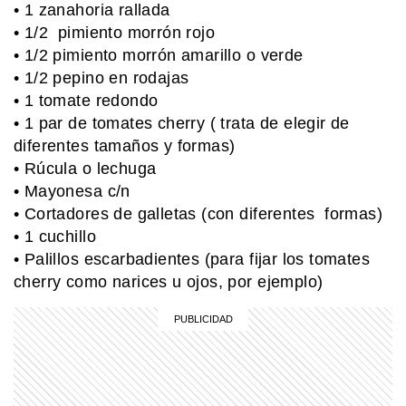
• 1 zanahoria rallada
• 1/2 pimiento morrón rojo
MI PAIS
• 1/2 pimiento morrón amarillo o verde
24 de junio: la increíble coincidencia
entre Fangio y Sabato
• 1/2 pepino en rodajas
• 1 tomate redondo
• 1 par de tomates cherry ( trata de elegir de
diferentes tamaños y formas)
SABER MAS
Pica Pica: conocé al grupo de teatro
• Rúcula o lechuga
infantil creado por una española y dos
• Mayonesa c/n
argentinos que es furor en
• Cortadores de galletas (con diferentes formas)
Latinoamérica
• 1 cuchillo
MI PAIS
• Palillos escarbadientes (para fijar los tomates
Achupallas: la estación ferroviaria de
Buenos Aires que aún guarda su
cherry como narices u ojos, por ejemplo)
historia
MI PAIS
Paso de San Francisco: el impactante
cruce argentino que está a más de
4.700 metros