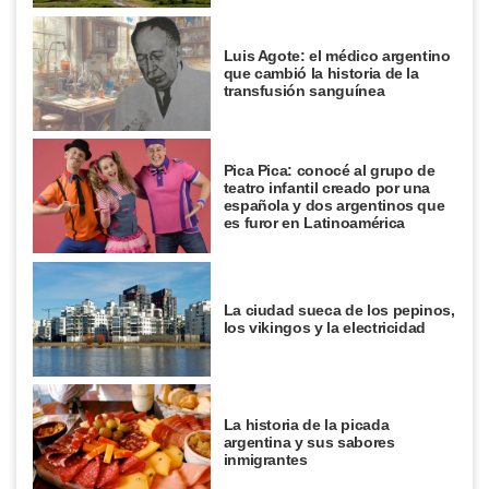
COMUNIDAD EDUCATIVA
Crianza 2.0: qué son las vacunas y
Luis Agote: el médico argentino
por qué son importantes desde la
que cambió la historia de la
primera infancia
transfusión sanguínea
EL MUNDO
Martín pescador oriental: el pájaro
Pica Pica: conocé al grupo de
diminuto que sorprende con sus
teatro infantil creado por una
colores
española y dos argentinos que
es furor en Latinoamérica
SABER MAS
¿Qué diferencia hay entre una
península y un istmo?
La ciudad sueca de los pepinos,
los vikingos y la electricidad
La historia de la picada
argentina y sus sabores
inmigrantes