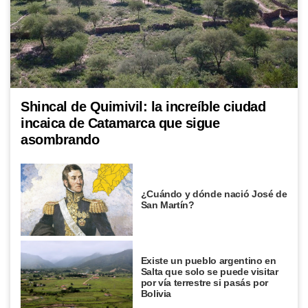
MI PAIS
Cementerio El Salvador: el histórico
sitio patrimonial de Rosario que
sorprende por su arte y su memoria
SABER MAS
¿Por qué los perros dan vueltas antes
Shincal de Quimivil: la increíble ciudad
de dormir?
incaica de Catamarca que sigue
asombrando
MI PAIS
Conocé el nombre completo de
Manuel Belgrano
¿Cuándo y dónde nació José de
San Martín?
MI PAIS
¿Cuándo y dónde nació José de San
Existe un pueblo argentino en
Martín?
Salta que solo se puede visitar
por vía terrestre si pasás por
Bolivia