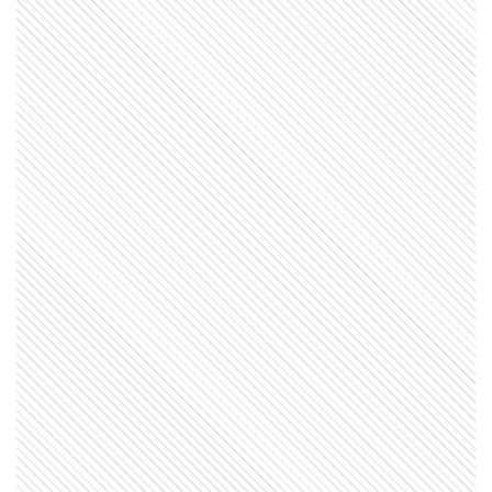
NATURALEZA
El secreto del albatros para volar
miles de kilómetros casi sin aletear
SABER MAS
¿Qué significa cuando los perros se
ponen panza arriba?
COMUNIDAD EDUCATIVA
Crianza 2.0: la literatura infantil y
cómo fomentarla en las casas y
escuelas
MI PAIS
¿Sabías que Yrigoyen y Alem eran
familia? Esta es su historia