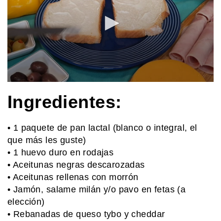
MI PAIS
Quién fue Bernardo Houssay, una
figura clave de la ciencia argentina
SABER MAS
0
Día Mundial de la Ciencia y la
seconds
Ingredientes:
Tecnología: por qué se celebra el 10
of
de abril en homenaje a Bernardo
52
seconds
Houssay
• 1 paquete de pan lactal (blanco o integral, el
MI PAIS
que más les guste)
Existe un pueblo argentino en Salta
• 1 huevo duro en rodajas
que solo se puede visitar por vía
terrestre si pasás por Bolivia
• Aceitunas negras descarozadas
• Aceitunas rellenas con morrón
• Jamón, salame milán y/o pavo en fetas (a
MI PAIS
La historia de la picada argentina y
elección)
sus sabores inmigrantes
• Rebanadas de queso tybo y cheddar