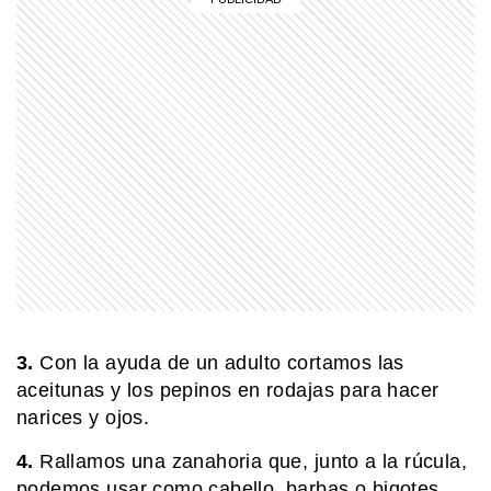
MI PAIS
24 de junio: ¿Por qué es uno de los
días más "argentinos" que existe?
COMUNIDAD EDUCATIVA
Crianza 2.0: la literatura infantil y
cómo fomentarla en las casas y
escuelas
MI PAIS
24 de junio: la increíble coincidencia
entre Fangio y Sabato
3.
Con la ayuda de un adulto cortamos las
aceitunas y los pepinos en rodajas para hacer
EL MUNDO
narices y ojos.
Brochs: las antiguas torres circulares
que solo existen en Escocia
4.
Rallamos una zanahoria que, junto a la rúcula,
podemos usar como cabello, barbas o bigotes.