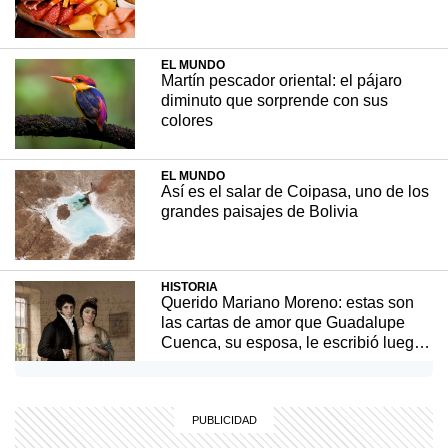
EL MUNDO
Billiken te acerca esta propuesta ideal para
Martín pescador oriental: el pájaro
compartir y despertar la imaginación de
diminuto que sorprende con sus
chicos y chicas. No te pierdas el video con la
colores
explicación. ¡Y a disfrutar!
EL MUNDO
Así es el salar de Coipasa, uno de los
ENTRETENIMIENTO
9 junio, 2021
grandes paisajes de Bolivia
HISTORIA
Querido Mariano Moreno: estas son
las cartas de amor que Guadalupe
Cuenca, su esposa, le escribió luego
de su partida
EL MUNDO
La ciudad sueca de los pepinos, los
vikingos y la electricidad