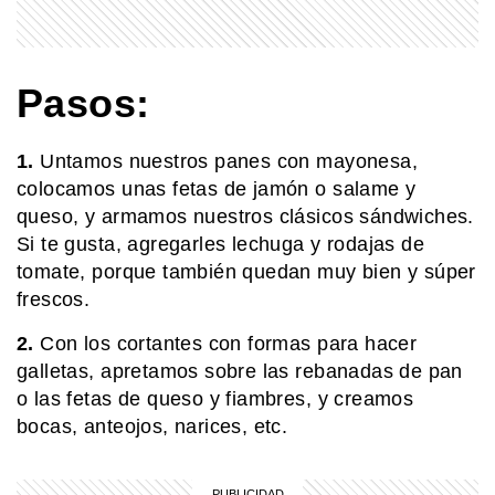
MI PAIS
Conocé el nombre completo de
Manuel Belgrano
Pasos:
1.
Untamos nuestros panes con mayonesa,
SABER MAS
Una banana pegada en la pared: la
colocamos unas fetas de jamón o salame y
obra de arte que se vendió por 6
queso, y armamos nuestros clásicos sándwiches.
millones de dólares
Si te gusta, agregarles lechuga y rodajas de
tomate, porque también quedan muy bien y súper
MI PAIS
frescos.
¿Sabías que Manuel Belgrano era
descendiente de italianos?
2.
Con los cortantes con formas para hacer
galletas, apretamos sobre las rebanadas de pan
o las fetas de queso y fiambres, y creamos
COMUNIDAD EDUCATIVA
bocas, anteojos, narices, etc.
¿Cómo se hace una infografía clara y
atractiva?