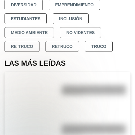
DIVERSIDAD
EMPRENDIMIENTO
ESTUDIANTES
INCLUSIÓN
MEDIO AMBIENTE
NO VIDENTES
RE-TRUCO
RETRUCO
TRUCO
LAS MÁS LEÍDAS
¿Sabías cómo fue la infancia de
San Martín?
La vida de San Martín contada
para niños