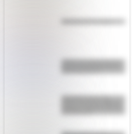
Efemérides del 7 de agosto
¿Sabías que Argentina tuvo la
torre de comunicaciones más
alta de Sudamérica?
Actividades para el 17 de
agosto: secuencias didácticas
de primer y segundo ciclo para
descargar gratis