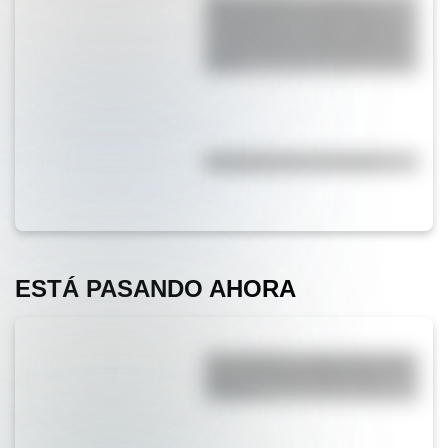
SESC Pompéia: historia y
curiosidades de esta mole de
hormigón que resalta como un
centro cultural y deportivo de
Brasil
Efemérides del 7 de agosto
ESTÁ PASANDO AHORA
San Cayetano: ¿quién fue y por
qué es el santo del pan y el
trabajo?