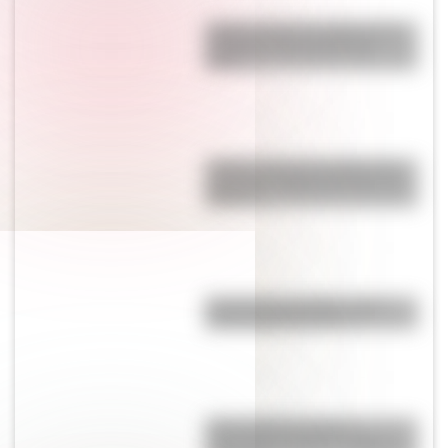
¿Sabés cuál es el origen de la
expresión “No dar pie con
bola”?
¿Sabés cuál es el origen de la
expresión “Hablar por boca de
ganso”?
Test de personalidad: ¿qué
prócer argentino sos?
¿Qué significa la frase
"Tachame la doble"? Origen y