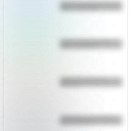
Bandera de Guatemala: historia,
origen y significado
Bandera de Brasil: historia,
origen y significado
Conocé la historia de La
Marsellesa
¿Qué países se encuentran en
dos continentes?