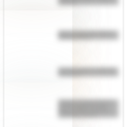
definición
Cómo es el sitio arqueológico
Pucará de Tilcara
Paparazzi: origen y significado
de la palabra
“Pangea”, el supercontinente
que hace millones de años
mantuvo unidos a todos los
continentes actuales