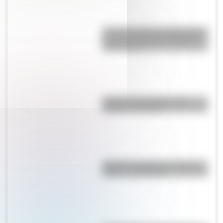
¿Cómo percibía la enfermedad y
la muerte el pueblo originario
Toba o Qom?
Bandera de Paraguay para
colorear e imprimir
Bandera de Misiones: historia,
origen y significado