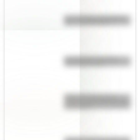
Las 12 máximas de San Martín
para su hija Merceditas
La historia de Lionel Messi
contada para chicos
El Delta del Paraná podría
cambiar la vista de Buenos Aires
en dos siglos
¿Cuál es la diferencia entre casa