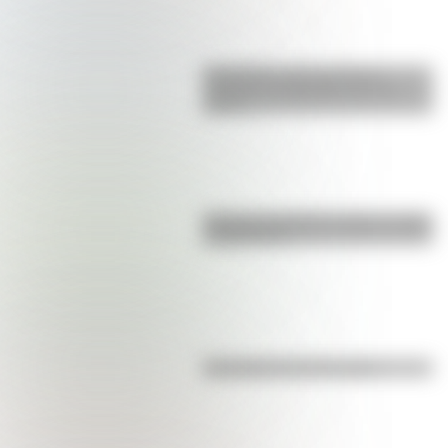
Efemérides: tres cosas que
pasaron en Argentina un 7 de
agosto
Bandera de Bolivia: historia, origen
y significado
Efemérides del 6 de agosto