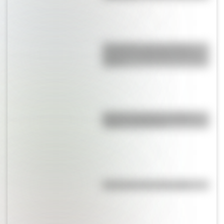
Efemérides: tres cosas que
pasaron en Argentina un 7 de
agosto
Bandera de Bolivia: historia,
origen y significado
Efemérides del 6 de agosto