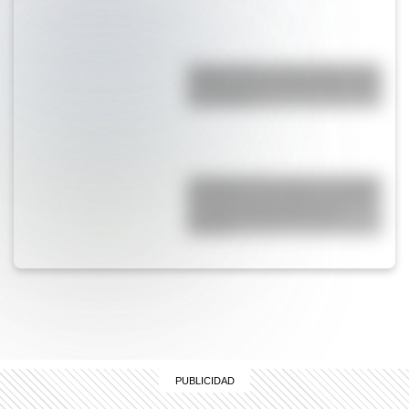
Peggys Point: el pintoresco faro
de Canadá que causa furor entre
los turistas
¿Cuántos años tiene la Catedral
de Colonia y por qué es una de
las más sorprendentes de
Europa?