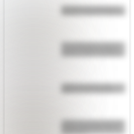
San Martín: tres museos que
rescatan su legado en Argentina
Toro de Wall Street: la curiosa
escultura de Nueva York que
esconde múltiples significados
¿Sabías que Venecia está
repleta de manos gigantes?
¿Sabías que antes las personas
dormían todas juntas en una
misma cama?