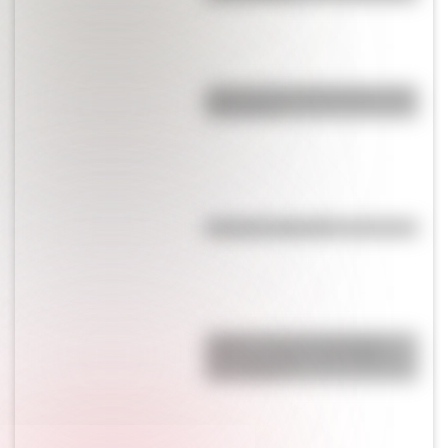
¿Qué son los hiperónimos y los
hipónimos?
Síncopa: ¿qué es?
¿Sabés cuál es la diferencia
entre una nube, una niebla y
una neblina?