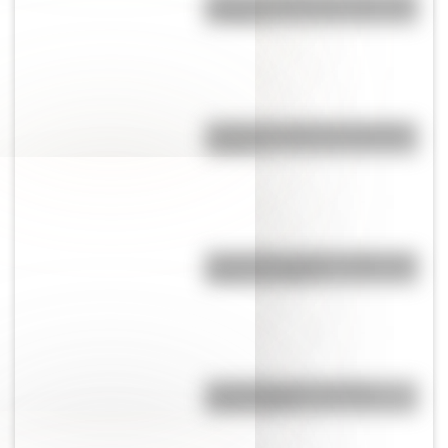
y hogar?
¿Cuál es el origen de la palabra
“carajo”?
Cruce de los Andes: 5 datos que
quizás no sabías
Comechingones: ¿Cómo y
dónde vivían?