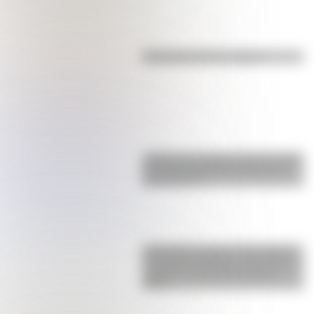
Efemérides del 7 de agosto
¿Sabías que Argentina tuvo la torre
de comunicaciones más alta de
Sudamérica?
Actividades para el 17 de agosto:
secuencias didácticas de primer y
segundo ciclo para descargar
gratis