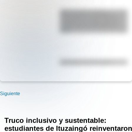
SESC Pompéia: historia y
curiosidades de esta mole de
hormigón que resalta como un
centro cultural y deportivo de
Brasil
Efemérides del 7 de agosto
Siguiente
Truco inclusivo y sustentable:
estudiantes de Ituzaingó reinventaro