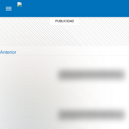
Anterior
¿Sabías cómo fue la infancia de
San Martín?
La vida de San Martín contada
para niños