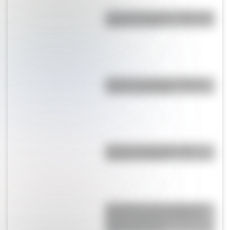
Cruce de los Andes: 5 datos que
quizás no sabías
Bandera de Uruguay: historia,
origen y significado
Bandera de Argentina para
colorear e imprimir
San Martín se hace cargo del
Ejército del Norte y planea el
futuro de la lucha