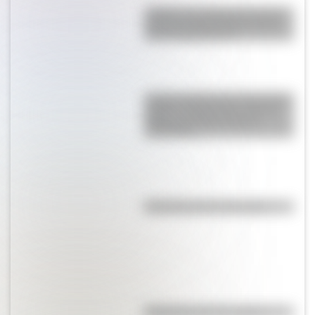
¿Sabías que Argentina tuvo la
torre de comunicaciones más
alta de Sudamérica?
La gran hazaña del Cruce de los
Andes: el primer paso de San
Martín para liberar medio
continente
Efemérides del 8 de agosto
Efemérides del 7 de agosto