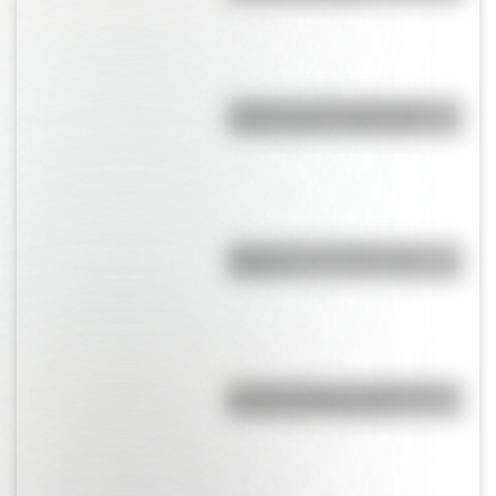
¿Sabías que San Martín vivió
mucho tiempo en España?
¿Qué son los prefijos y los
sufijos?
La historia de los inmigrantes
franceses en Argentina