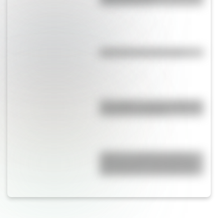
independentista
Efemérides del 9 de agosto
Waka Waka: el secreto detrás de
la canción de Shakira
¿Qué es el sistema decimal y
para qué sirve? Una guía clara
para entender cómo funciona