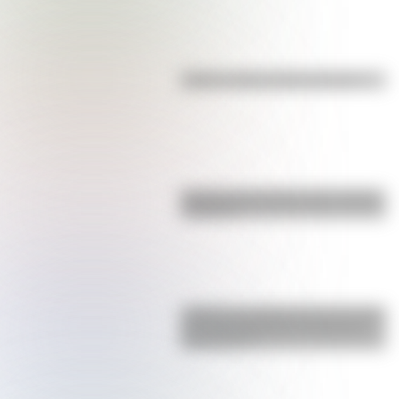
Kollas: ¿cómo y dónde vivían?
Bandera de Ecuador para colorear
e imprimir
¿Sabías que Argentina tuvo la torre
de comunicaciones más alta de
Sudamérica?