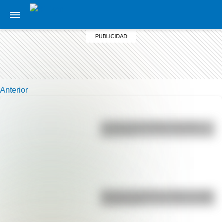
Anterior
La vida de San Martín contada
para niños
Bandera de Bolivia: historia, origen
y significado