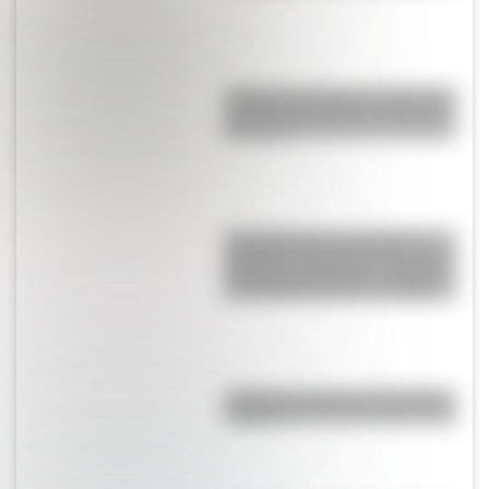
¿Sabías que existe un mapa que
muestra únicamente los husos
horarios?
Laura Restrepo, la escritora y
periodista colombiana que ganó
el “Premio Alfaguara” en 2004 y
el “Grinzane Cavour” en 2006
¿Cuál es el origen de la palabra
“carajo”?