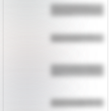
Central Hidroeléctrica El
Chocón: la historia detrás de la
construcción
Bandera de Guatemala para
colorear e imprimir
¿Por qué se tapan los oídos al
subir una montaña o al viajar en
avión?
¿Por qué es tan difícil volar a la
Antártida en invierno?