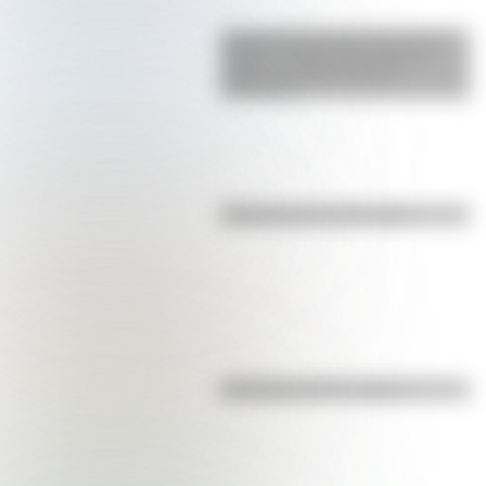
La gran hazaña del Cruce de los
Andes: el primer paso de San
Martín para liberar medio
continente
Efemérides del 8 de agosto
Efemérides del 7 de agosto