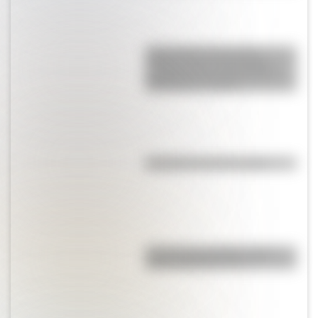
Cómo fueron la jura de la
Primera Junta y los festejos
populares por el triunfo de la
Revolución de Mayo
Efemérides del 9 de agosto
Test de personalidad: ¿qué
prócer argentino sos?