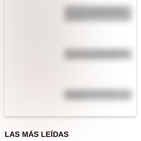
¿Por qué los cordones tienen
una punta de plástico en sus
extremos?
¿Es cierto que el chocolate es
peligroso para los perros?
¿Por qué el jabón forma
burbujas?
LAS MÁS LEÍDAS