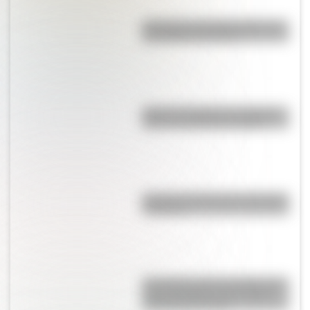
A 173 años del fallecimiento de
San Martín en Francia
Viaje en el tiempo: las mejores
fotos de la Rosario antigua
Bandera de Bolivia para colorear
e imprimir
Una lámina imprescindible de la
“Casa Histórica de Tucumán”,
lista para descargar