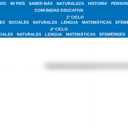
NDO
MI PAÍS
SABER MÁS
NATURALEZA
HISTORIA
PERSON
COMUNIDAD EDUCATIVA
1º CICLO
ES
SOCIALES
NATURALES
LENGUA
MATEMÁTICAS
EFEM
2º CICLO
CIALES
NATURALES
LENGUA
MATEMÁTICAS
EFEMÉRIDES
Efemérides del 6 de agosto