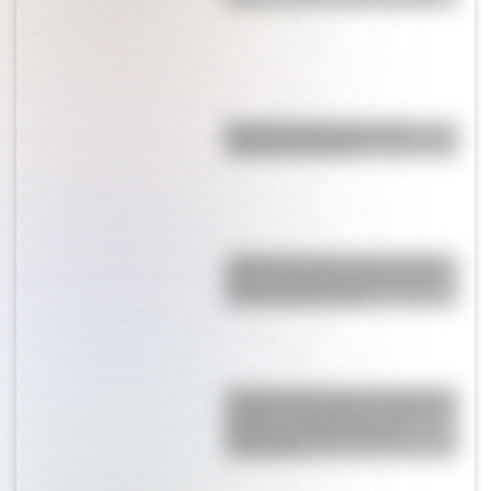
Bandera de Ecuador para
colorear e imprimir
¿Sabías que Argentina tuvo la
torre de comunicaciones más
alta de Sudamérica?
La gran hazaña del Cruce de los
Andes: el primer paso de San
Martín para liberar medio
continente