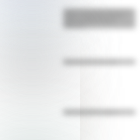
La gran hazaña del Cruce de los
Andes: el primer paso de San
Martín para liberar medio
continente
Efemérides del 8 de agosto
Efemérides del 7 de agosto