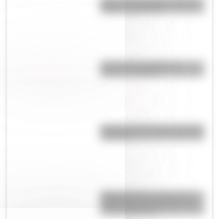
Bandera de Colombia: historia,
origen y significado
Bandera de Canada para
colorear e imprimir
Bandera de Bolivia para colorear
e imprimir
Argentinosaurus, uno de los
dinosaurios más grandes que
vivió en Argentina