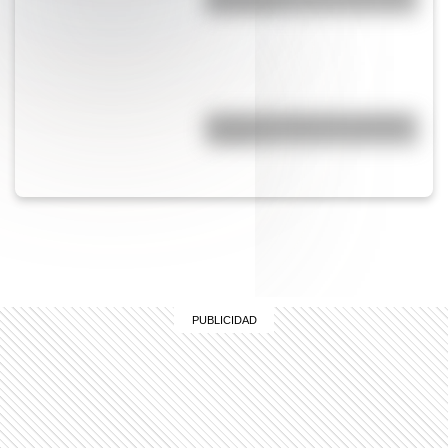
del mundo?
¿Cuál es el origen de la palabra
“carajo”?