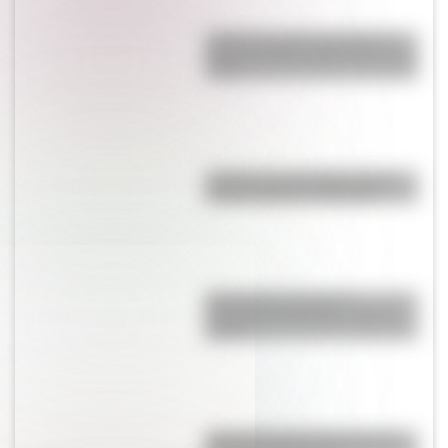
¿Cuál es la única bandera en
todo el mundo que tiene el color
rosa?
¿Sabías que San Martín vivió
mucho tiempo en España?
Día Internacional de la
Juventud: por qué es el 12 de
agosto
¿Por qué la Ruta 40 es la más