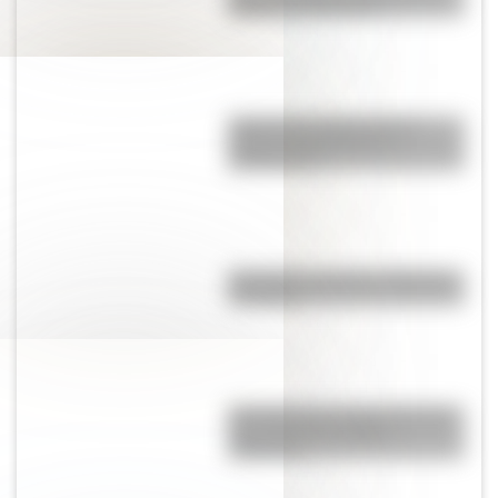
famosa de Argentina?
Quién fue el Pulpo Paul: la
curiosa historia de sus
predicciones
Mocovíes: conocé su historia y
su cultura
El Pueblo Qom (Toba): Conocé
más sobre los pueblos
originarios