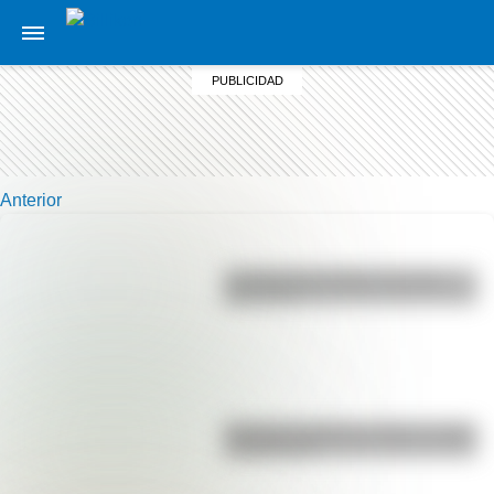
Anterior
La vida de San Martín contada
para niños
Bandera de Bolivia: historia, origen
y significado