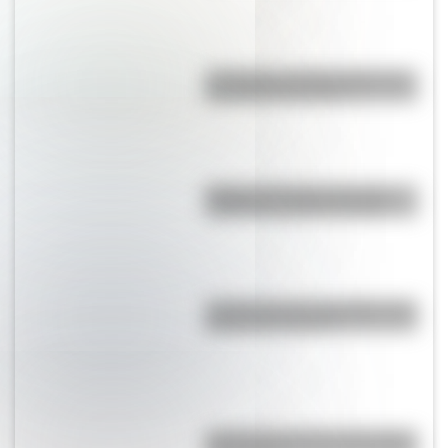
A 173 años del fallecimiento de
San Martín en Francia
Primera estampilla argentina:
¿cómo es y cuándo surgió?
¿Cuál fue el rayo registrado más
potente del mundo?
¿Cuál fue el museo más antiguo