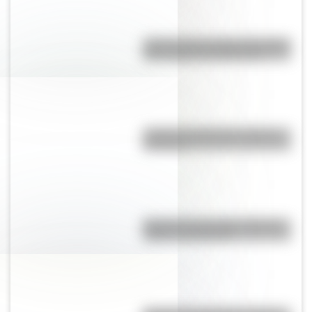
¿Dónde está el estadio de fútbol
más antiguo de Argentina?
¿Cuál es la diferencia monte y
montaña?
Bandera de Tucumán: historia,
origen y significado