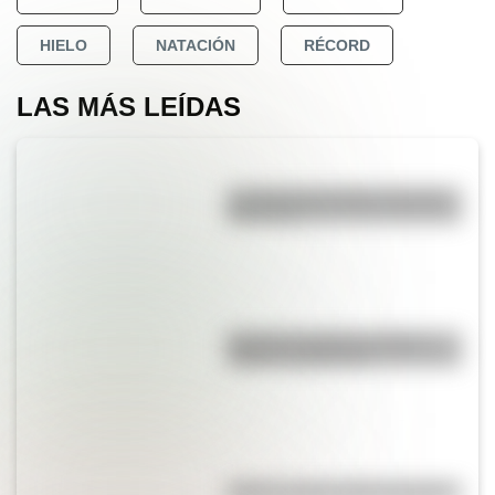
HIELO
NATACIÓN
RÉCORD
LAS MÁS LEÍDAS
La vida de San Martín contada
para niños
Bandera de Bolivia: historia,
origen y significado
Kollas: ¿cómo y dónde vivían?