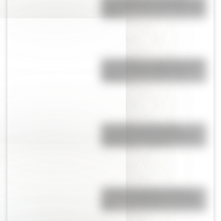
imperdible sobre el Cruce de los
Andes
San Cayetano: ¿quién fue y por
qué es el santo del pan y el
trabajo?
Los poderes del Estado
Argentino son tres: Ejecutivo,
Legislativo y Judicial
La Plata: la ciudad "perfecta"
que fue planificada en el siglo
XIX