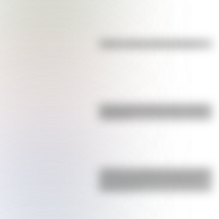
Kollas: ¿cómo y dónde vivían?
Bandera de Ecuador para colorear
e imprimir
¿Sabías que Argentina tuvo la torre
de comunicaciones más alta de
Sudamérica?