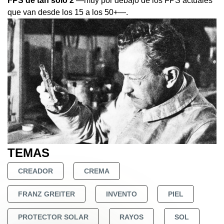
FPS de tan solo 2
—muy por debajo de los FPS actuales
que van desde los 15 a los 50+—.
TEMAS
CREADOR
CREMA
FRANZ GREITER
INVENTO
PIEL
PROTECTOR SOLAR
RAYOS
SOL