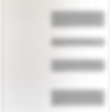
Docentes y redes sociales: el
surgimiento del ‘TeachTok’, una
manera de conectar alumnos
y maestros
Dibujo de Sarmiento para
colorear
Plaza de Mayo en 1810: cómo
era al momento de la Revolución
de Mayo
Actividades para el 9 de julio:
secuencias didácticas de primer
y segundo ciclo para descargar
gratis