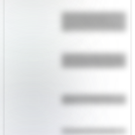
9 de julio para docentes: tres
láminas ilustradas para
descargar gratis y usar en el
aula
17 de agosto: cómo hacer un
retrato de San Martín en collage
con cartulinas y marcadores
¿Qué son las capas de la
Tierra?
Efemérides del 8 de agosto