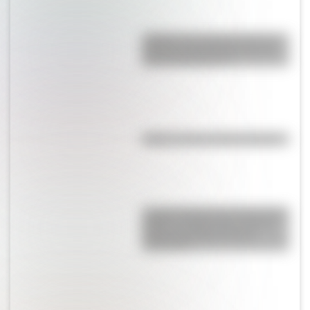
¿Sabías que Argentina tuvo la
torre de comunicaciones más
alta de Sudamérica?
Kollas: ¿cómo y dónde vivían?
La gran hazaña del Cruce de los
Andes: el primer paso de San
Martín para liberar medio
continente