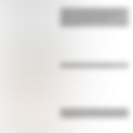
La gran hazaña del Cruce de los
Andes: el primer paso de San
Martín para liberar medio
continente
Efemérides del 7 de agosto
Bandera de Ecuador para colorear
e imprimir