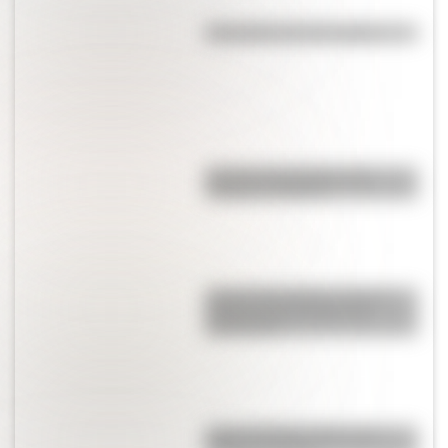
Efemérides del 7 de agosto
Bandera de Ecuador para
colorear e imprimir
José de San Martín: conocé
dónde nació el prócer de
Sudamérica
Carlos Gardel: 5 datos que