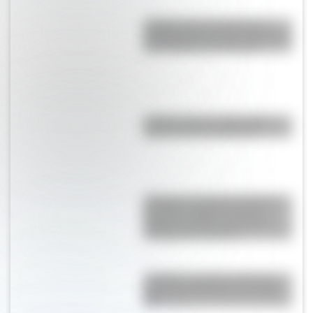
¿Sabías que las tiendas de
campaña del desierto del Sahara
son erigidas por mujeres?
¿Sabés cuál es la diferencia
entre un río y un arroyo?
“Pangea”, el supercontinente
que hace millones de años
mantuvo unidos a todos los
continentes actuales
La Plata: la ciudad "perfecta"
que fue planificada en el siglo
XIX