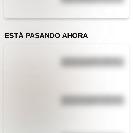
quizás no sabías
ESTÁ PASANDO AHORA
¿Por qué los espejos reflejan
nuestra imagen?
¿Por qué los piratas usaban un
parche en el ojo?