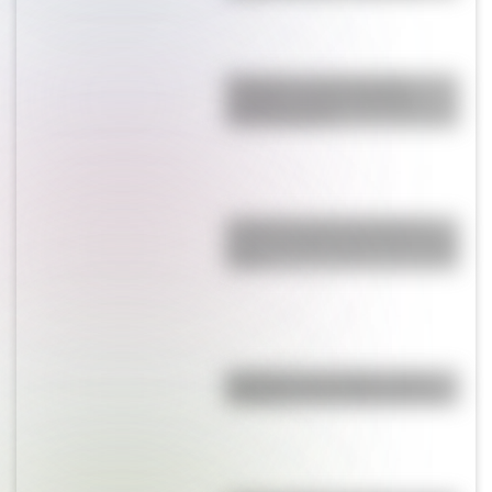
Paraguas: ¿cómo pasó de
proteger del Sol a utilizarse
contra la lluvia?
¿Cuál es la única bandera en
todo el mundo que tiene el color
rosa?
Eucariota y procariota: ¿qué
distingue a una célula de otra?