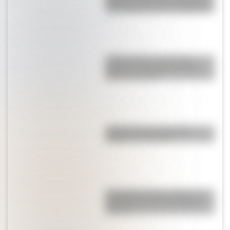
años los maestros les pegaban
a los alumnos para castigarlos?
¿Sabés quién era Catalina
Daprotis y por qué una calle
lleva su nombre?
¿Quién dice que la Grecia
Antigua es aburrida?
Escuelas de Artes y Oficios, el
antecedente de la educación
técnica