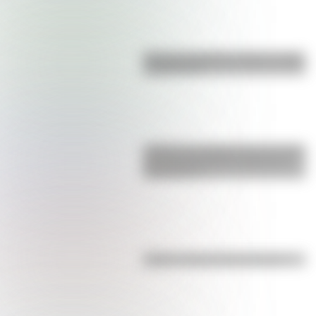
Bandera de Bolivia: historia, origen
y significado
¿Sabías que Argentina tuvo la torre
de comunicaciones más alta de
Sudamérica?
Kollas: ¿cómo y dónde vivían?