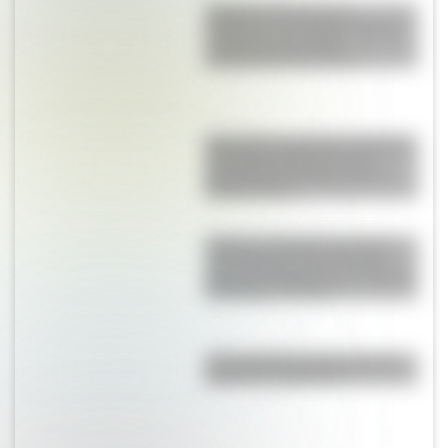
Culebra de liga de San
Francisco: el colorido reptil de
California que podría
desaparecer del mundo
Blanquita, la pequeña mariposa
que sobrevuela la Reserva
Ecológica Costanera Sur de
Buenos Aires
Torino vs. Rambler American:
¿qué vínculo existe entre el
gran auto argentino y el modelo
de Estados Unidos?
¿Por qué la Ruta 40 es la más
famosa de Argentina?