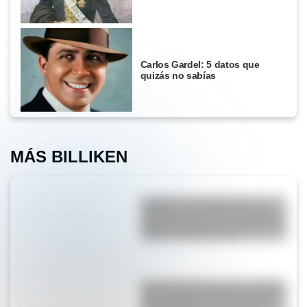
Carlos Gardel: 5 datos que
quizás no sabías
MÁS BILLIKEN
¿Cuáles son los únicos tres
países cuyo territorio completo
está por debajo de los 10 metros
sobre el nivel del mar?
Constitución española: ¿Sabías
que se publicó un día después