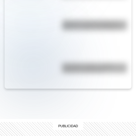
¿Dónde se creó el juego del
elástico y cuál es su historia?
El nombre "Chile": origen,
historia y significado