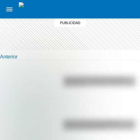
Anterior
La vida de San Martín contada
para niños
Duda resuelta: ¿es el Truco
realmente argentino?