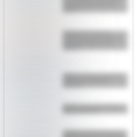
de su aprobación para evitar
que se pensara que era un
chiste?
Carretera Transahariana:
¿dónde está y por qué es una
de las más peligrosas del
mundo?
Caracas: conocé el origen del
nombre de la capital de
Venezuela
Brasilia: ¿por qué la capital de
Brasil se llama así?
¿Sabías que durante muchos