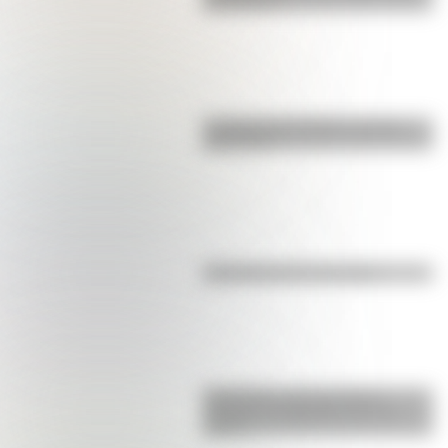
San Martín?
La vida de San Martín contada
para niños
Efemérides del 6 de agosto
Efemérides: tres cosas que
pasaron en Argentina un 7 de
agosto