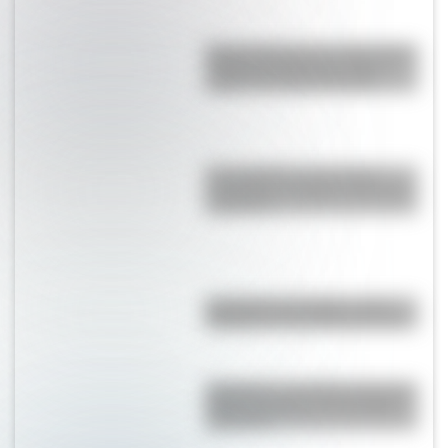
Monte Orohena: la sorprendente
cumbre de Tahití que atrae a
viajeros de todo el mundo
El normalismo, la corriente
pedagógica surgida a partir del
magisterio
Eucariota y procariota: ¿qué
distingue a una célula de otra?
Shaharah, el increíble puente de
Yemen que une a dos pueblos
milenarios