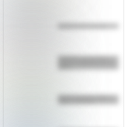
Efemérides del 6 de agosto
Efemérides: tres cosas que
pasaron en Argentina un 7 de
agosto
Bandera de Bolivia: historia,
origen y significado