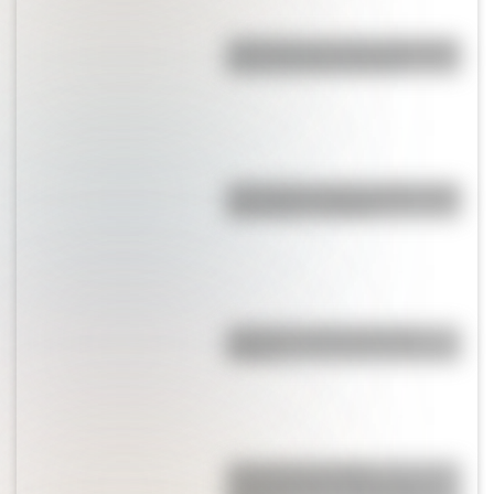
¿Qué pasa con la tierra después
de un incendio forestal?
¿Por qué los lagos pueden tener
agua dulce o salada?
¿Qué fue el Libro gordo de
Petete?
¿Kosovo es un país
independiente o pertenece a