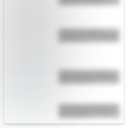
realmente el país europeo
Lunfardo: qué palabras
cotidianas nos dejó la jerga del
Río de la Plata
Argentinosaurus, uno de los
dinosaurios más grandes que
vivió en Argentina
17 de agosto: actividades para
primer y segundo ciclo para
descargar gratis