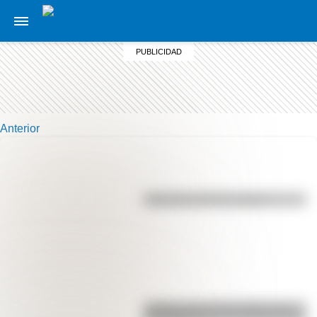
Anterior
Efemérides del 7 de agosto
¿Sabías cómo fue la infancia de