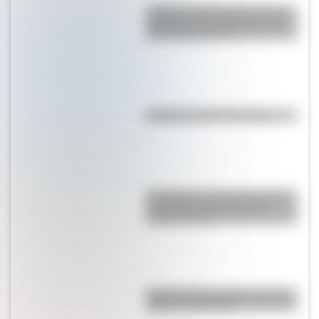
¿Sabías que Argentina tuvo la
torre de comunicaciones más
alta de Sudamérica?
Efemérides del 7 de agosto
Guatemala: por qué es uno de
los países más jóvenes de
Latinoamérica
Bandera de Colombia: historia,
origen y significado