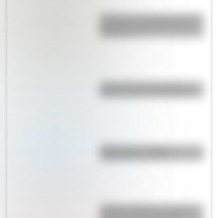
Secretos y curiosidades del palo
borracho: el extraño árbol de
Sudamérica
¿Por qué el 17 de agosto es
feriado nacional en Argentina?
"Hacer agua": origen y
significado de la frase
Desierto del Diablo: el lugar de
Argentina más parecido al