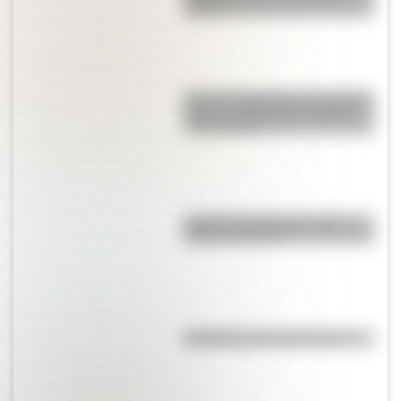
Serbia?
Qué es la agricultura y qué tipos
existen: explicación sencilla
con ejemplos
¿Cuál es la diferencia entre
Estado y Nación?
Efemérides del 10 de agosto