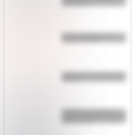
planeta Marte
Bandera de Paraguay para
colorear e imprimir
Bandera de Chaco para colorear
e imprimir
Los Quilmes, el pueblo que
resistió la dominación española
durante un siglo