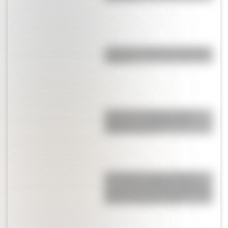
¿Cuál es el origen de la palabra
“carajo”?
¿Cuál es la diferencia entre
"highway" y "freeway" en
Estados Unidos?
17 de agosto para docentes:
secuencias didácticas sobre el
general José de San Martín para
primer y segundo ciclo