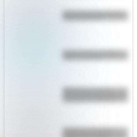
Bandera de Ecuador: historia,
origen y significado
Bandera de Chaco: historia,
origen y significado
RMS Empress of Ireland:
historia, accidente y rescate del
transatlántico canadiense
¿Holanda o Países Bajos?
Conocé cómo se llama