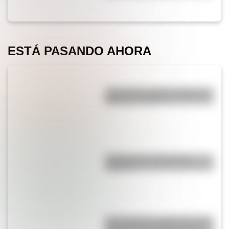
ESTÁ PASANDO AHORA
¿Por qué los piratas usaban un
parche en el ojo?
¿Sabías que el agua tiene
oxígeno?
San Cayetano: ¿quién fue y por
qué es el santo del pan y el