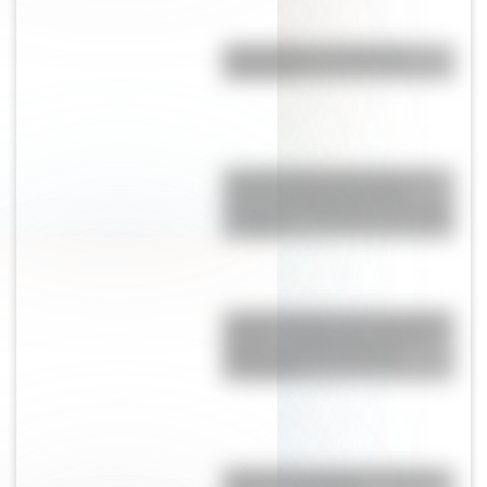
¿El choripán es realmente
argentino?
Confederación Argentina: así
hubiera quedado el país si
mantenía los límites de un mapa
de 1858
La gran hazaña del Cruce de los
Andes: el primer paso de San
Martín para liberar medio
continente
Bandera de Uruguay: historia,