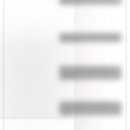
personajes?
En el mundo, ¿hay más mujeres
u hombres?
El normalismo, la corriente
pedagógica surgida a partir del
magisterio
¿Cuál es la única bandera en
todo el mundo que tiene el color
rosa?