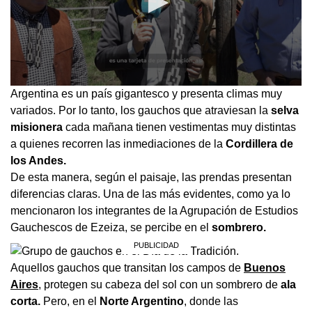
0
Argentina es un país gigantesco y presenta climas muy
seconds
variados. Por lo tanto, los gauchos que atraviesan la
selva
of
2
misionera
cada mañana tienen vestimentas muy distintas
minutes,
a quienes recorren las inmediaciones de la
Cordillera de
33
seconds
los Andes.
De esta manera, según el paisaje, las prendas presentan
diferencias claras. Una de las más evidentes, como ya lo
mencionaron los integrantes de la Agrupación de Estudios
Gauchescos de Ezeiza, se percibe en el
sombrero.
Aquellos gauchos que transitan los campos de
Buenos
Aires
, protegen su cabeza del sol con un sombrero de
ala
corta.
Pero, en el
Norte Argentino
, donde las