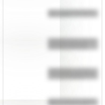
Martín: conocé la historia del
barrio rosarino
El Combate de San Lorenzo, el
bautismo de fuego de los
Granaderos de San Martín
El Desaguadero, un río con
muchos nombres cuyas aguas
ya no llegan al Atlántico
Viaje en el tiempo: las mejores
fotos de la Rosario antigua