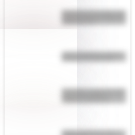
Efemérides del 5 de agosto: tres
cosas que pasaron en Argentina
un día como hoy
¿Qué es el pistilo de una flor y
por qué es tan importante?
Punto Nemo: el lugar de nuestro
planeta más alejado de
cualquier costa terrestre
Mafalda: ¿Quiénes son sus