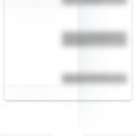
origen y significado
El General José de San Martín
en una hermosa lámina
descargable
¿Es el Truco realmente
argentino?