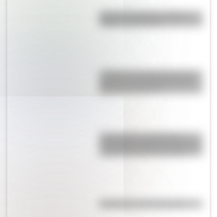
Bandera de Bolivia: historia,
origen y significado
¿Sabías que Argentina tuvo la
torre de comunicaciones más
alta de Sudamérica?
17 de agosto: actividades y
secuencias didácticas de primer
y segundo ciclo de primaria
Efemérides del 5 de agosto