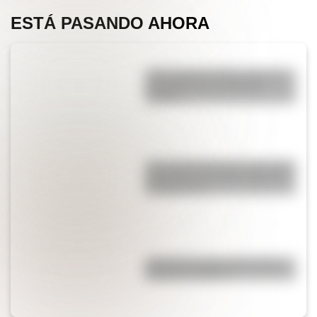
ESTÁ PASANDO AHORA
¿Qué significa SOS y cómo se
convirtió en una señal de
auxilio?
¿Por qué Mendoza es una de las
provincias con más terremotos
de Argentina?
¿Por qué el piano tiene teclas
blancas y negras?