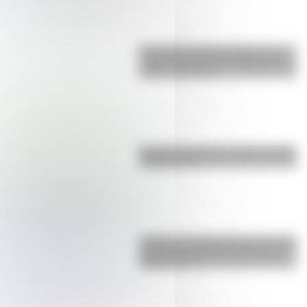
Efemérides del 6 de agosto: tres
cosas que pasaron en Argentina
un día como hoy
Bandera de Bolivia: historia, origen
y significado
¿Sabías que Argentina tuvo la torre
de comunicaciones más alta de
Sudamérica?