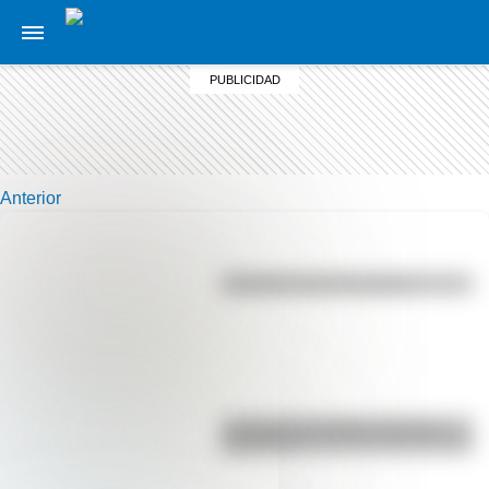
Anterior
Efemérides del 6 de agosto
La vida de San Martín contada
para niños