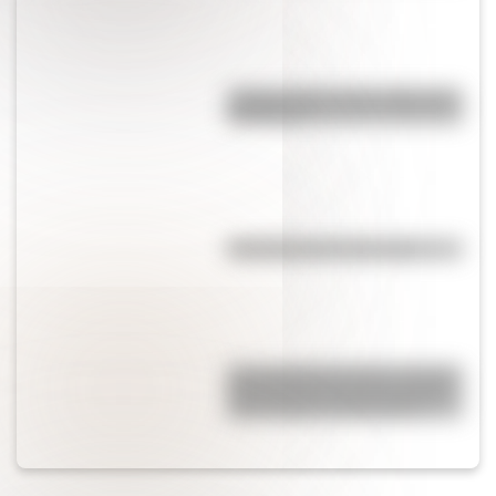
¿Sabías cómo fue la infancia de
San Martín?
Efemérides del 6 de agosto
San Clemente del Tuyú: conocé
la historia de una de las playas
más visitadas de Argentina