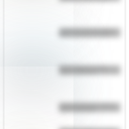
¿Cuál es el origen de la frase
Fulano, Mengano y Zutano?
Bandera Wiphala: historia,
origen y significado
Bandera de Ecuador: historia,
origen y significado