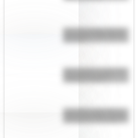
Así se hizo la Patria: la historia
del 9 de julio de 1816 ilustrada
para chicos
Boicot: cuando un verbo nació
del apellido de un cruel
terrateniente británico
17 de agosto: cómo hacer un
retrato de San Martín en collage
con cartulinas y marcadores