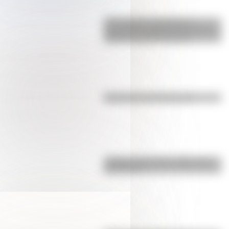
17 de agosto: actividades y
secuencias didácticas de primer y
segundo ciclo de primaria
Efemérides del 5 de agosto
¿Sabías cómo fue la infancia de
San Martín?