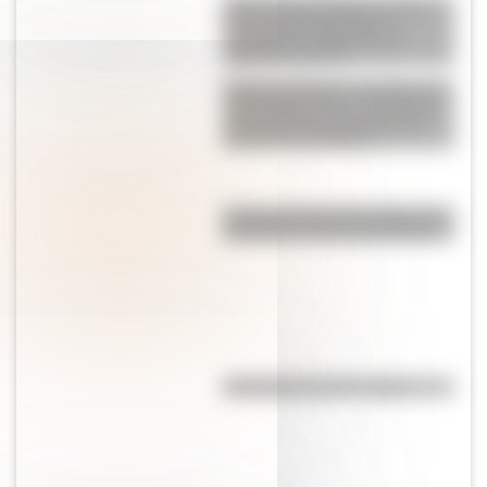
ABP sobre efemérides patrias:
un proyecto integrador y
secuencias didácticas de
descarga gratuita
Fray Luis Beltrán, el experto en
matemática, física y metalurgia
que fabricó las armas para el
ejército de San Martín
Así se conocieron Remedios de
Escalada y José de San Martín
Efemérides del 7 de agosto