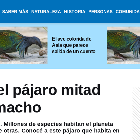
SABER MÁS
NATURALEZA
HISTORIA
PERSONAS
COMUNIDA
El ave colorida de
Asia que parece
salida de un cuento
el pájaro mitad
macho
 Millones de especies habitan el planeta
e otras. Conocé a este pájaro que habita en