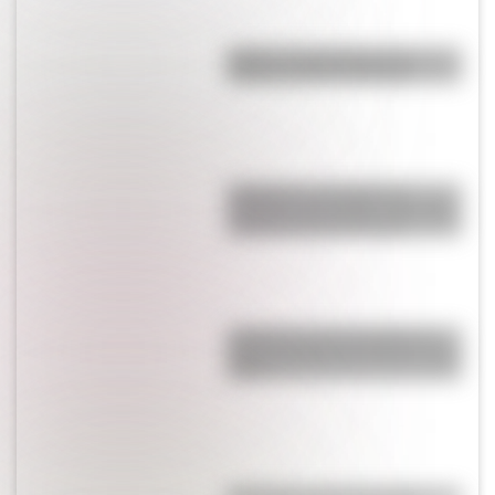
Brujas: curiosidades de la
icónica ciudad de Bélgica
Inhibición conductual: la
habilidad que ayuda a los niños
a pensar antes de actuar
¿Cuál es la única bandera en
todo el mundo que tiene el color
rosa?