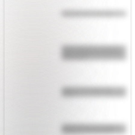
Efemérides del 6 de agosto
Amores históricos: conocé la
icónica historia de amor entre
Evita y Perón
¿Qué son las capas de la
Tierra?
Día Mundial de la Fotografía:
por qué es el 19 de agosto