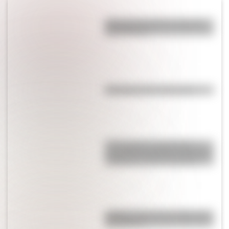
¿Por qué los perros se ponen
panza arriba?
Efemérides del 5 de agosto
17 de agosto: actividades y
secuencias didácticas de primer
y segundo ciclo de primaria
¿Sabías cómo fue la infancia de
San Martín?