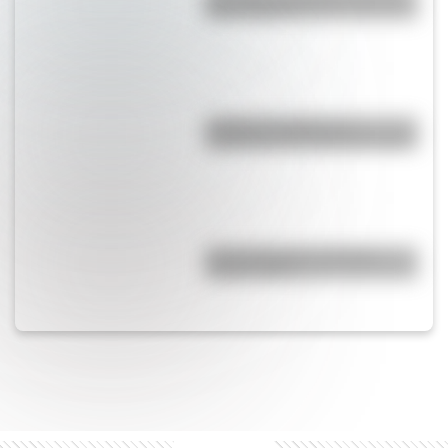
llama "Nacho"?
¿Cuál es el origen y el
significado de la palabra tango?
Comechingones: ¿Cómo y
dónde vivían?