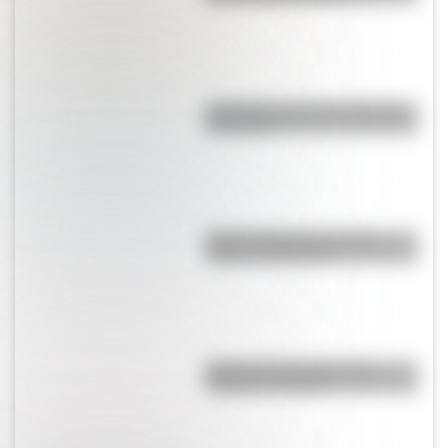
"En Pampa y la vía": la historia
de la frase
Bandera Wiphala: historia,
origen y significado
Bandera de Ecuador para
colorear e imprimir