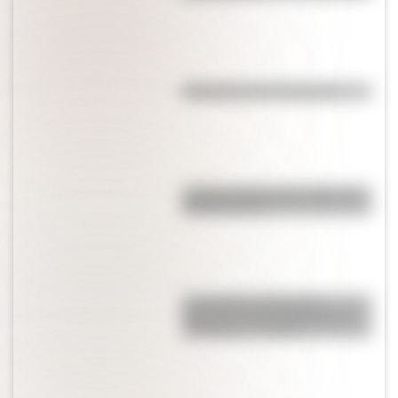
Efemérides del 4 de agosto
¿Sabías cuál fue la mascota de
cada mundial?
Los poderes del Estado
Argentino son tres: Ejecutivo,
Legislativo y Judicial