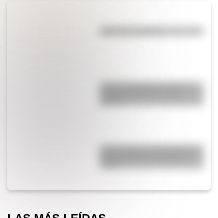
¿El té tiene cafeína?
¿Qué diferencia hay entre un
automóvil eléctrico y uno
híbrido?
¿Cómo nació el automóvil y por
qué transformó la forma de
viajar?