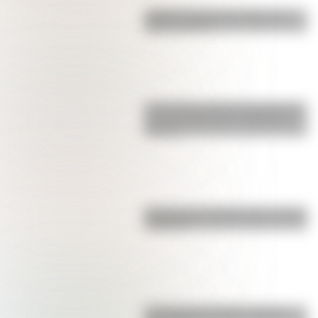
¿Sabías cuál fue la mascota de
cada mundial?
Los poderes del Estado Argentino
son tres: Ejecutivo, Legislativo y
Judicial
Bandera de Colombia para colorear
e imprimir
La vida de San Martín contada