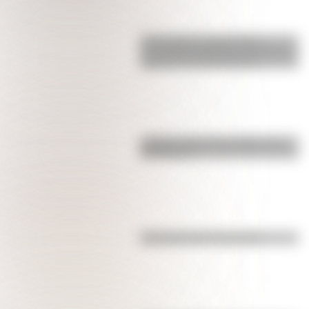
17 de agosto: actividades y
secuencias didácticas de primer y
segundo ciclo de primaria
¿Sabías cómo fue la infancia de
San Martín?
Efemérides del 4 de agosto