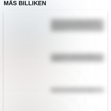
MÁS BILLIKEN
¿Sabías que el lugar con más
niebla del mundo está en
América?
Guaraníes: ¿cómo y dónde
vivían?
El punto, la recta y el plano