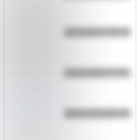
José de San Martín: 5 datos que
quizás no sabías
¿Cómo es y dónde está la casa
natal de San Martín?
Argentina: ¿cuál es el origen del
nombre de nuestro país?