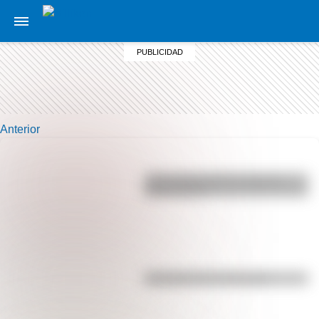
Anterior
¿Por qué los perros se ponen
panza arriba?
Efemérides del 5 de agosto