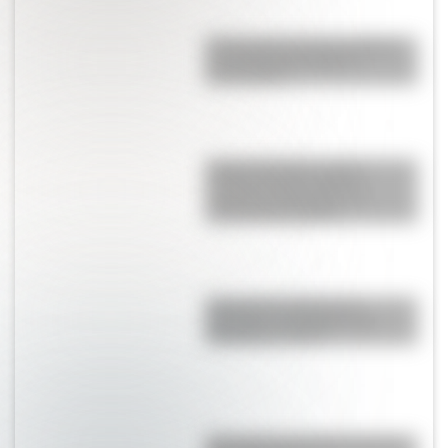
El General José de San Martín
en una hermosa lámina
descargable
Cuerpo humano: toda la
información del sistema
nervioso autónomo y un
material descargable
Cómo fue el viaje de los
diputados al Congreso de
Tucumán en 1816
¿Por qué a los Ignacios se los