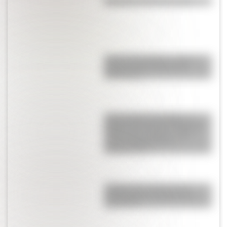
Efemérides del 6 de agosto
José de San Martín: conocé
dónde nació el prócer de
Sudamérica
Tacoma Narrows Bridge: la
historia del puente de Estados
Unidos que colapsó cuatro
meses después de su
inauguración
¿Sabías que existen ocho
modalidades educativas en
Argentina?