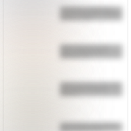
Los Quilmes, el pueblo que
resistió la dominación española
durante un siglo
Sistema digestivo: qué es,
partes y funciones para
entenderlo fácil
¿Sabías que Buenos Aires tiene
una columna del Imperio
Romano?
Las 12 máximas de San Martín
para su hija Merceditas