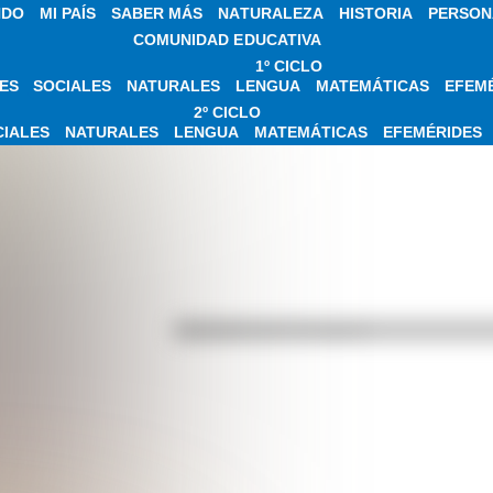
NDO
MI PAÍS
SABER MÁS
NATURALEZA
HISTORIA
PERSON
COMUNIDAD EDUCATIVA
1º CICLO
ES
SOCIALES
NATURALES
LENGUA
MATEMÁTICAS
EFEM
2º CICLO
CIALES
NATURALES
LENGUA
MATEMÁTICAS
EFEMÉRIDES
Efemérides del 7 de agosto