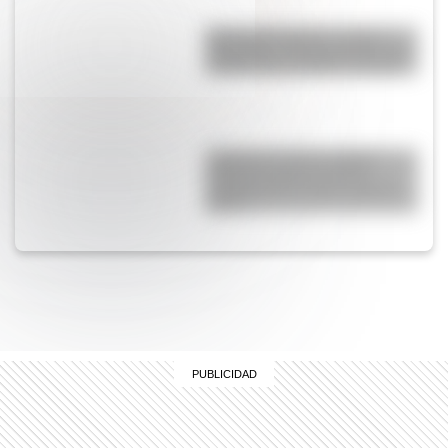
Guerra del Pacífico: causas,
desarrollo y consecuencias del
conflicto que cambió la región
¿Cuál fue el primer satélite
artificial puesto en órbita
alrededor de la Tierra y qué le
pasó?