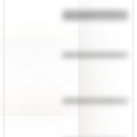
¿Cuál es la diferencia entre
acento y tilde?
Efemérides del 21 de agosto
Efemérides del 7 de agosto