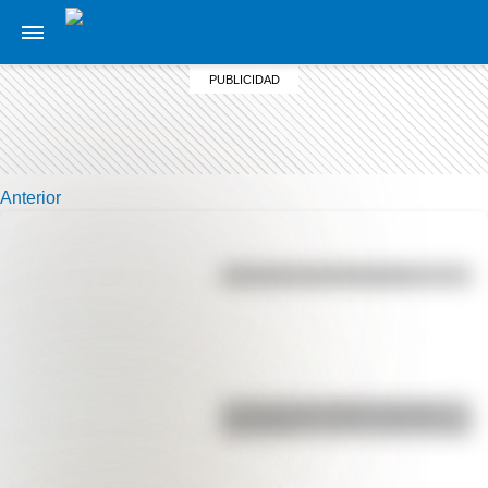
Anterior
Efemérides del 5 de agosto
La vida de San Martín contada
para niños