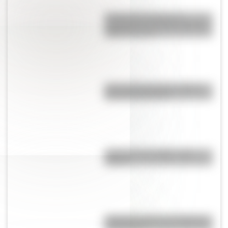
Canción de tomar el té:
significado y el curioso término
"plato timorato"
¿Por qué el hornero es el Ave
Nacional Argentina?
¿Qué son los prefijos y los
sufijos?
Caligrama: qué es, su historia y
sus autores