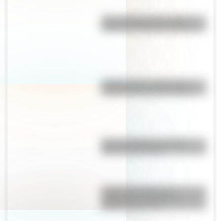
"No le pidas peras al olmo":
¿cuál es el origen de la frase?
¿Cuánto mide el edificio de
madera más alto del mundo?
Mascota del Mundial 1978:
cómo fue Gauchito
La historia detrás de la
composición del Himno
Nacional Argentino