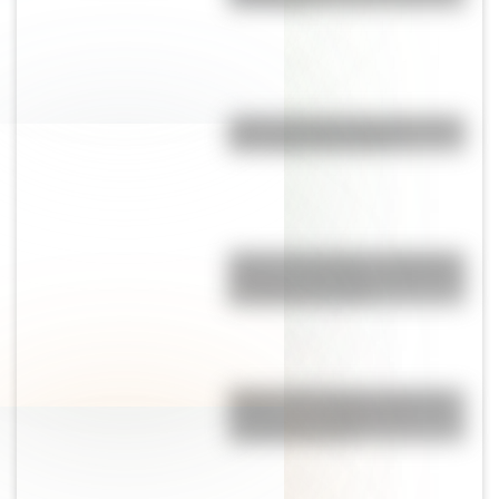
¿Qué velocidad alcanza el perro
más rápido del mundo?
Peñón de Guatapé: la fantástica
piedra de Colombia que tiene de
65 millones de años
Palacio San Miguel, una de las
tiendas más emblemáticas de la
sociedad porteña