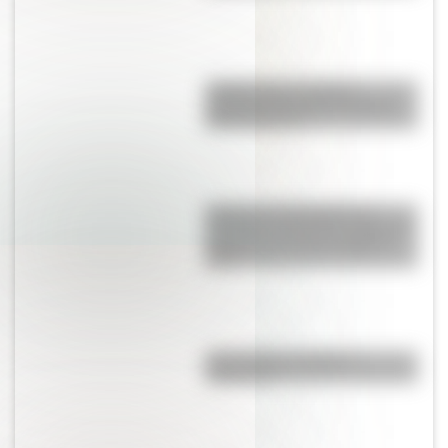
¿Sabías que el nombre
argentino de varón más largo
tiene 52 letras?
Historia y curiosidades de
Panambí: el hermoso pueblo de
Misiones que hoy cumple 87
años
¿Es el Truco realmente
argentino?