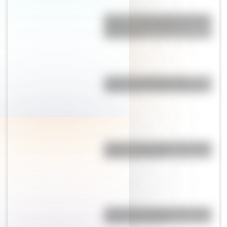
Existe un pueblo alemán cuyas
paredes están llenas de
diamantes
¿Cuál es la traducción al
español del nombre "Donald"?
¿Cuál es la montaña más alta de
América del Norte?
¿Cómo es y dónde está la casa
natal de San Martín?