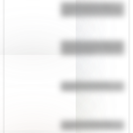
Efemérides del 6 de agosto:
¿quiénes nacieron un día como
hoy?
Efemérides del 5 de agosto: tres
cosas que pasaron en Argentina
un día como hoy
¿Por qué los ríos forman
curvas?
¿La col es lo mismo que la
coliflor?