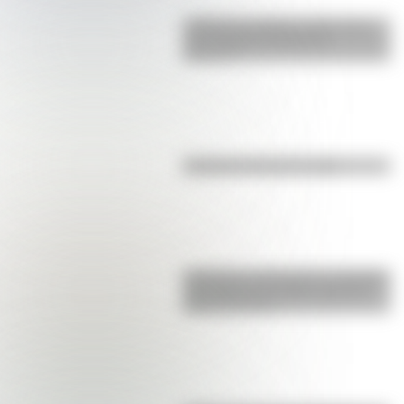
¿Sabías que Buenos Aires tiene
una columna del Imperio
Romano?
El punto, la recta y el plano
Inhibición conductual: la habilidad
que ayuda a los niños a pensar
antes de actuar