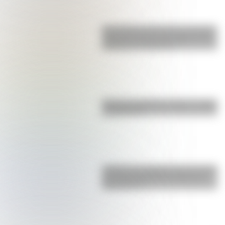
San Clemente del Tuyú: conocé la
historia de una de las playas más
visitadas de Argentina
Bandera de Bolivia: historia, origen
y significado
¿Sabías que Argentina tuvo la torre
de comunicaciones más alta de
Sudamérica?