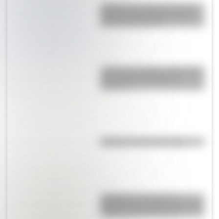
¿Sabías que Argentina tuvo la
torre de comunicaciones más
alta de Sudamérica?
¿Sabías que Buenos Aires tiene
una columna del Imperio
Romano?
El punto, la recta y el plano
Inhibición conductual: la
habilidad que ayuda a los niños
a pensar antes de actuar