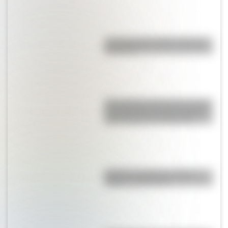
La vida de San Martín contada
para niños
San Clemente del Tuyú: conocé
la historia de una de las playas
más visitadas de Argentina
Bandera de Bolivia: historia,
origen y significado