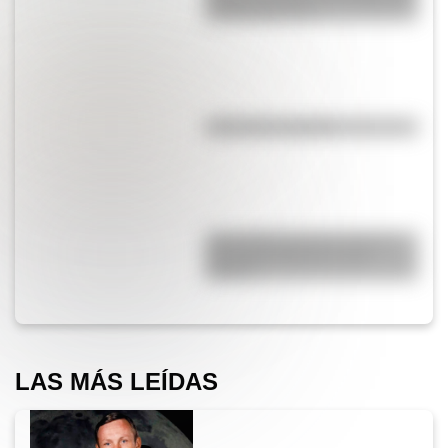
un día como hoy
¿El té tiene cafeína?
¿Qué diferencia hay entre un
automóvil eléctrico y uno
híbrido?
LAS MÁS LEÍDAS