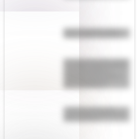
Bandera de Estados Unidos:
historia, origen y significado
Una muerte anunciada, amantes
en Londres y peleas en Buenos
Aires: leé las cartas de
Guadalupe Cuenca a Mariano
Moreno después de la
Revolución de Mayo
La Mazorca: qué fue esta
organización vinculada a Juan
Manuel de Rosas