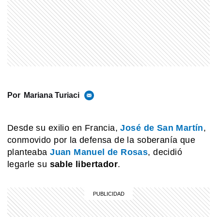
COMUNIDAD EDUCATIVA
Provincias y Territorios Nacionales:
cuáles son sus diferencias
MI PAIS
Luis Agote: el médico argentino que
Por
Mariana Turiaci
cambió la historia de la transfusión
sanguínea
Desde su exilio en Francia,
José de San Martín
,
MI PAIS
conmovido por la defensa de la soberanía que
24 de junio: la increíble coincidencia
planteaba
Juan Manuel de Rosa
s
, decidió
entre Fangio y Sabato
legarle su
sable libertador
.
MI PAIS
¿De qué lado se usa la escarapela
argentina?