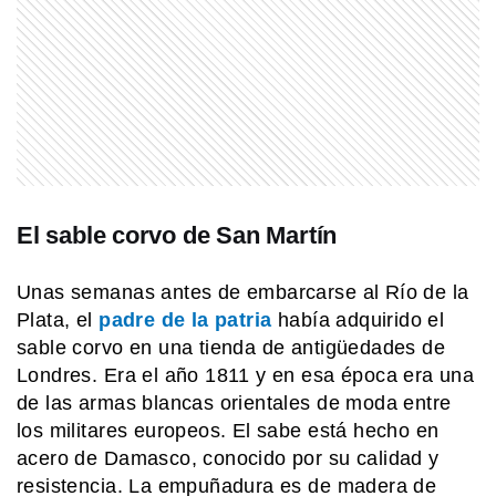
MI PAIS
¿Conocés el pueblo bonaerense de
Tres Sargentos?
MI PAIS
¿Quién fue Benito Quinquela Martín,
el artista enamorado de La Boca?
El sable corvo de San Martín
Unas semanas antes de embarcarse al Río de la
MI PAIS
24 de junio: ¿Por qué es uno de los
Plata, el
padre de la patria
había adquirido el
días más "argentinos" que existe?
sable corvo en una tienda de antigüedades de
Londres. Era el año 1811 y en esa época era una
de las armas blancas orientales de moda entre
MI PAIS
los militares europeos. El sabe está hecho en
Qué pasó realmente el 25 de mayo de
1810
acero de Damasco, conocido por su calidad y
resistencia. La empuñadura es de madera de