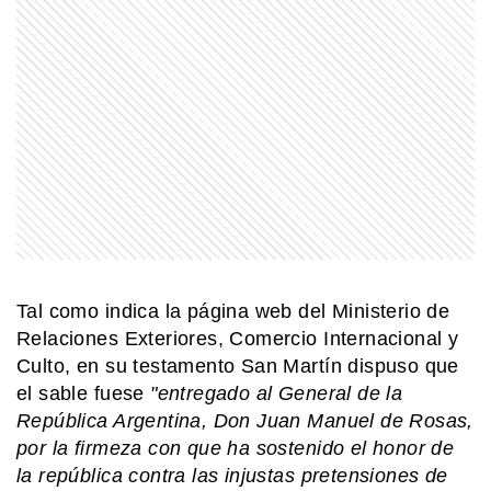
MI PAIS
Plaza Dorrego: la histórica plaza de
San Telmo que guarda siglos de
historia
MI PAIS
Cuánto mide el Obelisco y por qué es
símbolo de Buenos Aires
MI PAIS
Tal como indica la página web del Ministerio de
¡Soberanía en un clic! El argentino
Relaciones Exteriores, Comercio Internacional y
que creó una app para sentir las
Culto, en su testamento San Martín dispuso que
Malvinas más cerca
el sable fuese
"entregado al General de la
República Argentina, Don Juan Manuel de Rosas,
MI PAIS
Constitución Nacional: qué dice y por
por la firmeza con que ha sostenido el honor de
qué es clave para la conformación de
la república contra las injustas pretensiones de
Argentina