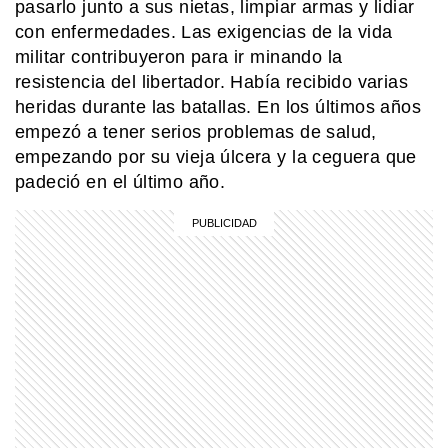
pasarlo junto a sus nietas, limpiar armas y lidiar
con enfermedades. Las exigencias de la vida
MI PAIS
¿Por qué el 17 de junio es feriado en
militar contribuyeron para ir minando la
Argentina?
resistencia del libertador. Había recibido varias
heridas durante las batallas. En los últimos años
empezó a tener serios problemas de salud,
MI PAIS
empezando por su vieja úlcera y la ceguera que
Día Nacional de la Libertad
Latinoamericana: ¿por qué se celebra
padeció en el último año.
el 17 de junio?
SIN CATEGORIA
¿Llovió el 25 de mayo de 1810? Esto
dicen los documentos históricos
MI PAIS
24 de junio: la increíble coincidencia
entre Fangio y Sabato