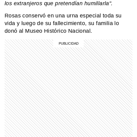
los extranjeros que pretendían humillarla".
Rosas conservó en una urna especial toda su
MI PAIS
¿Por qué el 17 de junio es feriado en
vida y luego de su fallecimiento, su familia lo
Argentina?
donó al Museo Histórico Nacional.
PERSONAS
¿Quién fue Rosario Vera Peñaloza y
cómo cambió el jardín de infantes en
Argentina?
MI PAIS
¿Sabías que Manuel Belgrano era
descendiente de italianos?
MI PAIS
Revolución de Mayo: ¿Quiénes
fueron los integrantes de la Primera
Junta?