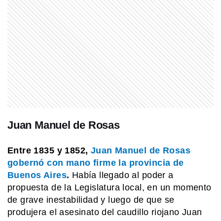
MI PAIS
17 de abril de 1951: el día en que
Argentina pisó fuerte en la Antártida
MI PAIS
¿Cómo era el Cabildo de Buenos
Aires en 1810?
MI PAIS
Juan Manuel de Rosas
La Plata: el día en que la ciudad
argentina pasó a llamarse Eva Perón
Entre 1835 y 1852,
Juan Manuel de Rosas
gobernó con mano firme la provincia de
Buenos Aires
.
Había llegado al poder a
propuesta de la Legislatura local, en un momento
de grave inestabilidad y luego de que se
produjera el asesinato del caudillo riojano Juan