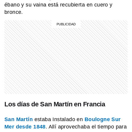
ébano y su vaina está recubierta en cuero y
MI PAIS
bronce.
¿Sabías que Yrigoyen y Alem eran
familia? Esta es su historia
MI PAIS
El edificio La Prensa: el rascacielos
que marcó una época en Buenos
Aires
MI PAIS
Puerto de Rosario: el ícono argentino
que marcó la historia del país
Los días de San Martín en Francia
MI PAIS
Día Nacional de la Libertad
San Martín
estaba Instalado en
Boulogne Sur
Latinoamericana: ¿por qué se celebra
el 17 de junio?
Mer desde 1848
. Allí aprovechaba el tiempo para