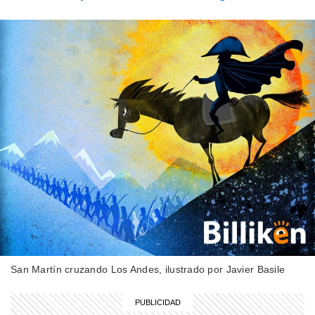
MI PAIS
Conocé el nombre completo de
Manuel Belgrano
MI PAIS
¿Cómo era la bandera de la
Confederación Argentina antes de la
creación de la República?
MI PAIS
Conocé el nombre completo de
Manuel Belgrano
HISTORIA
Querido Mariano Moreno: estas son
San Martín cruzando Los Andes, ilustrado por Javier Basile
las cartas de amor que Guadalupe
Cuenca, su esposa, le escribió luego
de su partida