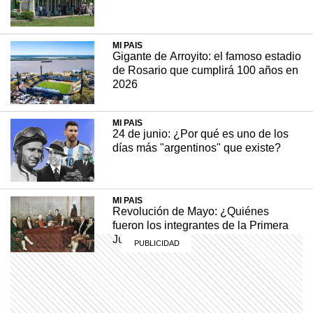
Conmovido por la defensa de la soberanía que
planteaba Juan Manuel de Rosas, decidió
legarle su sable libertador. En esta nota,
MI PAIS
Billiken te cuenta más sobre esta anécdota.
Gigante de Arroyito: el famoso estadio
de Rosario que cumplirá 100 años en
2026
1ER CICLO - EFEMÉRIDES
19 noviembre, 2021
MI PAIS
24 de junio: ¿Por qué es uno de los
días más "argentinos" que existe?
MI PAIS
Revolución de Mayo: ¿Quiénes
fueron los integrantes de la Primera
Junta?
MI PAIS
¿Sabías que Manuel Belgrano y Juan
José Castelli eran primos segundos?