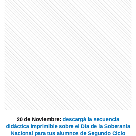
MI PAIS
Próximo fin de semana largo: la
historia detrás del feriado del 25 de
mayo
MI PAIS
¿Cómo era el Cabildo de Buenos
Aires en 1810?
MI PAIS
Cuánto mide el Obelisco y por qué es
símbolo de Buenos Aires
MI PAIS
La Revolución de Mayo, explicada
20 de Noviembre:
descargá la secuencia
para chicos
didáctica imprimible sobre el Día de la Soberanía
Nacional para tus alumnos de Segundo Ciclo