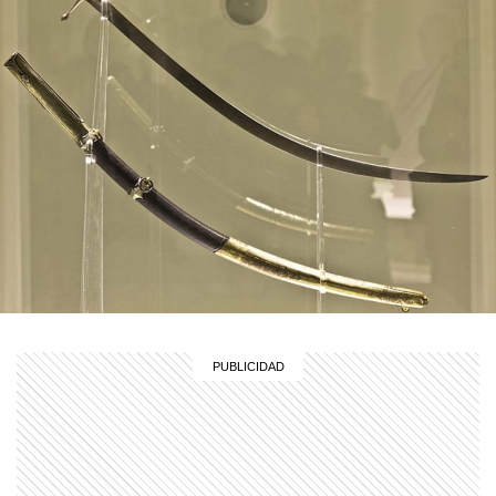
MI PAIS
¿Cuándo y dónde nació José de San
Martín?
MI PAIS
¿Sabías que Manuel Belgrano era
descendiente de italianos?
SIN CATEGORIA
¿Cómo hubiera quedado el mapa de
Argentina si solo incluyera las 13
provincias que declararon la
independencia?
MI PAIS
20 de julio de 1816: el día en que el
Congreso adoptó la bandera creada
por Belgrano