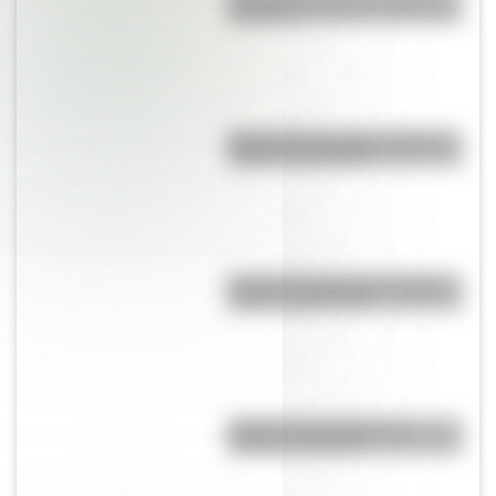
montaña?
Bandera de Tucumán: historia,
origen y significado
Bandera de Colombia: historia,
origen y significado
Bandera de Canada para
colorear e imprimir