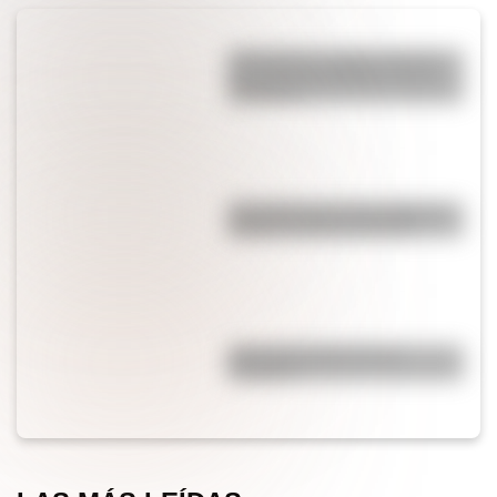
¿Por qué los cordones tienen
una punta de plástico en sus
extremos?
¿Es cierto que el chocolate es
peligroso para los perros?
¿Por qué el jabón forma
burbujas?