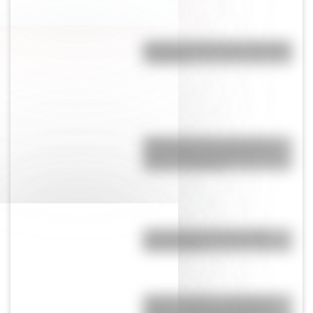
Bandera de Bolivia para colorear
e imprimir
Argentinosaurus, uno de los
dinosaurios más grandes que
vivió en Argentina
10 salas de cine que perdió
Buenos Aires
Cóndor andino: ¿sabías que
Bolivia, Colombia y Ecuador