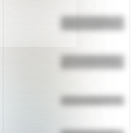
Los poderes del Estado
Argentino son tres: Ejecutivo,
Legislativo y Judicial
La Plata: la ciudad "perfecta"
que fue planificada en el siglo
XIX
A 173 años del fallecimiento de
San Martín en Francia
Primera estampilla argentina: