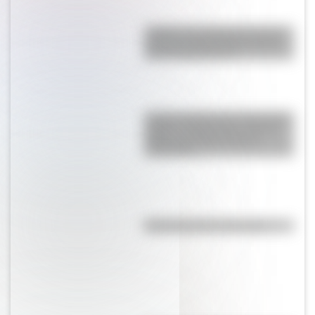
¿Sabías que Argentina tuvo la
torre de comunicaciones más
alta de Sudamérica?
La gran hazaña del Cruce de los
Andes: el primer paso de San
Martín para liberar medio
continente
Efemérides del 8 de agosto