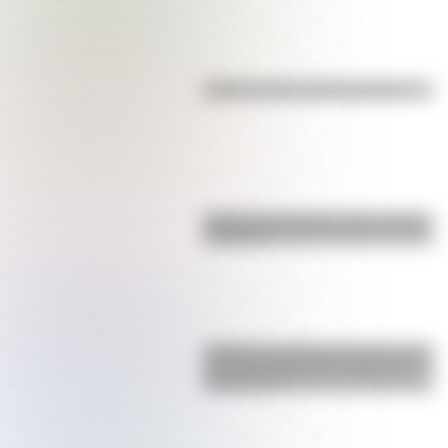
Kollas: ¿cómo y dónde vivían?
Bandera de Ecuador para colorear
e imprimir
¿Sabías que Argentina tuvo la torre
de comunicaciones más alta de
Sudamérica?