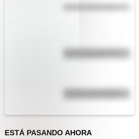
Efemérides del 7 de agosto
Duda resuelta: ¿es el Truco
realmente argentino?
¿Cuáles son las 10 ciudades
más pobladas de Europa?
ESTÁ PASANDO AHORA