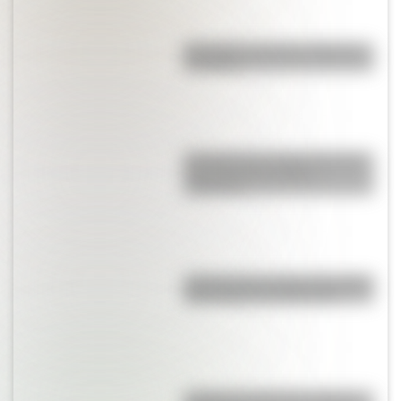
Mocovíes: conocé su historia y
su cultura
El Pueblo Qom (Toba): Conocé
más sobre los pueblos
originarios
¿Dónde está el estadio de fútbol
más antiguo de Argentina?
¿Cuál es la diferencia monte y