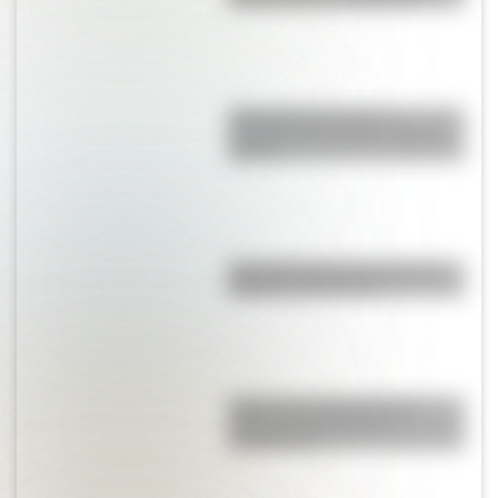
Día Internacional de la
Juventud: por qué es el 12 de
agosto
¿Por qué la Ruta 40 es la más
famosa de Argentina?
Quién fue el Pulpo Paul: la
curiosa historia de sus
predicciones