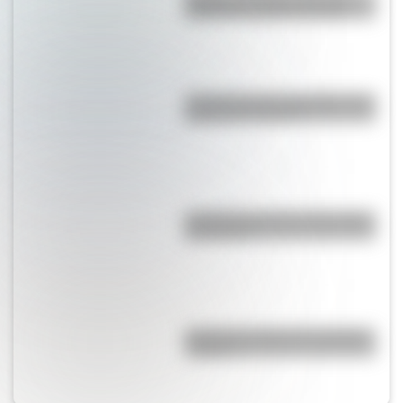
¿cómo es y cuándo surgió?
¿Cuál fue el rayo registrado más
potente del mundo?
¿Cuál fue el museo más antiguo
del mundo?
¿Cuál es el origen de la palabra
“carajo”?