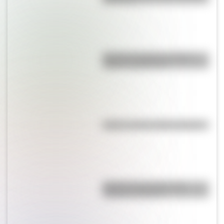
Bandera de Bolivia: historia,
origen y significado
Kollas: ¿cómo y dónde vivían?
Bandera de Ecuador para
colorear e imprimir