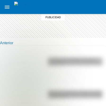
Anterior
La vida de San Martín contada
para niños
Bandera de Bolivia: historia, origen
y significado