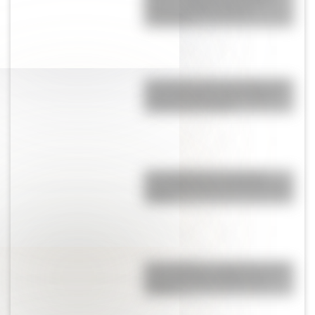
tienen el mismo animal
nacional?
Una lámina imprescindible de la
“Casa Histórica de Tucumán”,
lista para descargar
Una infografía descargable
imperdible sobre el Cruce de los
Andes
San Cayetano: ¿quién fue y por
qué es el santo del pan y el
trabajo?