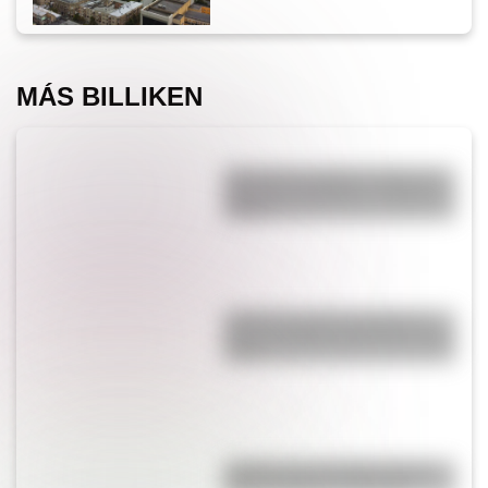
MÁS BILLIKEN
¿Por qué se tapan los oídos al
subir una montaña o al viajar en
avión?
¿Cuál es la única bandera en
todo el mundo que tiene el color
rosa?
¿Sabías que San Martín vivió
mucho tiempo en España?