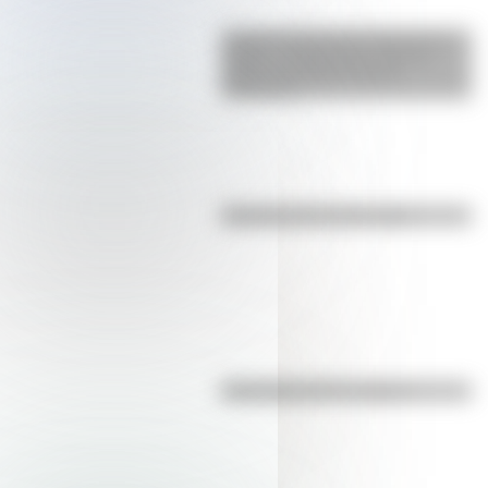
La gran hazaña del Cruce de los
Andes: el primer paso de San
Martín para liberar medio
continente
Efemérides del 8 de agosto
Efemérides del 7 de agosto