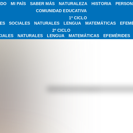
NDO
MI PAÍS
SABER MÁS
NATURALEZA
HISTORIA
PERSON
COMUNIDAD EDUCATIVA
1º CICLO
ES
SOCIALES
NATURALES
LENGUA
MATEMÁTICAS
EFEM
2º CICLO
CIALES
NATURALES
LENGUA
MATEMÁTICAS
EFEMÉRIDES
Efemérides del 7 de agosto