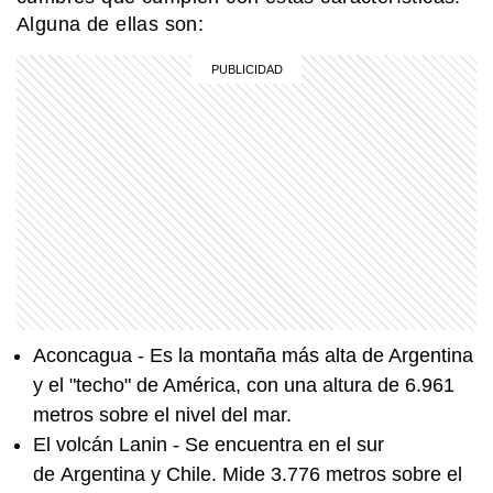
Alguna de ellas son:
HISTORIA
Querido Mariano Moreno: estas son
las cartas de amor que Guadalupe
Cuenca, su esposa, le escribió luego
de su partida
EL MUNDO
La ciudad sueca de los pepinos, los
vikingos y la electricidad
MI PAIS
¿Cuándo y dónde nació José de San
Martín?
Aconcagua - Es la montaña más alta de Argentina
y el "techo" de América, con una altura de 6.961
MI PAIS
metros sobre el nivel del mar.
Cementerio El Salvador: el histórico
sitio patrimonial de Rosario que
El volcán Lanin - Se encuentra en el sur
sorprende por su arte y su memoria
de Argentina y Chile. Mide 3.776 metros sobre el