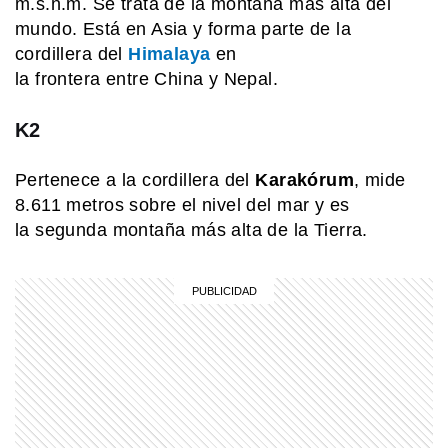
m.s.n.m. Se trata de la montaña más alta del
mundo. Está en Asia y forma parte de la
PERSONAS
cordillera del
Himalaya
en
¿Quién fue San Cayetano y por qué
es el santo del pan y el trabajo?
la frontera entre China y Nepal.
K2
MI PAIS
La historia de la picada argentina y
Pertenece a la cordillera del
Karakórum
, mide
sus sabores inmigrantes
8.611 metros sobre el nivel del mar y es
la segunda montaña más alta de la Tierra.
SABER MAS
Bólido en Buenos Aires: ué fue la bola
de fuego que cruzó el cielo de la
ciudad
MI PAIS
Quién fue Bernardo Houssay, una
figura clave de la ciencia argentina