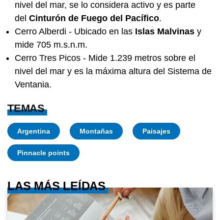
nivel del mar, se lo considera activo y es parte
COMUNIDAD EDUCATIVA
del
Cinturón de Fuego del Pacífico
.
Crianza 2.0: la literatura infantil y
cómo fomentarla en las casas y
Cerro Alberdi - Ubicado en las
Islas Malvinas
y
escuelas
mide 705 m.s.n.m.
Cerro Tres Picos - Mide 1.239 metros sobre el
COMUNIDAD EDUCATIVA
nivel del mar y es la máxima altura del Sistema de
Crianza 2.0: qué son las vacunas y
Ventania.
por qué son importantes desde la
primera infancia
TEMAS
MI PAIS
Achupallas: la estación ferroviaria de
Argentina
Montañas
Paisajes
Buenos Aires que aún guarda su
historia
Pinnacle points
SABER MAS
LAS MÁS LEÍDAS
Una banana pegada en la pared: la
obra de arte que se vendió por 6
millones de dólares