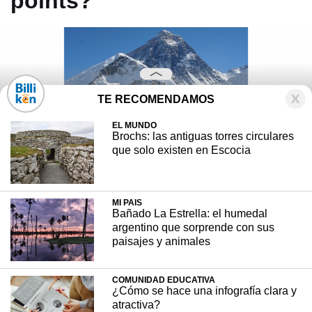
points?
TE RECOMENDAMOS
EL MUNDO
Brochs: las antiguas torres circulares
que solo existen en Escocia
MI PAIS
Bañado La Estrella: el humedal
argentino que sorprende con sus
paisajes y animales
En la superficie terrestre, existen algunos
COMUNIDAD EDUCATIVA
¿Cómo se hace una infografía clara y
puntos que hacen sentir que estás en la cima
atractiva?
del mundo ¿Por qué? ¿Cuáles son esos