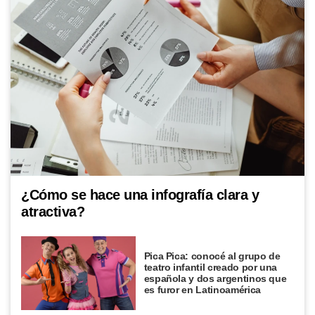
MI PAIS
Luis Federico Leloir, el Premio Nobel
que inventó la salsa golf en Mar del
Plata
MI PAIS
La historia de la picada argentina y
sus sabores inmigrantes
EL MUNDO
Martín pescador oriental: el pájaro
¿Cómo se hace una infografía clara y
diminuto que sorprende con sus
colores
atractiva?
Pica Pica: conocé al grupo de
teatro infantil creado por una
española y dos argentinos que
es furor en Latinoamérica