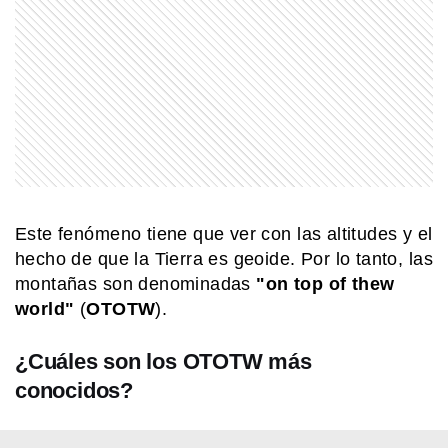
MI PAIS
24 de junio: la increíble coincidencia
entre Fangio y Sabato
MI PAIS
Conocé el nombre completo de
Manuel Belgrano
Este fenómeno tiene que ver con las altitudes y el
hecho de que la Tierra es geoide. Por lo tanto, las
NATURALEZA
montañas son denominadas
"on top of thew
¿La montaña más alta está bajo el
world"
(
OTOTW
).
agua?
¿Cuáles son los OTOTW más
conocidos?
EL MUNDO
Martín pescador oriental: el pájaro
diminuto que sorprende con sus
colores