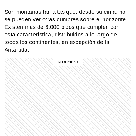
Son montañas tan altas que, desde su cima, no
MI PAIS
se pueden ver otras cumbres sobre el horizonte.
Pibe, bondi, guita: así sigue vivo el
lunfardo en Argentina
Existen más de 6.000 picos que cumplen con
esta característica, distribuidos a lo largo de
todos los continentes, en excepción de la
SABER MAS
Antártida.
¿Qué diferencia hay entre una
península y un istmo?
SABER MAS
Pica Pica: conocé al grupo de teatro
infantil creado por una española y dos
argentinos que es furor en
Latinoamérica
EL MUNDO
Barbican Estate: el complejo de
Londres que parece una ciudad
dentro de la ciudad