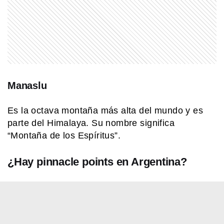
MI PAIS
24 de junio: la increíble coincidencia
entre Fangio y Sabato
MI PAIS
Conocé el nombre completo de
Manaslu
Manuel Belgrano
Es la octava montaña más alta del mundo y es
parte del Himalaya. Su nombre significa
SABER MAS
“Montaña de los Espíritus”.
¿Qué significa cuando los perros se
ponen panza arriba?
¿Hay pinnacle points en Argentina?
MI PAIS
¿Sabías que Yrigoyen y Alem eran
familia? Esta es su historia