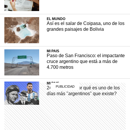
sitios?
EL MUNDO
Así es el salar de Coipasa, uno de los
+ INTERESANTE
17 noviembre, 2023
grandes paisajes de Bolivia
MI PAIS
Paso de San Francisco: el impactante
cruce argentino que está a más de
4.700 metros
MI PAIS
24 de junio: ¿Por qué es uno de los
días más "argentinos" que existe?
MI PAIS
Existe un pueblo argentino en Salta
que solo se puede visitar por vía