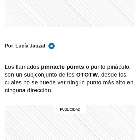
terrestre si pasás por Bolivia
MI PAIS
24 de junio: ¿Por qué es uno de los
días más "argentinos" que existe?
Por
Lucía Jauzat
MI PAIS
Luis Agote: el médico argentino que
cambió la historia de la transfusión
Los llamados
pinnacle points
o punto pináculo,
sanguínea
son un subjconjunto de los
OTOTW
, desde los
cuales no se puede ver ningún punto más alto en
MI PAIS
ninguna dirección.
¿Cuándo y dónde nació José de San
Martín?
SABER MAS
Mar, golfo, bahía y estrecho: ¿cómo se
diferencian?