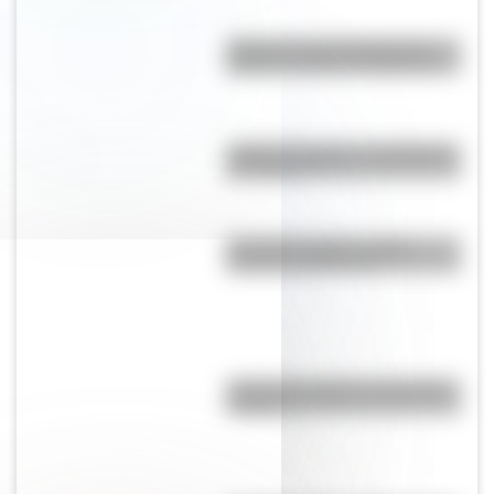
¿Dónde se creó el juego del
elástico y cuál es su historia?
¿Cuál es el origen y significado
de "Cipayo"?
El nombre "Chile": origen,
historia y significado
¿Cuál es el origen de la palabra
“carajo”?