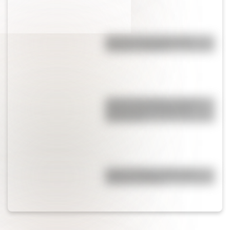
Bandera de Ecuador para
colorear e imprimir
José de San Martín: conocé
dónde nació el prócer de
Sudamérica
Carlos Gardel: 5 datos que
quizás no sabías