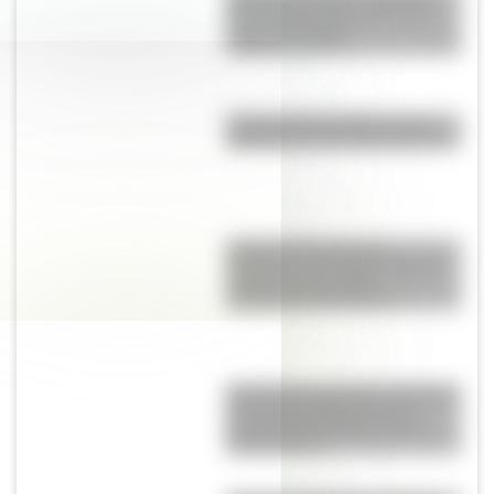
Ejército del Norte y planea el
futuro de la lucha
independentista
Eucariota y procariota: ¿qué
distingue a una célula de otra?
Culebra de liga de San
Francisco: el colorido reptil de
California que podría
desaparecer del mundo
Blanquita, la pequeña mariposa
que sobrevuela la Reserva
Ecológica Costanera Sur de
Buenos Aires