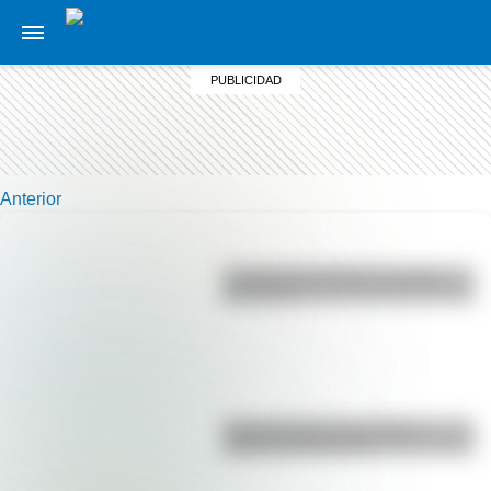
Anterior
La vida de San Martín contada
para niños
Duda resuelta: ¿es el Truco
realmente argentino?