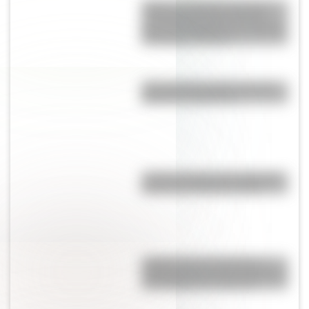
Torino vs. Rambler American:
¿qué vínculo existe entre el
gran auto argentino y el modelo
de Estados Unidos?
¿Por qué la Ruta 40 es la más
famosa de Argentina?
¿Cuál es la línea de subte más
profunda de Buenos Aires?
¿Sabías que las tiendas de
campaña del desierto del Sahara
son erigidas por mujeres?