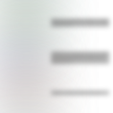
Bandera de Bolivia: historia, origen
y significado
¿Sabías que Argentina tuvo la torre
de comunicaciones más alta de
Sudamérica?
Kollas: ¿cómo y dónde vivían?