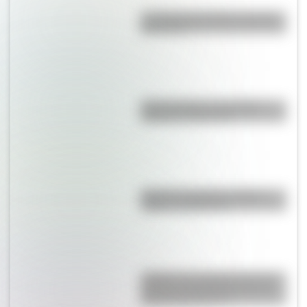
La vida de San Martín contada
para niños
Duda resuelta: ¿es el Truco
realmente argentino?
Bandera de Bolivia: historia,
origen y significado
¿Sabías que Argentina tuvo la
torre de comunicaciones más
alta de Sudamérica?