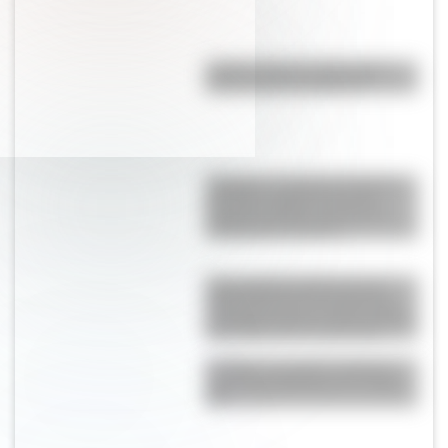
¿Sabés cuál es la diferencia
entre un río y un arroyo?
“Pangea”, el supercontinente
que hace millones de años
mantuvo unidos a todos los
continentes actuales
Las escuelas lasalianas del
siglo XVII fueron las primeras
pensadas para los niños pobres
y los hijos de los artesanos
La Plata: la ciudad "perfecta"
que fue planificada en el siglo
XIX