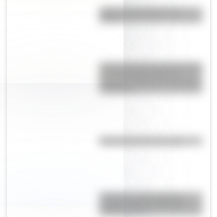
¿Qué son las capas de la
Tierra?
Crianza 2.0: por qué las vacunas
son importantes desde la
infancia y cuáles son sus mitos
y verdades
Efemérides del 8 de agosto
Paraguas: ¿cómo pasó de
proteger del Sol a utilizarse
contra la lluvia?