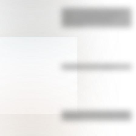
La gran hazaña del Cruce de los
Andes: el primer paso de San
Martín para liberar medio
continente
Efemérides del 7 de agosto
Bandera de Ecuador para colorear
e imprimir