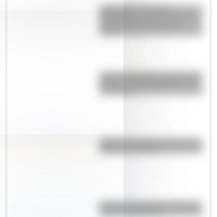
Judge Harry Pregerson
Interchange, uno de los curces
de rutas más grandes del
mundo
Quokka: el animal "más feliz del
mundo" es un marsupial y vive
en Australia
¿Cómo es y dónde está la casa
natal de San Martín?
Bandera de Nicaragua: historia,
origen y significado