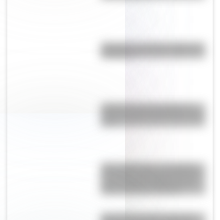
"Mejunje": ¿cuál es el origen de
la palabra?
¿Cuál es la única bandera en
todo el mundo que tiene el color
rosa?
"Seis Triple Ocho": el batallón
de mujeres afroamericanas que
salvó a Estados Unidos en la
Segunda Guerra Mundial
San Martín se hace cargo del