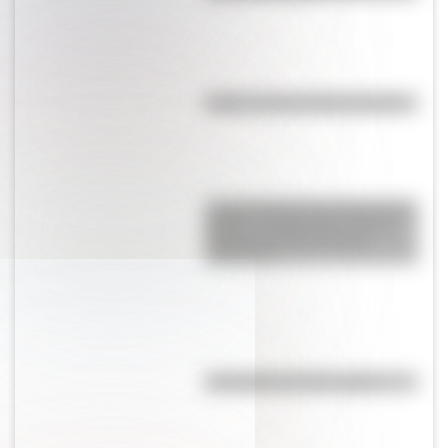
Kollas: ¿cómo y dónde vivían?
La gran hazaña del Cruce de los
Andes: el primer paso de San
Martín para liberar medio
continente
Efemérides del 7 de agosto