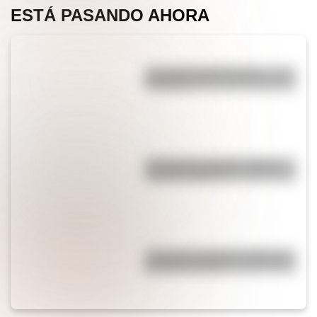
ESTÁ PASANDO AHORA
¿Por qué el jabón forma
burbujas?
¿Por qué los espejos reflejan
nuestra imagen?
¿Por qué los piratas usaban un
parche en el ojo?