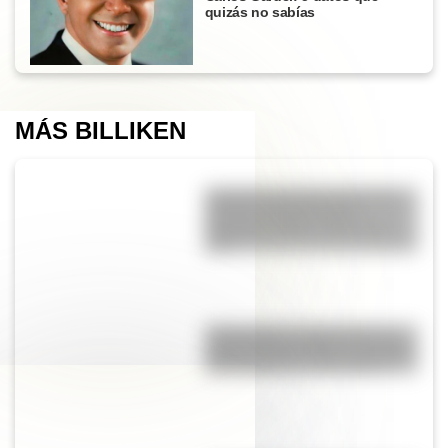
quizás no sabías
MÁS BILLIKEN
9 de julio para docentes: tres
láminas ilustradas para
descargar gratis y usar en el
aula
17 de agosto: cómo hacer un
retrato de San Martín en collage
con cartulinas y marcadores