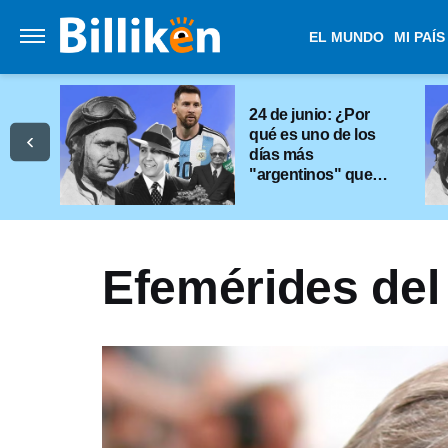
EL MUNDO
MI PAÍS
24 de junio: ¿Por
qué es uno de los
días más
"argentinos" que
existe?
Efemérides del