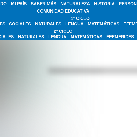
NDO
MI PAÍS
SABER MÁS
NATURALEZA
HISTORIA
PERSON
COMUNIDAD EDUCATIVA
1º CICLO
ES
SOCIALES
NATURALES
LENGUA
MATEMÁTICAS
EFEM
2º CICLO
CIALES
NATURALES
LENGUA
MATEMÁTICAS
EFEMÉRIDES
Efemérides del 6 de agosto