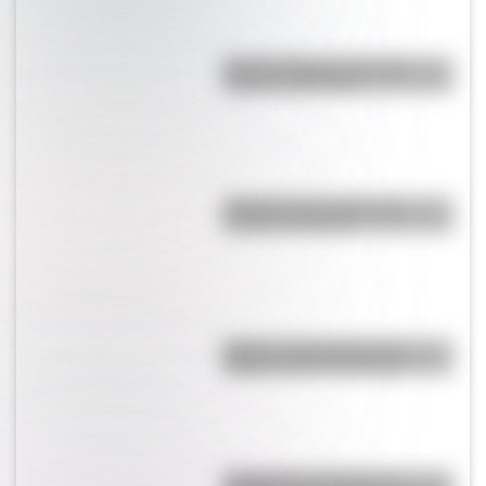
Bandera Wiphala: historia,
origen y significado
Bandera de Ecuador para
colorear e imprimir
Brujas: curiosidades de la
icónica ciudad de Bélgica
Inhibición conductual: la