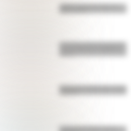
¿Sabías cuál fue la mascota de
cada mundial?
Los poderes del Estado Argentino
son tres: Ejecutivo, Legislativo y
Judicial
Bandera de Colombia para colorear
e imprimir
La vida de San Martín contada