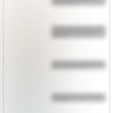
entenderlo fácil
¿Sabías que Buenos Aires tiene
una columna del Imperio
Romano?
Las 12 máximas de San Martín
para su hija Merceditas
"En Pampa y la vía": la historia
de la frase