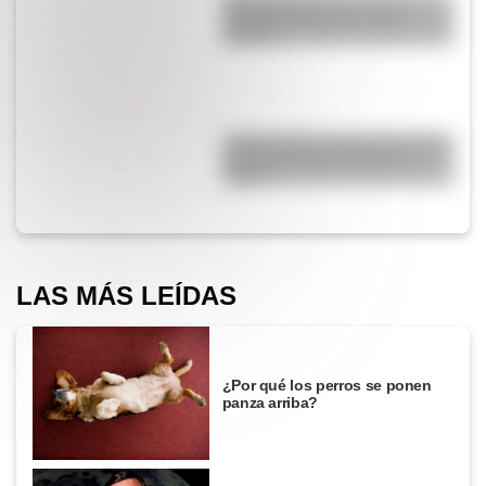
¿Qué diferencia hay entre un
automóvil eléctrico y uno
híbrido?
¿Cómo nació el automóvil y por
qué transformó la forma de
viajar?
LAS MÁS LEÍDAS
¿Por qué los perros se ponen
panza arriba?