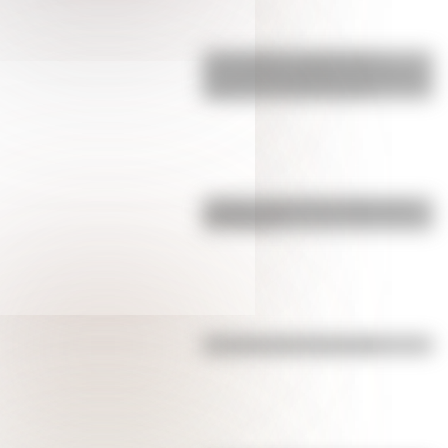
17 de agosto: actividades y
secuencias didácticas de primer y
segundo ciclo de primaria
¿Sabías cómo fue la infancia de
San Martín?
Efemérides del 4 de agosto