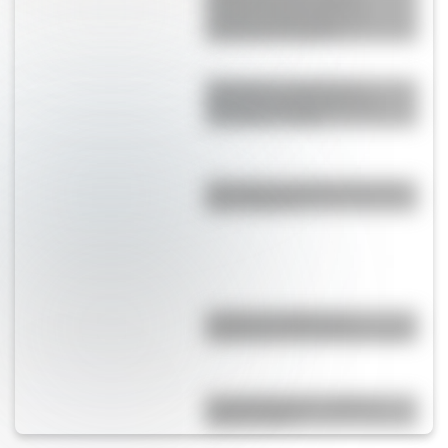
información del sistema
nervioso autónomo y un
material descargable
Cómo fue el viaje de los
diputados al Congreso de
Tucumán en 1816
¿Por qué a los Ignacios se los
llama "Nacho"?
¿Cuál es el origen y el
significado de la palabra tango?
Comechingones: ¿Cómo y
dónde vivían?