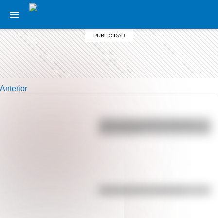
Anterior
¿Por qué los perros se ponen
panza arriba?
Efemérides del 5 de agosto