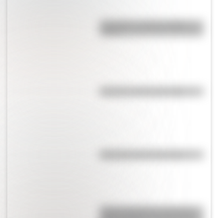
Guaraníes: ¿cómo y dónde
vivían?
El punto, la recta y el plano
Efemérides del 6 de agosto
Amores históricos: conocé la
icónica historia de amor entre