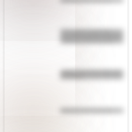
Efemérides del 5 de agosto
17 de agosto: actividades y
secuencias didácticas de primer
y segundo ciclo de primaria
¿Sabías cómo fue la infancia de
San Martín?
Efemérides del 4 de agosto