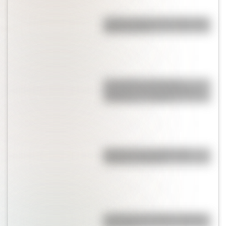
¿Sabías cuál fue la mascota de
cada mundial?
Los poderes del Estado
Argentino son tres: Ejecutivo,
Legislativo y Judicial
Bandera de Colombia para
colorear e imprimir
La vida de San Martín contada
para niños