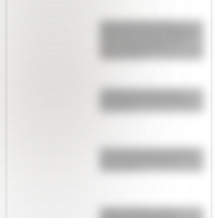
Tacoma Narrows Bridge: la
historia del puente de Estados
Unidos que colapsó cuatro
meses después de su
inauguración
¿Sabías que existen ocho
modalidades educativas en
Argentina?
El General José de San Martín
en una hermosa lámina
descargable
Cuerpo humano: toda la