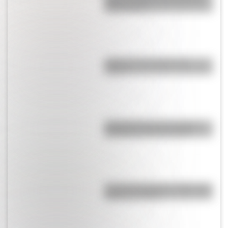
Evita y Perón
¿Qué son las capas de la
Tierra?
Día Mundial de la Fotografía:
por qué es el 19 de agosto
José de San Martín: 5 datos que
quizás no sabías