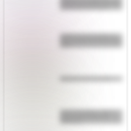
habilidad que ayuda a los niños
a pensar antes de actuar
¿Cuál es la única bandera en
todo el mundo que tiene el color
rosa?
Efemérides del 6 de agosto
José de San Martín: conocé
dónde nació el prócer de
Sudamérica