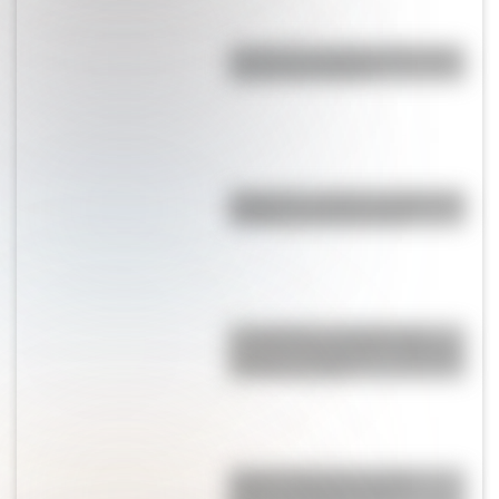
¿Cómo es y dónde está la casa
natal de San Martín?
Argentina: ¿cuál es el origen del
nombre de nuestro país?
Los Quilmes, el pueblo que
resistió la dominación española
durante un siglo
Sistema digestivo: qué es,
partes y funciones para