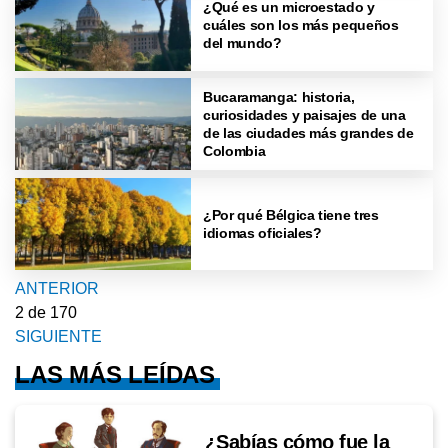
¿Qué es un microestado y
cuáles son los más pequeños
del mundo?
Bucaramanga: historia,
curiosidades y paisajes de una
de las ciudades más grandes de
Colombia
¿Por qué Bélgica tiene tres
idiomas oficiales?
ANTERIOR
2
de 170
SIGUIENTE
LAS MÁS LEÍDAS
¿Sabías cómo fue la