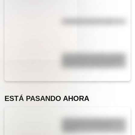
Efemérides del 6 de agosto
San Clemente del Tuyú: conocé
la historia de una de las playas
más visitadas de Argentina
ESTÁ PASANDO AHORA
¿Qué significa SOS y cómo se
convirtió en una señal de
auxilio?