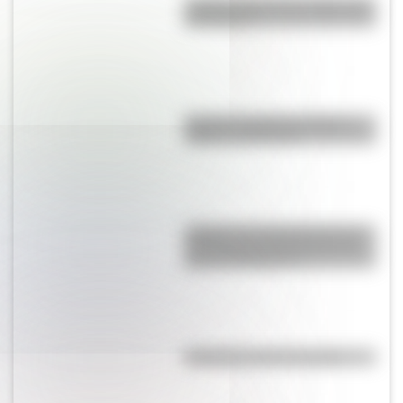
¿Sabías cómo fue la infancia de
San Martín?
Bandera de Bolivia: historia,
origen y significado
¿Sabías que Argentina tuvo la
torre de comunicaciones más
alta de Sudamérica?
Efemérides del 5 de agosto