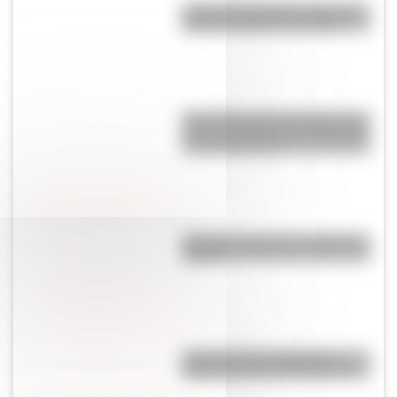
¿Cuál es la diferencia entre los
deportes críquet y croquet?
Efemérides del 5 de agosto: tres
cosas que pasaron en Argentina
un día como hoy
¿Por qué el mate se comparte en
ronda?
¿Por qué el 17 de agosto es
feriado nacional en Argentina?