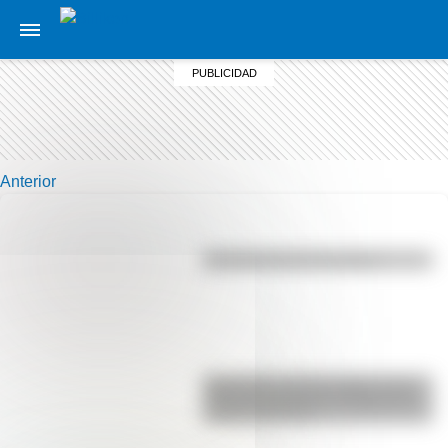
Anterior
Efemérides del 6 de agosto
Efemérides del 6 de agosto: tres
cosas que pasaron en Argentina
un día como hoy