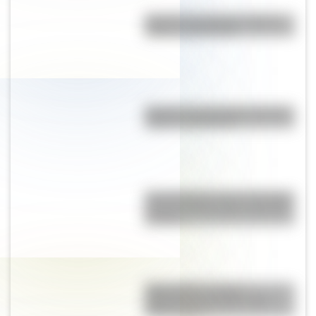
Bandera de Uruguay: historia,
origen y significado
Bandera de Guatemala: historia,
origen y significado
Una infografía sobre el Combate
de San Lorenzo para la escuela
primaria
Mapa político y físico:
diferencias y ejemplos para
diferenciarlos