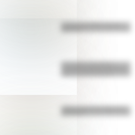
La vida de San Martín contada
para niños
17 de agosto: actividades y
secuencias didácticas de primer y
segundo ciclo de primaria
¿Sabías cómo fue la infancia de
San Martín?