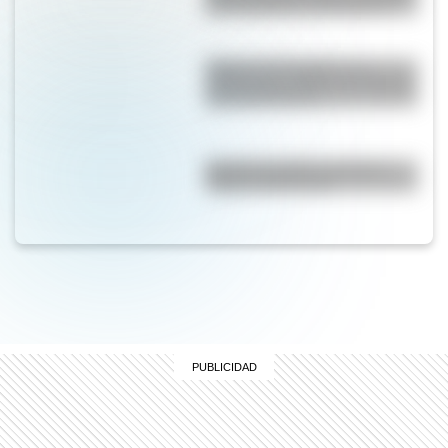
con cartulinas y marcadores
Reabre "La Favorita": un
emblemático edificio de Rosario
que tiene 94 años
Bandera de Chaco: historia,
origen y significado