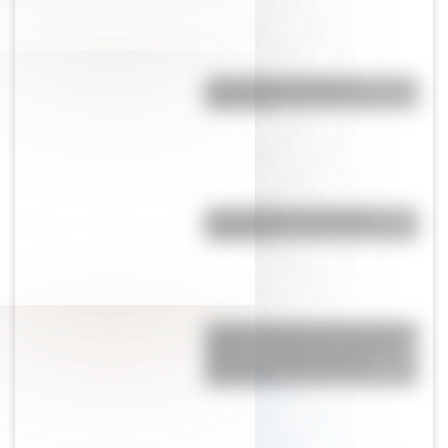
¿Es el Truco realmente
argentino?
¿El choripán es realmente
argentino?
La gran hazaña del Cruce de los
Andes: el primer paso de San
Martín para liberar medio
continente