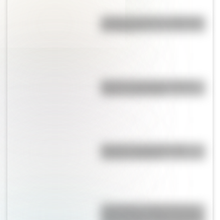
¿Cuál es el origen y significado
de "Cipayo"?
Bandera de Panamá: historia,
origen y significado
Bandera de Argentina para
colorear e imprimir
17 de agosto: cómo hacer un
retrato de San Martín en collage