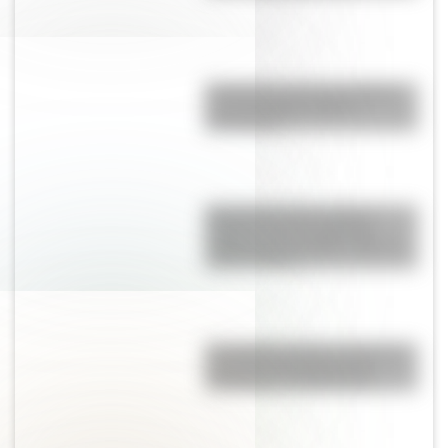
El General José de San Martín
en una hermosa lámina
descargable
Día internacional contra el
Bullying: las tres palabras
mágicas para trabajar sobre el
acoso escolar
El Combate de San Lorenzo, el
bautismo de fuego de los
Granaderos de San Martín