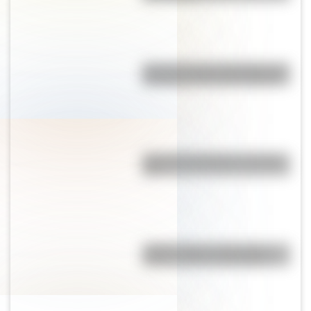
Así se conocieron Remedios de
Escalada y José de San Martín
¿Por qué la Patagonia se llama
así?
¿Sabés cómo se forman las
nubes y cómo se clasifican?