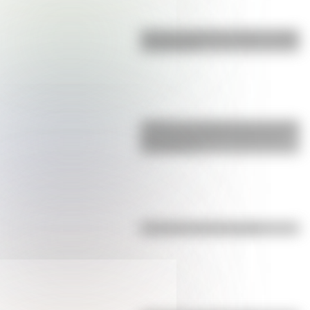
Bandera de Bolivia: historia, origen
y significado
¿Sabías que Argentina tuvo la torre
de comunicaciones más alta de
Sudamérica?
Efemérides del 5 de agosto