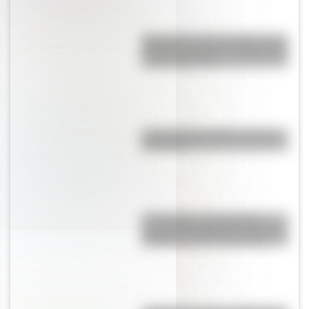
Efemérides del 6 de agosto: tres
cosas que pasaron en Argentina
un día como hoy
La vida de San Martín contada
para niños
17 de agosto: actividades y
secuencias didácticas de primer
y segundo ciclo de primaria