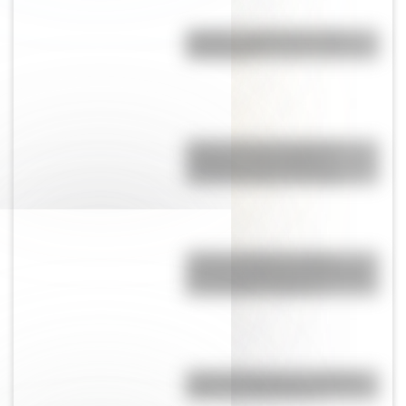
Mafalda: ¿Quiénes son sus
personajes?
Cuál es el huso horario de
Argentina y por qué los
científicos piden cambiarlo
¿Cómo era Buenos Aires
durante la década del 20? Mirá
las increíbles imágenes
Parque Ibirapuera, el "Central
Park" de Latinoamérica