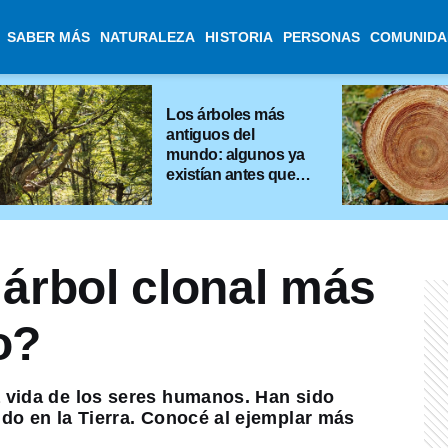
SABER MÁS
NATURALEZA
HISTORIA
PERSONAS
COMUNIDA
Los árboles más
antiguos del
mundo: algunos ya
existían antes que
las pirámides
 árbol clonal más
o?
 vida de los seres humanos. Han sido
do en la Tierra. Conocé al ejemplar más