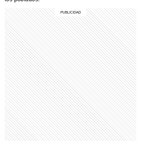
SABER MAS
Pica Pica: conocé al grupo de teatro
infantil creado por una española y dos
argentinos que es furor en
Latinoamérica
PARA TUS TAREAS
Energía: qué es, qué tipos existen y
qué ejemplos fáciles la explican
PERSONAS
¿Quién fue San Cayetano y por qué
es el santo del pan y el trabajo?
EL MUNDO
Así es el salar de Coipasa, uno de los
grandes paisajes de Bolivia