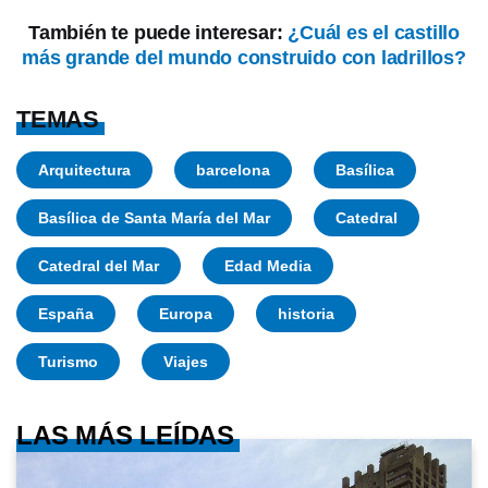
También te puede interesar:
¿Cuál es el castillo
más grande del mundo construido con ladrillos?
TEMAS
Arquitectura
barcelona
Basílica
Basílica de Santa María del Mar
Catedral
Catedral del Mar
Edad Media
España
Europa
historia
Turismo
Viajes
LAS MÁS LEÍDAS