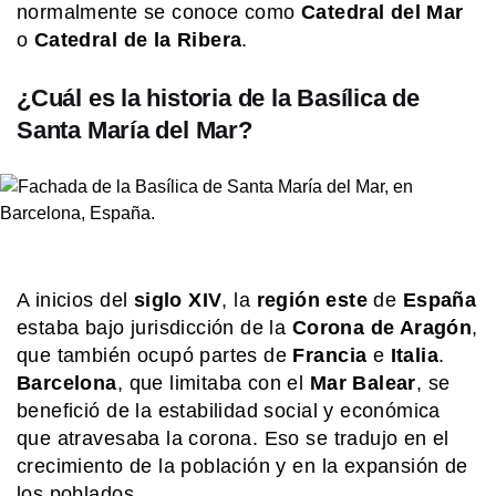
normalmente se conoce como
Catedral del Mar
o
Catedral de la Ribera
.
EL MUNDO
La ciudad sueca de los pepinos, los
¿Cuál es la historia de la Basílica de
vikingos y la electricidad
Santa María del Mar?
MI PAIS
24 de junio: ¿Por qué es uno de los
días más "argentinos" que existe?
A inicios del
siglo
XIV
, la
región
este
de
España
EL MUNDO
¡El guardián de Sevilla! Conocé la
estaba bajo jurisdicción de la
Corona
de Aragón
,
legendaria Torre del Oro
que también ocupó partes de
Francia
e
Italia
.
Barcelona
, que limitaba con el
Mar
Balear
, se
benefició de la estabilidad social y económica
MI PAIS
que atravesaba la corona. Eso se tradujo en el
24 de junio: ¿Por qué es uno de los
crecimiento de la población y en la expansión de
días más "argentinos" que existe?
los poblados.