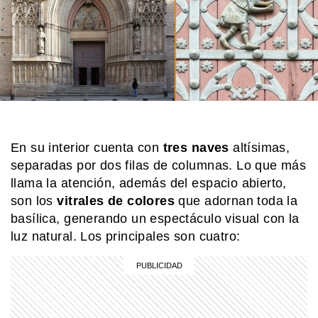
MI PAIS
Dulce de leche: cuál es su origen y
por qué es tan importante en
Argentina
COMUNIDAD EDUCATIVA
Crianza 2.0: la literatura infantil y
cómo fomentarla en las casas y
escuelas
En su interior cuenta con
tres
naves
altísimas,
separadas por dos filas de columnas. Lo que más
SABER MAS
llama la atención, además del espacio abierto,
¿Qué significa cuando los perros se
ponen panza arriba?
son los
vitrales de colores
que adornan toda la
basílica, generando un espectáculo visual con la
luz natural. Los principales son cuatro: