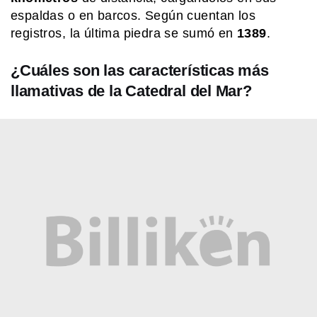
espaldas o en barcos. Según cuentan los
COMUNIDAD EDUCATIVA
registros, la última piedra se sumó en
1389
.
Crianza 2.0: la literatura infantil y
cómo fomentarla en las casas y
escuelas
¿Cuáles son las características más
llamativas de la Catedral del Mar?
EL MUNDO
Qué hace tan especial a Machu
Picchu, la ciudad más famosa de Perú
MI PAIS
¿Cuándo y dónde nació José de San
Martín?
MI PAIS
Revolución de Mayo: ¿Quiénes
fueron los integrantes de la Primera
Junta?