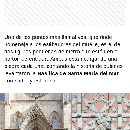
MI PAIS
Cementerio El Salvador: el histórico
sitio patrimonial de Rosario que
sorprende por su arte y su memoria
Uno de los puntos más llamativos, que rinde
MI PAIS
homenaje a los estibadores del muelle, es el de
Estela: el pueblo ferroviario
bonaerense que quedó en silencio
dos figuras pequeñas de hierro que están en el
portón de entrada. Ambas están cargando una
piedra cada una, contando la historia de quienes
MI PAIS
levantaron la
Basílica de Santa María del Mar
¿Por qué el lago Vintter es uno de los
con sudor y esfuerzo.
más pintorescos de Chubut?
HISTORIA
Querido Mariano Moreno: estas son
las cartas de amor que Guadalupe
Cuenca, su esposa, le escribió luego
de su partida