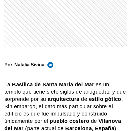
MI PAIS
Conocé el nombre completo de
Manuel Belgrano
EL MUNDO
Petra: la ciudad de piedra de Jordania
que maravilla al mundo
Por
Natalia Sivina
EL MUNDO
La
Basílica de Santa María del Mar
es un
Martín pescador oriental: el pájaro
templo que tiene siete siglos de antigüedad y que
diminuto que sorprende con sus
sorprende por su
arquitectura
de
estilo
gótico
.
colores
Sin embargo, el dato más particular sobre el
edificio es que fue impulsado y construido
SABER MAS
Bólido en Buenos Aires: ué fue la bola
únicamente por el
pueblo costero
de
Vilanova
de fuego que cruzó el cielo de la
del
Mar
(parte actual de
Barcelona
,
España
).