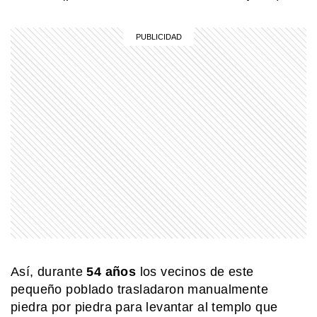
ciudad
MI PAIS
Shincal de Quimivil: la increíble
ciudad incaica de Catamarca que
sigue asombrando
MI PAIS
24 de junio: la increíble coincidencia
entre Fangio y Sabato
MI PAIS
Luis Federico Leloir, el Premio Nobel
que inventó la salsa golf en Mar del
Plata
Así, durante
54 años
los vecinos de este
MI PAIS
¿Cuándo y dónde nació José de San
pequeño poblado trasladaron manualmente
Martín?
piedra por piedra para levantar al templo que