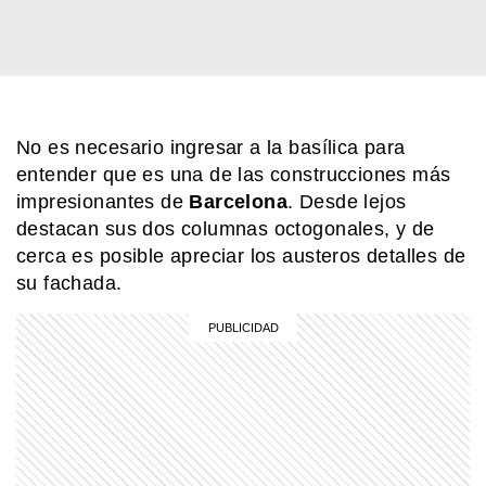
MI PAIS
Achupallas: la estación ferroviaria de
Buenos Aires que aún guarda su
historia
No es necesario ingresar a la basílica para
SABER MAS
Una banana pegada en la pared: la
entender que es una de las construcciones más
obra de arte que se vendió por 6
impresionantes de
Barcelona
. Desde lejos
millones de dólares
destacan sus dos columnas octogonales, y de
cerca es posible apreciar los austeros detalles de
MI PAIS
su fachada.
La historia de la picada argentina y
sus sabores inmigrantes
MI PAIS
Conocé el nombre completo de
Manuel Belgrano