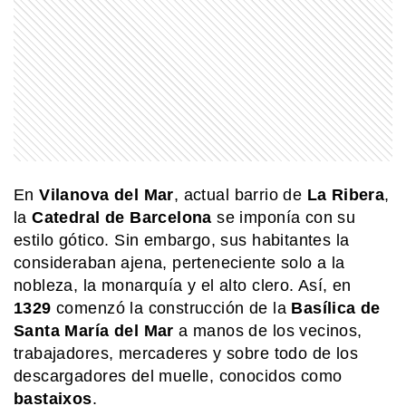
SIN CATEGORIA
¿Qué es el Campo de Hielo
Patagónico Sur y por qué es un
problema entre Argentina y Chile?
COMUNIDAD EDUCATIVA
¿Cómo se hace una infografía clara y
atractiva?
En
Vilanova
del Mar
, actual barrio de
La Ribera
,
la
Catedral de Barcelona
se imponía con su
estilo gótico. Sin embargo, sus habitantes la
EL MUNDO
Castillo de Montjuic: la impresionante
consideraban ajena, perteneciente solo a la
fortaleza que decora Barcelona
nobleza, la monarquía y el alto clero. Así, en
1329
comenzó la construcción de la
Basílica de
Santa María del Mar
a manos de los vecinos,
MI PAIS
trabajadores, mercaderes y sobre todo de los
Existe un pueblo argentino en Salta
descargadores del muelle, conocidos como
que solo se puede visitar por vía
terrestre si pasás por Bolivia
bastaixos
.