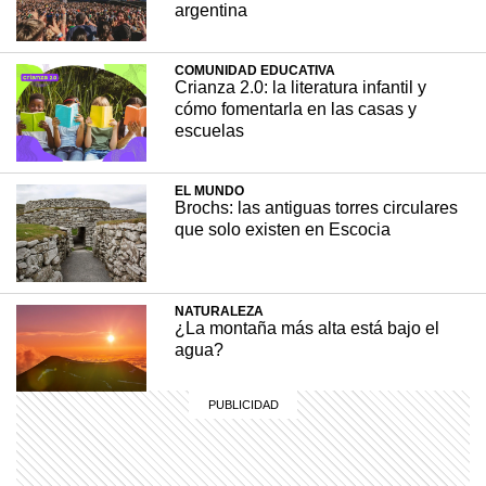
argentina
También conocida como la Catedral del Mar, la
basílica resistió al paso del tiempo,
COMUNIDAD EDUCATIVA
incluyendo terremotos y un incendio
Crianza 2.0: la literatura infantil y
provocado durante la Guerra Civil española.
cómo fomentarla en las casas y
escuelas
EL MUNDO
30 julio, 2024
EL MUNDO
Brochs: las antiguas torres circulares
que solo existen en Escocia
NATURALEZA
¿La montaña más alta está bajo el
agua?
SABER MAS
¿Qué diferencia hay entre una
península y un istmo?